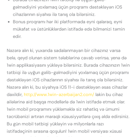
gəlmədiyini yoxlamaq üçün proqramı dəstəkləyən iOS
cihazlarının siyahısı ilə tanış ola bilərsiniz.
Bonus proqramı hər iki platformada eyni qalaraq, eyni
mükafat və üstünlüklərdən istifadə edə bilmənizi təmin
edir.
Nəzərə alın ki, yuxarıda sadalanmayan bir cihazınız varsa
belə, qeyd olunan sistem tələblərinə cavab verirsə, yenə də
1win applikasiyasını yükləyə bilərsiniz. Burada cihazınızın 1win
tətbiqi ilə uyğun gəlib-gəlmədiyini yoxlamaq üçün proqramı
dəstəkləyən iOS cihazlarının siyahısı ilə tanış ola bilərsiniz.
Nəzərə alın ki, bu siyahıya iOS 11-i dəstəkləyən əsas cihazlar
daxildir,
http://www.1win-azerbaijan2.com/
lakin bu cihaz
ailələrinə aid başqa modellərlə də 1win istifadə etmək olar.
1win mobil proqramını yükləməklə siz rahatlıq və ümumi
təcrübənizi artıran maraqlı xüsusiyyətlərə çıxış əldə edirsiniz.
Bu gün mobil tətbiqi yükləyin və milyonlarla razı
istifadəçinin sırasına qoşulun! 1win mobil versiyası xüsusi