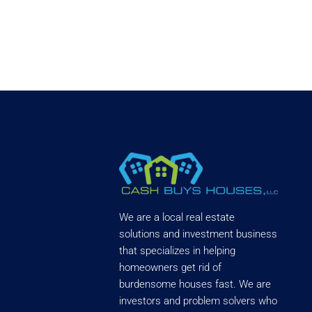
We are a local real estate
solutions and investment business
that specializes in helping
homeowners get rid of
burdensome houses fast. We are
investors and problem solvers who