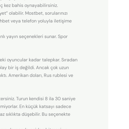
ç kez bahis oynayabilirsiniz.
et” olabilir. Mostbet, sorularınızı
hbet veya telefon yoluyla iletişime
anlı yayın seçenekleri sunar. Spor
eki oyuncular kadar talepkar. Sıradan
lay bir iş değildi. Ancak çok uzun
ktı. Amerikan doları, Rus rublesi ve
rsiniz. Turun kendisi 8 ila 30 saniye
ermiyorlar. En küçük katsayı sadece
az sıklıkta düşebilir. Bu seçenekte