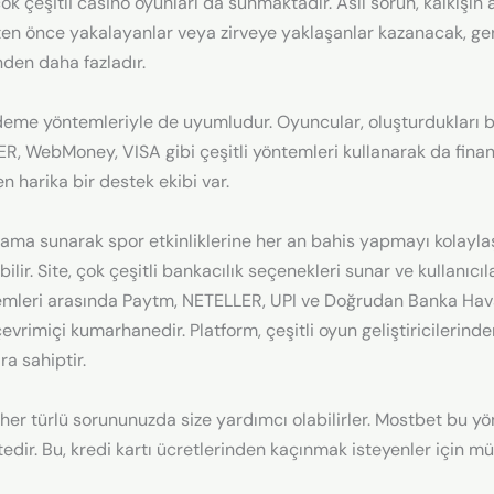
çok çeşitli casino oyunları da sunmaktadır. Asıl sorun, kalkışın
ten önce yakalayanlar veya zirveye yaklaşanlar kazanacak, ge
nden daha fazladır.
deme yöntemleriyle de uyumludur. Oyuncular, oluşturdukları bir 
ER, WebMoney, VISA gibi çeşitli yöntemleri kullanarak da finans
n harika bir destek ekibi var.
ulama sunarak spor etkinliklerine her an bahis yapmayı kolayla
ir. Site, çok çeşitli bankacılık seçenekleri sunar ve kullanıcılar
emleri arasında Paytm, NETELLER, UPI ve Doğrudan Banka Hava
çevrimiçi kumarhanedir. Platform, çeşitli oyun geliştiricilerin
ra sahiptir.
e her türlü sorununuzda size yardımcı olabilirler. Mostbet bu y
edir. Bu, kredi kartı ücretlerinden kaçınmak isteyenler için m