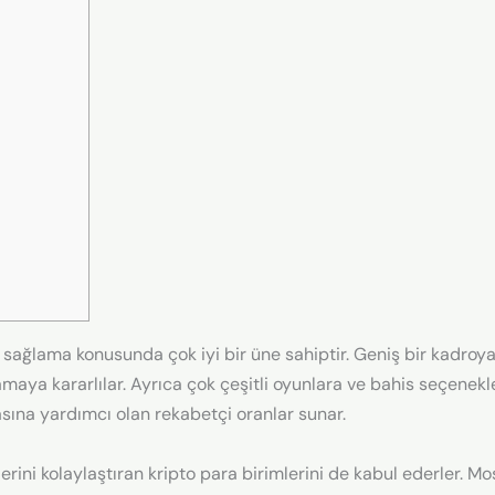
ğlama konusunda çok iyi bir üne sahiptir. Geniş bir kadroya 
ya kararlılar. Ayrıca çok çeşitli oyunlara ve bahis seçenekle
ına yardımcı olan rekabetçi oranlar sunar.
rini kolaylaştıran kripto para birimlerini de kabul ederler. Mo