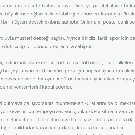
ız, onlarca dolarlık bahis oynayabilir veya paralel olarak birka
ve büyük meblağları riske atabildiğiniz sürece, kazançlar “kraliy
 bir müşteri destek ekibine sahiptir. Onlarla e-posta, canlı so
uyla müşteri desteği sağlar. Ayrıca bir dizi farklı spor için c
uro’luk cazip bir bonus programına sahiptir.
tişim kurmak mümkündür. Türk kumar tutkunları, diğer ülkelerd
ç bir şey istiyorum. Uzun süre para için orijinal oyun aramak ko
 heyecan verici bir oyunla bütün bir yeni oyun ailesi ortaya çı
 ödeme yöntemlerini kabul ederler.
 bulmaya çalışıyorsanız, muhtemelen kurallarını da bilmek iste
. Oyun severler bu tempoyu seviyor, çünkü size sıkılma fırsatı v
dir. Bununla birlikte, onlarca ve hatta yüzlerce oran, daha da 
ğiniz miktarlar kazanılanlardan çok daha fazla olacaktır.