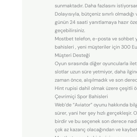
sunmaktadır. Daha fazlasını istiyorsan
Dolayısıyla, bütçeniz sınırlı olmadığı 
günün 24 saati yanıtlamaya hazır özel
geçebilirsiniz.
Mostbet telefon, e-posta ve sohbet yol
bahisleri , yeni müşteriler için 300 E
Müşteri Desteği
Oyun sırasında diğer oyuncularla ile
slotlar uzun süre yetmiyor, daha ilgin
zaman önce, alışılmadık ve son derece
Hint rupisi dahil olmak üzere çeşitli
Çevrimiçi Spor Bahisleri
Web’de “Aviator” oyunu hakkında bilgi
sürer, yani her şey hızlı gerçekleşir
birdir ve bu seçenek son derece nadir
çok az kazanç olacağından ve kaybetti