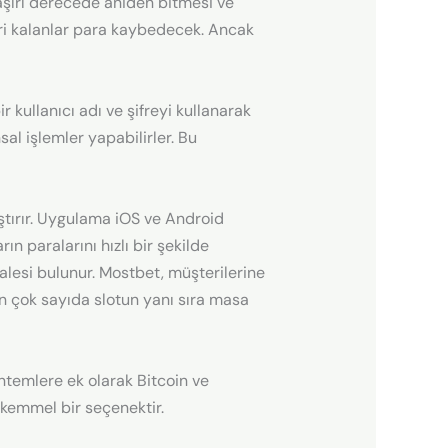
 aşırı derecede aniden bitmesi ve
ri kalanlar para kaybedecek. Ancak
kullanıcı adı ve şifreyi kullanarak
al işlemler yapabilirler. Bu
ştırır. Uygulama iOS ve Android
ın paralarını hızlı bir şekilde
lesi bulunur. Mostbet, müşterilerine
den çok sayıda slotun yanı sıra masa
öntemlere ek olarak Bitcoin ve
ükemmel bir seçenektir.