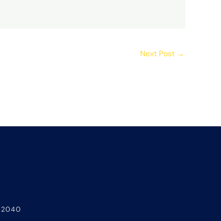
Next Post
→
-2040