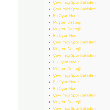
Çevrimiçi Spor Bahisleri
Çevrimiçi Spor Bahisleri
Bu Oyun Nedir
Müşteri Desteği
Müşteri Desteği
Bu Oyun Nedir
Çevrimiçi Spor Bahisleri
Müşteri Desteği
Çevrimiçi Spor Bahisleri
Bu Oyun Nedir
Müşteri Desteği
Çevrimiçi Spor Bahisleri
Bu Oyun Nedir
Bu Oyun Nedir
Çevrimiçi Spor Bahisleri
Müşteri Desteği
Çevrimiçi Spor Bahisleri