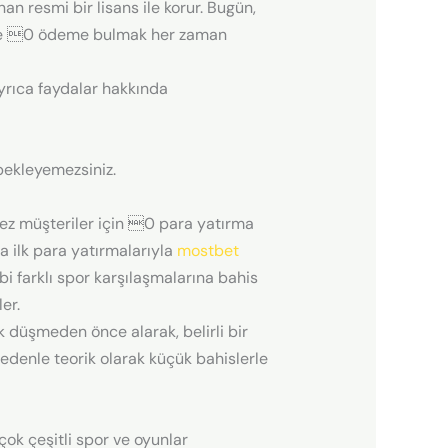
nan resmi bir lisans ile korur. Bugün,
r ve 0 ödeme bulmak her zaman
ayrıca faydalar hakkında
bekleyemezsiniz.
kez müşteriler için 0 para yatırma
 ilk para yatırmalarıyla
mostbet
ibi farklı spor karşılaşmalarına bahis
er.
 düşmeden önce alarak, belirli bir
 nedenle teorik olarak küçük bahislerle
çok çeşitli spor ve oyunlar