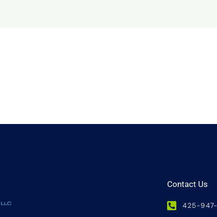
Contact Us
425-947