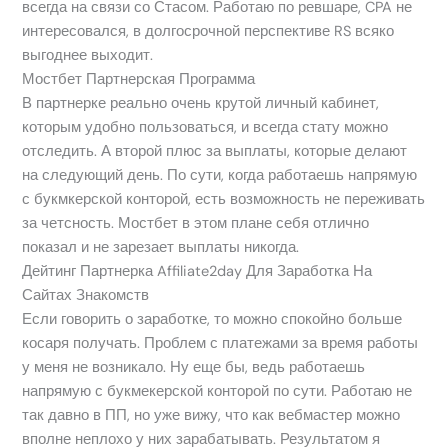
всегда на связи со Стасом. Работаю по ревшаре, CPA не
интересовался, в долгосрочной перспективе RS всяко
выгоднее выходит.
Мостбет Партнерская Программа
В партнерке реально очень крутой личный кабинет,
которым удобно пользоваться, и всегда стату можно
отследить. А второй плюс за выплаты, которые делают
на следующий день. По сути, когда работаешь напрямую
с букмкерской конторой, есть возможность не переживать
за четсность. Мостбет в этом плане себя отлично
показал и не зарезает выплаты никогда.
Дейтинг Партнерка Affiliate2day Для Заработка На
Сайтах Знакомств
Если говорить о заработке, то можно спокойно больше
косаря получать. Проблем с платежами за время работы
у меня не возникало. Ну еще бы, ведь работаешь
напрямую с букмекерской конторой по сути. Работаю не
так давно в ПП, но уже вижу, что как вебмастер можно
вполне неплохо у них зарабатывать. Результатом я