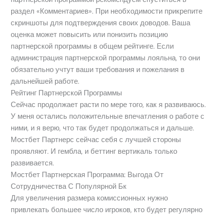
раздел «Комментариев». При необходимости прикрепите
скриншоты для подтверждения своих доводов. Ваша
оценка может повысить или понизить позицию
партнерской программы в общем рейтинге. Если
администрация партнерской программы лояльна, то они
обязательно учтут ваши требования и пожелания в
дальнейшей работе.
Рейтинг Партнерской Программы
Сейчас продолжает расти по мере того, как я развиваюсь.
У меня остались положительные впечатления о работе с
ними, и я верю, что так будет продолжаться и дальше.
Мостбет Партнерс сейчас себя с лучшей стороны
проявляют. И гембла, и беттинг вертикаль только
развивается.
Мостбет Партнерская Программа: Выгода От
Сотрудничества С Популярной Бк
Для увеличения размера комиссионных нужно
привлекать большее число игроков, кто будет регулярно