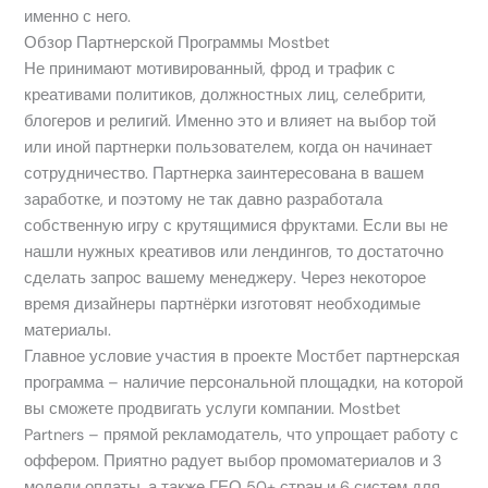
именно с него.
Обзор Партнерской Программы Mostbet
Не принимают мотивированный, фрод и трафик с
креативами политиков, должностных лиц, селебрити,
блогеров и религий. Именно это и влияет на выбор той
или иной партнерки пользователем, когда он начинает
сотрудничество. Партнерка заинтересована в вашем
заработке, и поэтому не так давно разработала
собственную игру с крутящимися фруктами. Если вы не
нашли нужных креативов или лендингов, то достаточно
сделать запрос вашему менеджеру. Через некоторое
время дизайнеры партнёрки изготовят необходимые
материалы.
Главное условие участия в проекте Мостбет партнерская
программа – наличие персональной площадки, на которой
вы сможете продвигать услуги компании. Mostbet
Partners – прямой рекламодатель, что упрощает работу с
оффером. Приятно радует выбор промоматериалов и 3
модели оплаты, а также ГЕО 50+ стран и 6 систем для