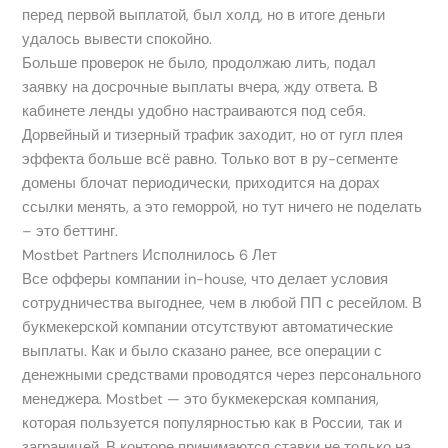
перед первой выплатой, был холд, но в итоге деньги
удалось вывести спокойно.
Больше проверок не было, продолжаю лить, подал
заявку на досрочные выплаты вчера, жду ответа. В
кабинете ленды удобно настраиваются под себя.
Дорвейный и тизерный трафик заходит, но от гугл плея
эффекта больше всё равно. Только вот в ру-сегменте
домены блочат периодически, приходится на дорах
ссылки менять, а это геморрой, но тут ничего не поделать
– это беттинг.
Mostbet Partners Исполнилось 6 Лет
Все офферы компании in-house, что делает условия
сотрудничества выгоднее, чем в любой ПП с ресейлом. В
букмекерской компании отсутствуют автоматические
выплаты. Как и было сказано ранее, все операции с
денежными средствами проводятся через персонального
менеджера. Mostbet — это букмекерская компания,
которая пользуется популярностью как в России, так и
заграницей. В конторе принимаются ставки не только на