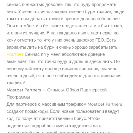
сейчас полностью доволен, так что буду продолжать
лить. У меня отлично заходит именно бурж трафик, люди
там готовы делать ставки и причем довольно большие.
Они в гембле, и в беттинге представлены, и я бы сказал,
что они из лучших. Я не так давно лью в партнерке, но
хочу отметить то, что у них очень широкое ГЕО. Есть
варианты лить на бурж и очень хорошо зарабатывать.
мостбет
Сейчас пп у меня абсолютное доверие
вызывает, так что точно буду и дальше здесь лить. По
личному кабинету вообще никаких вопросов, реально
очень годный, есть все необходимое для отслеживания
трафика!
Mostbet Partners — Отзывы, Обзор Партнерской
Программы
Для партнеров с массивным трафиком Mostbet Partners
создают промокоды. Если новые пользователи введут
код, то получат приветственный бонус. Чтобы
поделиться подробностями сотрудничества с
партнерской программой рекомендуем спуститься в