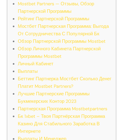
Mostbet Partners — Отзывы, Обзор
Партнерской Программы
Рейтинг Партнерской Программы
Мостбет Партнерская Программа: Выгода
От Сотрудничества С Популярной Бк
Обзор Партнерской Программы Mostbet
Обзор Личного Кабинета Партнерской
Программы Mostbet
Личный Кабинет
Выплаты
Беттинг Партнерка Мостбет Сколько Денег
Платит Mostbet Partners?
Лучшие Партнерские Программы
Букмекерских Контор 2023
Партнерская Программа Mostbetpartners
Бк 1xbet – Твоя Партнёрская Программа
Казино Для Стабильного Заработка В
Интернете
Выплаты И Менеджер