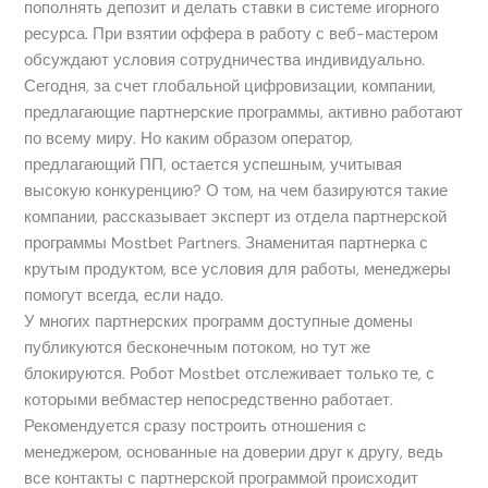
пополнять депозит и делать ставки в системе игорного
ресурса. При взятии оффера в работу с веб-мастером
обсуждают условия сотрудничества индивидуально.
Сегодня, за счет глобальной цифровизации, компании,
предлагающие партнерские программы, активно работают
по всему миру. Но каким образом оператор,
предлагающий ПП, остается успешным, учитывая
высокую конкуренцию? О том, на чем базируются такие
компании, рассказывает эксперт из отдела партнерской
программы Mostbet Partners. Знаменитая партнерка с
крутым продуктом, все условия для работы, менеджеры
помогут всегда, если надо.
У многих партнерских программ доступные домены
публикуются бесконечным потоком, но тут же
блокируются. Робот Mostbet отслеживает только те, с
которыми вебмастер непосредственно работает.
Рекомендуется сразу построить отношения c
менеджером, основанные на доверии друг к другу, ведь
все контакты с партнерской программой происходит