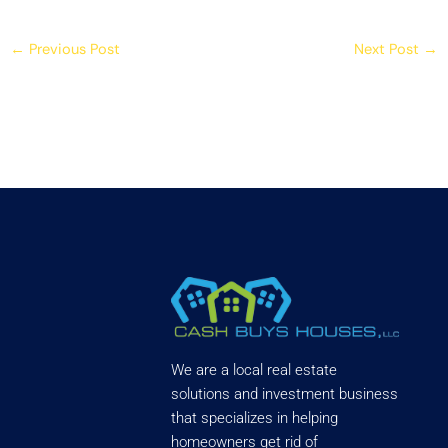
←
Previous Post
Next Post
→
We are a local real estate
solutions and investment business
that specializes in helping
homeowners get rid of