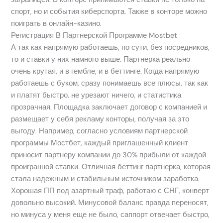
спорт, но и события киберспорта. Также в конторе можно
поиграть в онлайн-казино.
Регистрация В Партнерской Программе Mostbet
А так как напрямую работаешь, по сути, без посредников,
то и ставки у них намного выше. Партнерка реально
очень крутая, и в гембле, и в беттинге. Когда напрямую
работаешь с буком, сразу понимаешь все плюсы, так как
и платят быстро, не урезают ничего, и статистика
прозрачная. Площадка заключает договор с компанией и
размещает у себя рекламу конторы, получая за это
выгоду. Например, согласно условиям партнерской
программы Мостбет, каждый приглашенный клиент
приносит партнеру компании до 30% прибыли от каждой
проигранной ставки. Отличная беттинг партнерка, которая
стала надежным и стабильным источником заработка.
Хорошая ПП под азартный траф, работаю с СНГ, конверт
довольно высокий. Минусовой баланс правда переносят,
но минуса у меня еще не было, саппорт отвечает быстро,