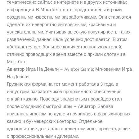
тематических сайтах в интернете и в других источниках
информации. В Мостбет слоты представлены играми,
созданными известными разработчиками. Они стараются
сделать их невероятно интересными, красивыми и
увлекательными. Учитывая высокую популярность таких
развлечений, данная цель успешно достигается. В этом
убеждается все большее количество пользователей,
отлично проводящих время вместе с яркими слотами в
Мостбет.
Авиатор Игра На Деньги – Aviator Game: Мгновенная Игра
На Деньги
Грузинская фирма на тот момент работала 3 года, в
индустрии разработчиков программного обеспечения
онлайн казино. Повсюду знаменитым провайдер стал
после созданию быстрой игры – Авиатор. Забава
пришлась игрокам по душе и появилась в разныхигорных
казино и букмекерских конторах. Отдельное
удовольствие доставляют клиентам игры, происходящие
с профессиональными дилерами.