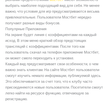
выбрать наиболее подходящий вид для себя. Не менее
важно, что условия для игр предусматриваются весьма
привлекательные. Пользователи Мостбет нередко
получают разные виды бонусов.
Популрные Приложения
На экране будет линия с коэффициентами на каждый
исход. В этом меню краткий обзор предстоящих
трансляций с коэффициентами. После того как
пользователь скачал на телефон приложение Мостбет,
он может смело переходить к установке.
Каждый вид предусматривает свои особенности, о чем
важно знать клиентам. На сайте Мостбет пользователи
смогут изучить немало информации, публикуемой здесь.
Это обеспечивается за счет того, что к клубу часто
присоединяются новые пользователи. Посетители смогут
легко найти на ресурсе функцию, отвечающую за
регистрацию.