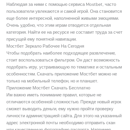
Наблюдая за ними с помощью сервиса Mostbet, часто
пользователи увлекаются и самой игрой. Она становится
еще более интересной, наполненной живыми эмоциями.
Очень удобно, что этим играм отводится отдельная
категория. Найти ее на ресурсе не составит труда за счет
присущей ему понятной навигации.
Мостбет Зеркало Рабочее На Сегодня
Чтобы подобрать наиболее подходящее развлечение,
стоит воспользоваться фильтром. Он даст возможность
подобрать игру, устраивающую по тематике и остальным
особенностям. Скачать приложение Мостбет можно не
только на мобильный телефон, но и планшет.
Приложение Мостбет Скачать Бесплатно
Им важно иметь понимание правил, которые не
отличаются особенной сложностью. Прежде новый игрок
сможет выводить деньги, ему нужно пройти проверку
личности администрацией сайта. Для этого на указанный
адрес электронной почты необходимо отправить скан
или качественную фотографию паспорта. Например,