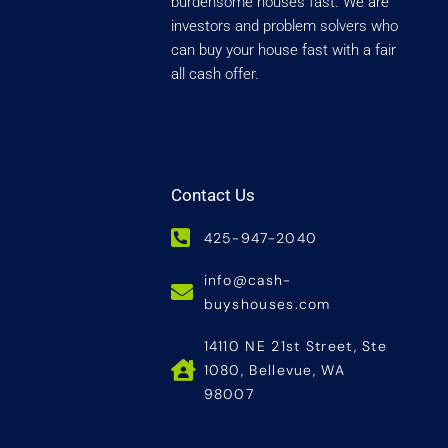
burdensome houses fast. We are
investors and problem solvers who
can buy your house fast with a fair
all cash offer.
Contact Us
425-947-2040
info@cash-
buyshouses.com
14110 NE 21st Street, Ste
1080, Bellevue, WA
98007