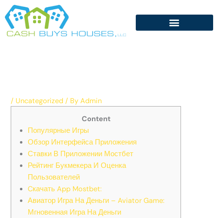
Skip
to
content
/
Uncategorized
/ By
Admin
Content
Популярные Игры
Обзор Интерфейса Приложения
Ставки В Приложении Мостбет
Рейтинг Букмекера И Оценка
Пользователей
Cкачать App Mostbet:
Авиатор Игра На Деньги – Aviator Game:
Мгновенная Игра На Деньги