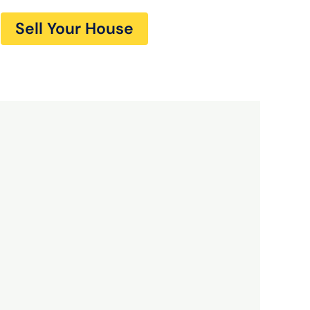
Sell Your House