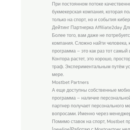
При постоянном потоке качественн
букмекерская компания, которая пол
только на спорт, но и события кибе
Дейтинг Партнерка Affiliate2day Д
Более того, вам даже не потребуе
компания. Сложно найти человека, 
программа – это как раз тот самый
Контора растет, это хорошо, просто
траф. Экспериментальным путём уст
мере.
Mostbet Partners
А еще доступны собственные мобиль
программа – наличие персональной
партнер получает персонального ме
вопросами. Именно через менеджер
Помимо ставок на спорт, Mostbet п
[newline]Работаю с Mostpartner не