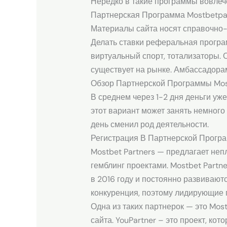
Нередко в такие программы вовлече
Партнерская Программа Mostbetpa
Материалы сайта носят справочно-
Делать ставки реферальная програ
виртуальный спорт, тотализаторы. 
существует на рынке. Амбассадора
Обзор Партнерской Программы Mos
В среднем через 1-2 дня деньги уж
этот вариант может занять немного
день сменил род деятельности.
Регистрация В Партнерской Прогр
Mostbet Partners — предлагает не
гемблинг проектами. Mostbet Part
в 2016 году и постоянно развивают
конкуренция, поэтому лидирующие 
Одна из таких партнерок — это Mos
сайта. YouPartner – это проект, ко