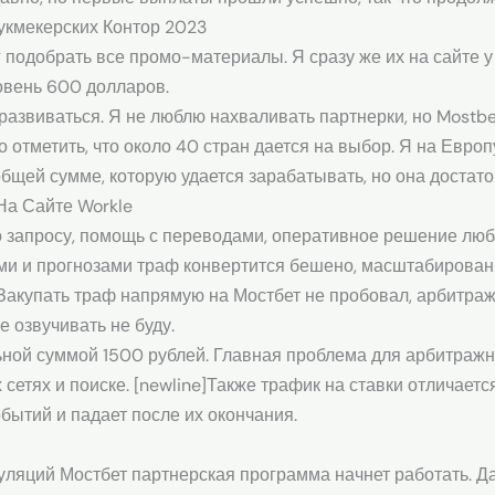
кмекерских Контор 2023
подобрать все промо-материалы. Я сразу же их на сайте у 
овень 600 долларов.
 развиваться. Я не люблю нахваливать партнерки, но Mostbet
о отметить, что около 40 стран дается на выбор. Я на Европ
общей сумме, которую удается зарабатывать, но она достат
На Сайте Workle
 запросу, помощь с переводами, оперативное решение любы
ми и прогнозами траф конвертится бешено, масштабировани
Закупать траф напрямую на Мостбет не пробовал, арбитраж 
е озвучивать не буду.
ьной суммой 1500 рублей. Главная проблема для арбитраж
сетях и поиске. [newline]Также трафик на ставки отличаетс
ытий и падает после их окончания.
уляций Мостбет партнерская программа начнет работать. Д