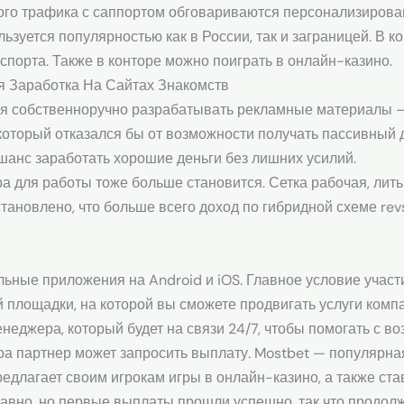
ого трафика с саппортом обговариваются персонализирова
ьзуется популярностью как в России, так и заграницей. В 
рспорта. Также в конторе можно поиграть в онлайн-казино.
ля Заработка На Сайтах Знакомств
тся собственноручно разрабатывать рекламные материалы 
который отказался бы от возможности получать пассивный 
 шанс заработать хорошие деньги без лишних усилий.
ра для работы тоже больше становится. Сетка рабочая, лит
ановлено, что больше всего доход по гибридной схеме revsh
ные приложения на Android и iOS. Главное условие участ
 площадки, на которой вы сможете продвигать услуги комп
неджера, который будет на связи 24/7, чтобы помогать с 
а партнер может запросить выплату. Mostbet — популярная
редлагает своим игрокам игры в онлайн-казино, а также ст
давно, но первые выплаты прошли успешно, так что продол