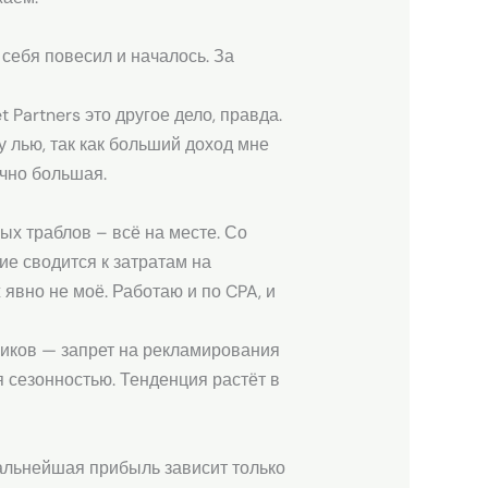
себя повесил и началось. За
 Partners это другое дело, правда.
у лью, так как больший доход мне
очно большая.
х траблов – всё на месте. Со
е сводится к затратам на
явно не моё. Работаю и по CPA, и
ников — запрет на рекламирования
я сезонностью. Тенденция растёт в
альнейшая прибыль зависит только