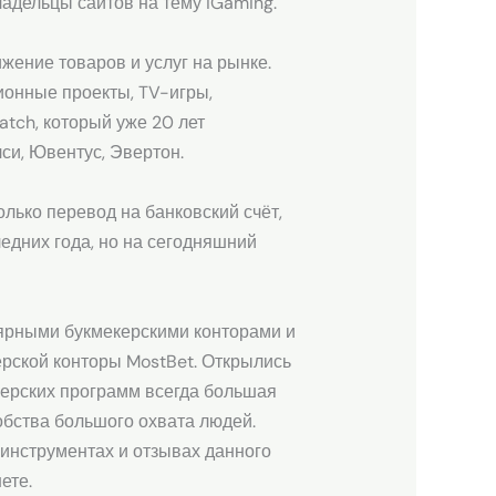
адельцы сайтов на тему iGaming.
ение товаров и услуг на рынке.
онные проекты, TV-игры,
tch, который уже 20 лет
си, Ювентус, Эвертон.
лько перевод на банковский счёт,
едних года, но на сегодняшний
лярными букмекерскими конторами и
ерской конторы MostBet. Открылись
нерских программ всегда большая
бства большого охвата людей.
 инструментах и отзывах данного
ете.