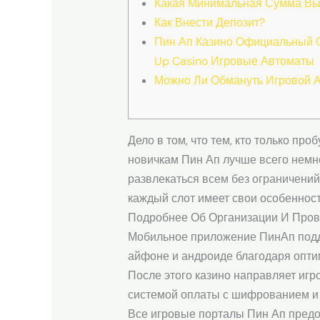
Какая Минимальная Сумма В
Как Внести Депозит?
Пин Ап Казино Официальный С
Up Casino Игровые Автоматы
Можно Ли Обмануть Игровой 
Дело в том, что тем, кто только пр
новичкам Пин Ап лучше всего немно
развлекаться всем без ограничений 
каждый слот имеет свои особенност
Подробнее Об Организации И Пров
Мобильное приложение ПинАп подде
айфоне и андроиде благодаря опти
После этого казино направляет игр
системой оплаты с шифрованием и
Все игровые порталы Пин Ап предо