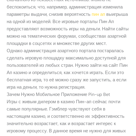
беспокоиться, что, например, администрация изменила
параметры выдачи, снизив вероятность
пин ап
выигрыша
на одной из моделей. Все игровые порталы Пин Ап
предоставляют возможность игры на деньги. Найти сайты
можно на тематических форумах, сообществах азартной
площадки в соцсетях и множестве других мест.
Однако администрация азартного портала постаралась
сделать игровую площадку максимально доступной для
пользователей из любых стран. Нужно зайти на сайт Пин
Ап казино и определиться, как хочется играть. Если это
бесплатная игра, то её можно сразу же запустить, а если
игра на деньги, то нужна регистрация.
Зачем Нужно Мобильное Приложение Pin-up Bet
Игры с живым дилером в казино Пин-ап сейчас почти
самые популярные. Гэмблер чувствуют себя в
настоящем казино, и соответственно их эффективность
значительно возрастает, как и возрастает интерес к
игровому процессу. В данное время не нужно для живых