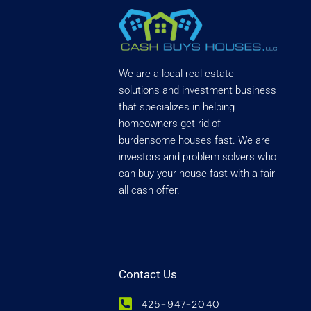
We are a local real estate
solutions and investment business
that specializes in helping
homeowners get rid of
burdensome houses fast. We are
investors and problem solvers who
can buy your house fast with a fair
all cash offer.
Contact Us
425-947-2040