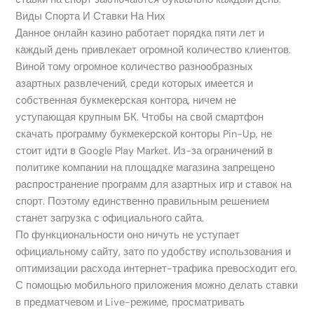
Виды Спорта И Ставки На Них
Данное онлайн казино работает порядка пяти лет и
каждый день привлекает огромной количество клиентов.
Виной тому огромное количество разнообразных
азартных развлечений, среди которых имеется и
собственная букмекерская контора, ничем не
уступающая крупным БК. Чтобы на свой смартфон
скачать программу букмекерской конторы Pin-Up, не
стоит идти в Google Play Market. Из-за ограничений в
политике компании на площадке магазина запрещено
распространение программ для азартных игр и ставок на
спорт. Поэтому единственно правильным решением
станет загрузка с официального сайта.
По функциональности оно ничуть не уступает
официальному сайту, зато по удобству использования и
оптимизации расхода интернет-трафика превосходит его.
С помощью мобильного приложения можно делать ставки
в предматчевом и Live-режиме, просматривать