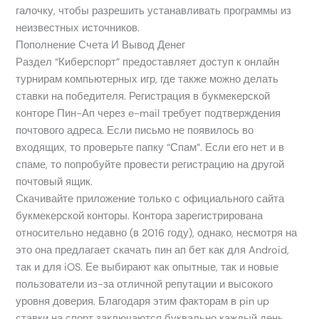
галочку, чтобы разрешить устанавливать программы из
неизвестных источников.
Пополнение Счета И Вывод Денег
Раздел “Киберспорт” предоставляет доступ к онлайн
турнирам компьютерных игр, где также можно делать
ставки на победителя. Регистрация в букмекерской
конторе Пин-Ап через e-mail требует подтверждения
почтового адреса. Если письмо не появилось во
входящих, то проверьте папку “Спам”. Если его нет и в
спаме, то попробуйте провести регистрацию на другой
почтовый ящик.
Скачивайте приложение только с официального сайта
букмекерской конторы. Контора зарегистрирована
относительно недавно (в 2016 году), однако, несмотря на
это она предлагает скачать пин ап бет как для Android,
так и для iOS. Ее выбирают как опытные, так и новые
пользователи из-за отличной репутации и высокого
уровня доверия. Благодаря этим факторам в pin up
ставки на спорт заключаются буквально каждый день.