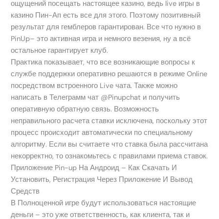
ощущений посещать настоящее казино, ведь live игры в
казино Пин-Ап есть все для этого. Поэтому позитивный
результат для гемблеров гарантирован. Все что нужно в
PinUp– это активная игра и немного везения, ну а всё
остальное гарантирует клуб.
Практика показывает, что все возникающие вопросы к
службе поддержки оперативно решаются в режиме Online
посредством встроенного Live чата. Также можно
написать в Телеграмм чат @Pinupchat и получить
оперативную обратную связь. Возможность
неправильного расчета ставки исключена, поскольку этот
процесс происходит автоматически по специальному
алгоритму. Если вы считаете что ставка была рассчитана
некорректно, то ознакомьтесь с правилами приема ставок.
Приложение Pin-up На Андроид – Как Скачать И
Установить, Регистрация Через Приложение И Вывод
Средств
В Полноценной игре будут использоваться настоящие
деньги – это уже ответственность, как клиента, так и