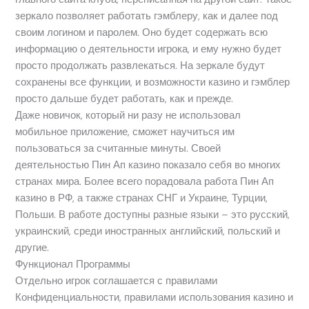
зеркало позволяет работать гэмблеру, как и далее под
своим логином и паролем. Оно будет содержать всю
информацию о деятельности игрока, и ему нужно будет
просто продолжать развлекаться. На зеркале будут
сохранены все функции, и возможности казино и гэмблер
просто дальше будет работать, как и прежде.
Даже новичок, который ни разу не использовал
мобильное приложение, сможет научиться им
пользоваться за считанные минуты. Своей
деятельностью Пин Ап казино показало себя во многих
странах мира. Более всего порадовала работа Пин Ап
казино в РФ, а также странах СНГ и Украине, Турции,
Польши. В работе доступны разные языки – это русский,
украинский, среди иностранных английский, польский и
другие.
Функционал Программы
Отдельно игрок соглашается с правилами
Конфиденциальности, правилами использования казино и