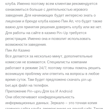
клуба. Именно поэтому всем клиентам рекомендуется
ознакомиться больше с деятельностью игрового
заведения. Для начинающих будет интересно знать о
лицензии и бренде клуба казино Пин Ап, что будет также
важно для принятия решения доверять клубу или же нет.
Для работы на сайте в казино Pin-Up требуется
регистрация. Именно она и позволит использовать
возможности заведения.
Пин Ап Казино
Все делается за несколько минут, дополнительные
комиссии не взимаются. Специалисты компании
работают в режиме 24/7, поэтому готовы помочь решить
возникшую проблему или ответить на вопросы в любое
время суток. Там будет предложено скачать pin up
bet.apk файл на телефон.
Приложение Pin-upru Для Ios И Android
Они обеспечивают конфиденциальность
информационных данных. Зеркало – это точная копия
главного сайта клуба, переписанная на другой сайт. Такое