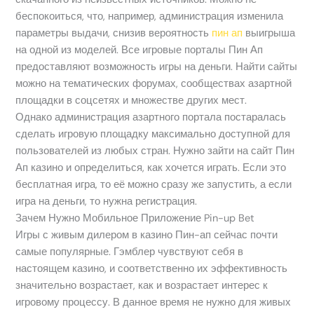
беспокоиться, что, например, администрация изменила
параметры выдачи, снизив вероятность
пин ап
выигрыша
на одной из моделей. Все игровые порталы Пин Ап
предоставляют возможность игры на деньги. Найти сайты
можно на тематических форумах, сообществах азартной
площадки в соцсетях и множестве других мест.
Однако администрация азартного портала постаралась
сделать игровую площадку максимально доступной для
пользователей из любых стран. Нужно зайти на сайт Пин
Ап казино и определиться, как хочется играть. Если это
бесплатная игра, то её можно сразу же запустить, а если
игра на деньги, то нужна регистрация.
Зачем Нужно Мобильное Приложение Pin-up Bet
Игры с живым дилером в казино Пин-ап сейчас почти
самые популярные. Гэмблер чувствуют себя в
настоящем казино, и соответственно их эффективность
значительно возрастает, как и возрастает интерес к
игровому процессу. В данное время не нужно для живых