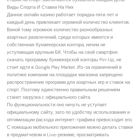
Виды Спорта И Ставки На Них
Данное онлайн казино работает порядка пяти лет и
каждый день привлекает огромной количество клиентов.
Виной тому огромное количество разнообразных
азартных развлечений, среди которых имеется и
собственная букмекерская контора, ничем не
уступающая крупным БК. Чтобы на свой смартфон
скачать программу букмекерской конторы Pin-Up, не
стоит идти в Google Play Market. Из-за ограничений в
политике компании на площадке магазина запрещено
распространение программ для азартных игр и ставок на
спорт. Поэтому единственно правильным решением
станет загрузка с официального сайта.
По функциональности оно ничуть не уступает
официальному сайту, зато по удобству использования и
оптимизации расхода интернет-трафика превосходит его.
С помощью мобильного приложения можно делать ставки
в предматчевом и Live-режиме, просматривать