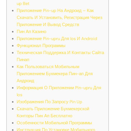
up Bet
Приложение Pin-up На Андроид – Как
Скачать И Установить, Регистрация Через
Приложение И Вывод Средств
Пин Ап Казино
Приложение Pin-upru Для Ios И Android
Функционал Программы
Техническая Поддержка И Контакты Сайта
Пинап
Как Пользоваться Мобильным
Приложением Букмекера Пин-ап Для
Андроид
Информация О Приложении Pin-upru Для
Ios
Изображения По Запросу Pin Up
Скачать Приложение Букмекерской
Конторы Пин Ап Бесплатно
Особенности Мобильной Программы
Инструкция По Установке Мобильного