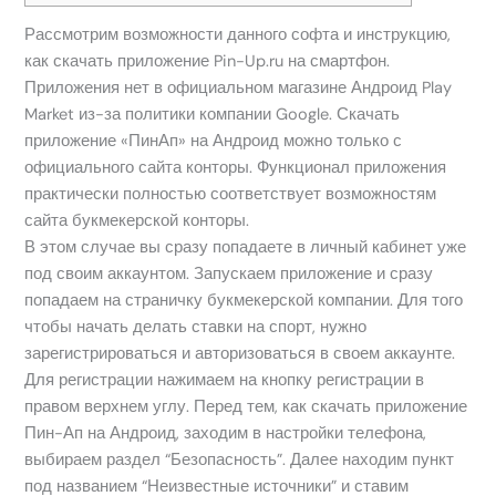
Рассмотрим возможности данного софта и инструкцию,
как скачать приложение Pin-Up.ru на смартфон.
Приложения нет в официальном магазине Андроид Play
Market из-за политики компании Google. Скачать
приложение «ПинАп» на Андроид можно только с
официального сайта конторы. Функционал приложения
практически полностью соответствует возможностям
сайта букмекерской конторы.
В этом случае вы сразу попадаете в личный кабинет уже
под своим аккаунтом. Запускаем приложение и сразу
попадаем на страничку букмекерской компании. Для того
чтобы начать делать ставки на спорт, нужно
зарегистрироваться и авторизоваться в своем аккаунте.
Для регистрации нажимаем на кнопку регистрации в
правом верхнем углу. Перед тем, как скачать приложение
Пин-Ап на Андроид, заходим в настройки телефона,
выбираем раздел “Безопасность”. Далее находим пункт
под названием “Неизвестные источники” и ставим