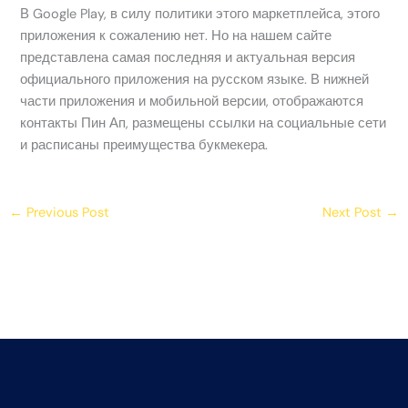
В Google Play, в силу политики этого маркетплейса, этого
приложения к сожалению нет. Но на нашем сайте
представлена самая последняя и актуальная версия
официального приложения на русском языке. В нижней
части приложения и мобильной версии, отображаются
контакты Пин Ап, размещены ссылки на социальные сети
и расписаны преимущества букмекера.
←
Previous Post
Next Post
→