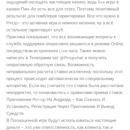
ощущений посещать настоящее казино, ведь live игры в
казино Пин-Ап есть все для этого. Поэтому позитивный
результат для гемблеров гарантирован. Все что нужно в
PinUp– это активная игра и немного везения, ну а всё
остальное гарантирует клуб.
Практика показывает, что все возникающие вопросы к
службе поддержки оперативно решаются в режиме Online
посредством встроенного Live чата. Также можно
написать в Телеграмм чат @Pinupchat и получить
оперативную обратную связь. Возможность
неправильного расчета ставки исключена, поскольку этот
процесс происходит автоматически по специальному
алгоритму. Если вы считаете что ставка была рассчитана
некорректно, то ознакомьтесь с правилами приема ставок.
Приложение Pin-up На Андроид – Как Скачать И
Установить, Регистрация Через Приложение И Вывод
Средств
В Полноценной игре будут использоваться настоящие
деньги – это уже ответственность, как клиента, так и