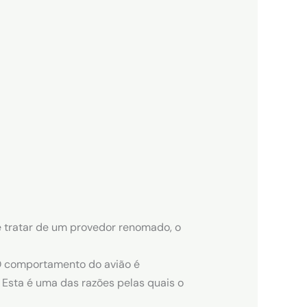
e tratar de um provedor renomado, o
. O comportamento do avião é
Esta é uma das razões pelas quais o