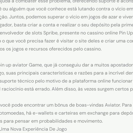
juda a combater esse problema, oferecendo suporte e acon
ê ou alguém que você conhece está lutando contra o vício em j
o. Juntos, podemos superar o vício em jogos de azar e viver 
dor, basta criar a conta e realizar o seu depósito pela prime
esenvolvedor de slots Spribe, presente no cassino online Pin 
 o que você precisa fazer é visitar o site deles e criar uma 
s os jogos e recursos oferecidos pelo cassino.
in up aviator Game, que já conseguiu dar a muitos apostador
o, suas principais características e razões para a incrível 
porte técnico pelo motivo de a plataforma online funcionar
l raciocínio está errado. Além disso, às vezes surgem certos
 você pode encontrar um bônus de boas-vindas Aviator. Para
ptomoedas, há e-wallets e carteiras em exchange para depósi
s para pensar em probabilidades e movimento.
 Uma Nova Experiência De Jogo