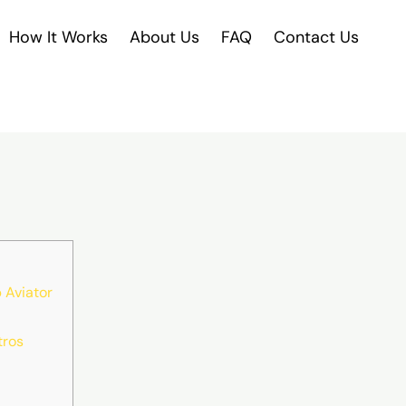
How It Works
About Us
FAQ
Contact Us
 Aviator
tros