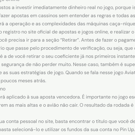
tos a investir imediatamente dinheiro real no jogo, porque is
 fazer apostas em cassinos sem entender as regras e todas a
 a operação e as complexidades das máquinas caça-níqueis.
 registro no site oficial de apostas e jogos online, e realizar
ocê precisa ir para a seção “Retirar”. Antes de fazer o pagam
rio que passe pelo procedimento de verificação, ou seja, que
é a de você retirar o seu coeficiente já nos primeiros insta
 segurança de não perder muito. Nesse caso, também é super
 as suas estratégias de jogo. Quando se fala nesse jogo Avia
 poucos meses atrás.
ino
será aplicado à sua aposta vencedora. É importante no jogo e
em as mais altas e o avião não cair. O resultado da rodada é
 conta pessoal no site, basta encontrar o título que você de
basta selecioná-lo e utilizar os fundos da sua conta no Pin U