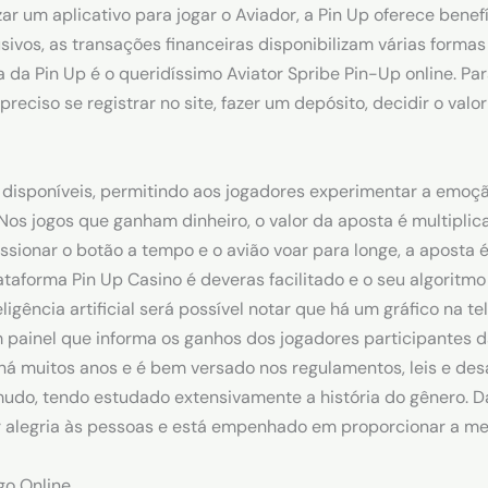
zar um aplicativo para jogar o Aviador, a Pin Up oferece bene
sivos, as transações financeiras disponibilizam várias formas
 da Pin Up é o queridíssimo Aviator Spribe Pin-Up online. Par
eciso se registrar no site, fazer um depósito, decidir o valo
 disponíveis, permitindo aos jogadores experimentar a emoçã
 Nos jogos que ganham dinheiro, o valor da aposta é multipli
essionar o botão a tempo e o avião voar para longe, a aposta 
taforma Pin Up Casino é deveras facilitado e o seu algoritm
igência artificial será possível notar que há um gráfico na te
m painel que informa os ganhos dos jogadores participantes d
 há muitos anos e é bem versado nos regulamentos, leis e des
mudo, tendo estudado extensivamente a história do gênero. D
 alegria às pessoas e está empenhado em proporcionar a mel
go Online