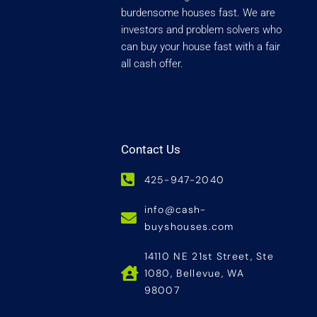
burdensome houses fast. We are
investors and problem solvers who
can buy your house fast with a fair
all cash offer.
Contact Us
425-947-2040
info@cash-
buyshouses.com
14110 NE 21st Street, Ste
1080, Bellevue, WA
98007