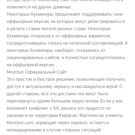
появляется на других доменах.
Некоторые букмекеры продолжают поддерживать свои
оффшорные версии, на которых могут регистрироваться
и делать ставки жители разных стран. Некоторые
букмекеры отказались от оффшорных вариантов,
сосредоточившись только на легальной составляющей. А
некоторые букмекеры, наоборот, отказались от
лицензированных сайтов, а полностью сосредоточились
на оффшорной версии.
Mostbet Официальный Сайт
Это простое и быстрое решение, позволяющее получить
доступ к актуальному зеркалу и наслаждаться игрой. С
другой стороны, все эти достоинства могут быть
перечеркнуты одним большим недостатком. Если у вас
возникнет конфликт с БК, решать его придется по
законам и на территории Кюрасао. Фактически, клиенты
Mostbet.com, играющие через зеркало, остаются
незащищенными в случае спорных ситуаций.