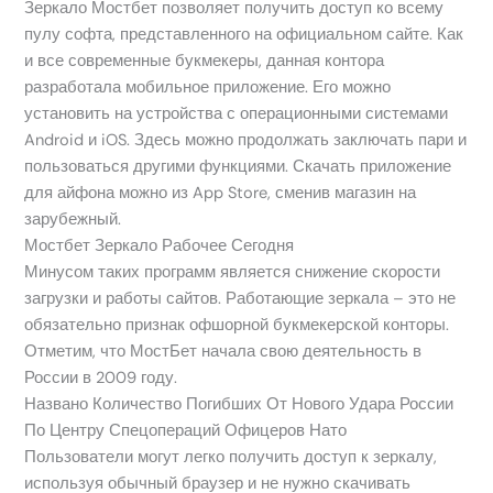
Зеркало Мостбет позволяет получить доступ ко всему
пулу софта, представленного на официальном сайте. Как
и все современные букмекеры, данная контора
разработала мобильное приложение. Его можно
установить на устройства с операционными системами
Android и iOS. Здесь можно продолжать заключать пари и
пользоваться другими функциями. Скачать приложение
для айфона можно из App Store, сменив магазин на
зарубежный.
Мостбет Зеркало Рабочее Сегодня
Минусом таких программ является снижение скорости
загрузки и работы сайтов. Работающие зеркала – это не
обязательно признак офшорной букмекерской конторы.
Отметим, что МостБет начала свою деятельность в
России в 2009 году.
Названо Количество Погибших От Нового Удара России
По Центру Спецопераций Офицеров Нато
Пользователи могут легко получить доступ к зеркалу,
используя обычный браузер и не нужно скачивать