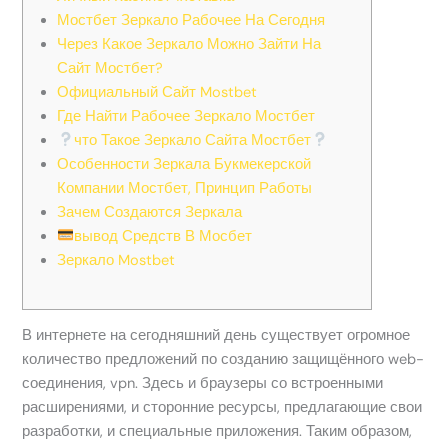
Мостбет Зеркало Рабочее На Сегодня
Через Какое Зеркало Можно Зайти На
Сайт Мостбет?
Официальный Сайт Mostbet
Где Найти Рабочее Зеркало Мостбет
что Такое Зеркало Сайта Мостбет
Особенности Зеркала Букмекерской
Компании Мостбет, Принцип Работы
Зачем Создаются Зеркала
вывод Средств В Мосбет
Зеркало Mostbet
В интернете на сегодняшний день существует огромное
количество предложений по созданию защищённого web-
соединения, vpn. Здесь и браузеры со встроенными
расширениями, и сторонние ресурсы, предлагающие свои
разработки, и специальные приложения. Таким образом,