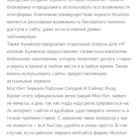
блокировку и продолжить использовать все возможности
платформы. Ключевым преимуществом зеркала Mostbet
является регулярная возможность беспрепятственного
доступа к сайту, даже если основной домен
заблокирован.
Также букмекер предлагает отдельные бонусы для VIP
игроков. Букмекер предоставляет своим пользователям
мобильное приложение, которое позволяет делать ставки
и играть в казино в любом месте и в любое время. Также
можно использовать сайты, предоставляющие
актуальные зеркала.
Мостбет Зеркало Рабочее Сегодня И Сейчас Вход
Кроме этого, официальная регистрация Мостбет займет
не минуты, а дни, так как тогда надо регистрироваться на
2х интернет-сайтах и вдобавок удостоверять личность в
точках приёмки ставок. С зеркалом таких вопросов у вас
не появится – всё быстро, удобно и очень просто. В том
случае, если рабочее зеркало вебсайта фирмы Mostbet