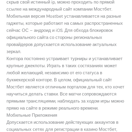
скрыв свой истинный ip, можно проходить по прямой
ссылке на международный сайт компании Мостбет.
Мобильная версия Mostbet устанавливается на разные
гаджеты, которые работают на самых распространенных
сейчас ОС – андроид и iOS. Для обхода блокировок
официального сайта со стороны региональных
провайдеров допускается использование актуальных
зеркал.
Контора постоянно устраивает турниры и устанавливает
крупные джекпоты. Играть в таких состязаниях может
любой желающий, независимо от его статуса в
букмекерской конторе. В целом, официальный сайт
Мостбет является отличным порталом для тех, кто хочет
научиться делать ставки. Все матчи сопровождаются
прямыми трансляциями, наблюдать за ходом игры можно
прямо на сайте в режиме реального времени.
Мобильные Приложения
Допускается использование действующих аккаунтов в
социальных сетях для регистрации в казино Мостбет,