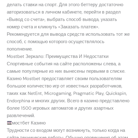
делать ставки на спорт. Для этого беттеру достаточно
авторизоваться в личном кабинете, перейти в раздел
«Вывод со счета», выбрать способ вывода, указать
номер счета и кликнуть «Заказать платеж».
Рекомендуется для вывода средств использовать тот же
способ, с помощью которого осуществлялось
пополнение.
Mostbet Зеркалo: Преимущества И Недостатки
Спортивные события на сайте расположены слева, а
самые популярные из них вынесены первыми в списке.
Казино Mostbet предоставляет своим пользователям
большое количество игр от известных разработчиков,
таких как NetEnt, Microgaming, Pragmatic Play, Quickspin,
Endorphina и многих других. Всего в казино представлено
более 1500 игровых автоматов и других азартных
развлечений.
мостбет Казино
Трудности со входом могут возникнуть, только когда на
сайте технические работы. Обычно оповещения об этом