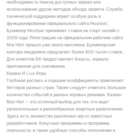
необходимость поиска доступных зеркал или
использования других методов обхода запрета. Служба
технической поддержки играет особую роль в
функционировании официального сайта Mostbet.
Букмекер Mostbet принимает ставки на спорт онлайн с
2009 года. Регистрацию на официальном рабочем сайте
Мостбет прошло уже около миллиона. Букмекерская
контора ежедневно предлагает более 800 тысяч ставок.
Для клиентов БК предоставляет бонусы, зеркало,
приложения для скачивания.
Казино И Live Игры
Глубокая роспись и хорошие коэффициенты привлекают
беттеров разных стран. Также следует отметить большое
количество событий в разных игровых режимах. Казино
Мостбет – это отличный выбор для тех, кто ищет
увлекательные и разнообразные азартные развлечения.
Здесь есть множество различных игр от известных
разработчиков, бонусные программы и программа
лояльности, а также удобные способы пополнения и