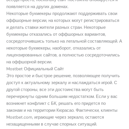
появляется на других доменах.
Некоторые букмекеры продолжают поддерживать свои
оффшорные версии, на которых могут регистрироваться
и делать ставки жители разных стран. Некоторые
букмекеры отказались от оффшорных вариантов,
сосредоточившись только на легальной составляющей. А
некоторые букмекеры, наоборот, отказались от
лицензированных сайтов, а полностью сосредоточились
на оффшорной версии.
Mostbet Официальный Сайт
Это простое и быстрое решение, позволяющее получить
доступ к актуальному зеркалу и наслаждаться игрой. С
другой стороны, все эти достоинства могут быть
перечеркнуты одним большим недостатком. Если у вас
возникнет конфликт с БК, решать его придется по
законам и на территории Кюрасао. Фактически, клиенты
Mostbet.com, играющие через зеркало, остаются
незащищенными в случае спорных ситуаций.