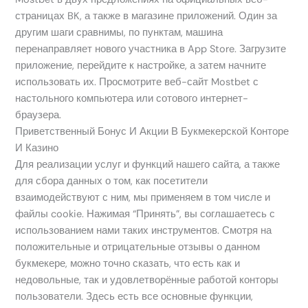
страницах BK, а также в магазине приложений. Один за
другим шаги сравнимы, по пунктам, машина
перенаправляет нового участника в App Store. Загрузите
приложение, перейдите к настройке, а затем начните
использовать их. Просмотрите веб-сайт Mostbet с
настольного компьютера или сотового интернет-
браузера.
Приветственный Бонус И Акции В Букмекерской Конторе
И Казино
Для реализации услуг и функций нашего сайта, а также
для сбора данных о том, как посетители
взаимодействуют с ним, мы применяем в том числе и
файлы cookie. Нажимая “Принять”, вы соглашаетесь с
использованием нами таких инструментов. Смотря на
положительные и отрицательные отзывы о данном
букмекере, можно точно сказать, что есть как и
недовольные, так и удовлетворённые работой конторы
пользователи. Здесь есть все основные функции,