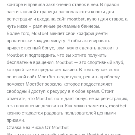
конторе и правила заключения ставок в ней. В правой
части главной страницы располагаются кнопки для
регистрации и входа на сайт mostbet, купон для ставок, а
чуть ниже – различные рекламные баннеры.
Более того, Mostbet меняет свои коэффициенты
практически каждую минуту. Чтобы активировать
приветственный бонус, вам нужно сделать депозит в
Mostbet и подтвердить, что вы хотите получить
бесплатные вращения. Mostbet — это спортивный клуб,
который также предлагает казино. В том случае, если
основной сайт Мостбет недоступен, решить проблему
поможет Мостбет зеркало, которое предоставляет
свободный доступ к ресурсу в любое время. Стоит
отметить, что Mostbet com дает бонус не за регистрацию,
а за пополнение депозитов. Как можно заметить, mostbet
казино старается радовать пользователей ценными
призами.
Ставка Без Риска От Mostbet
Из-за отказа от российской лицензии Mostbet утратил