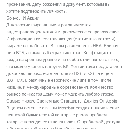
проживания, дату рождения и документ, которым вы
хотите подтвердить личность.
Бонусы И Акции
Для зарегистрированных игроков имеются
видеотрансляции матчей и графическое сопровождение.
Информационная составляющая (статистика встречи)
выражена слабовато. В этом разделе есть НБА, Единая
лига ВТБ, а также кубки разных стран. Коэффициенты
везде на среднем уровне и не особо отличаются от того,
что можно увидеть в других БК. Хоккей тоже представлен
довольно широко, есть не только НХЛ и КХЛ, а еще и
ВХЛ, МХЛ, различные европейские лиги, в том числе
низшие, и международные соревнования. Количество
рынков по-настоящему может удивить любого игрока.
Самые Низкие Системные Стандарты Для Ios От Apple
В целом сетевые отзывы Mostbet создают впечатление
неплохой букмекерской конторы с рядом проблем,
которые периодически всплывают. С проблемой доступа
к букмекерской конторе Мостбет чаще всего