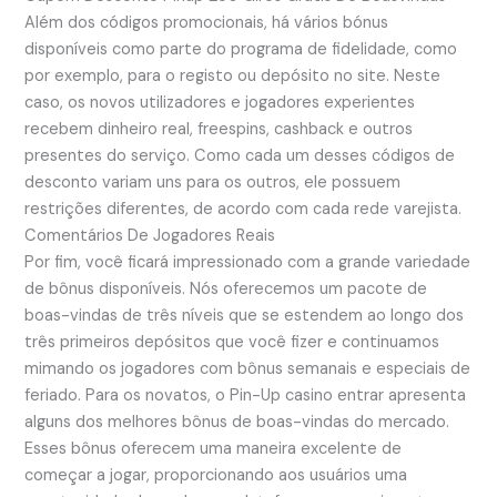
Além dos códigos promocionais, há vários bónus
disponíveis como parte do programa de fidelidade, como
por exemplo, para o registo ou depósito no site. Neste
caso, os novos utilizadores e jogadores experientes
recebem dinheiro real, freespins, cashback e outros
presentes do serviço. Como cada um desses códigos de
desconto variam uns para os outros, ele possuem
restrições diferentes, de acordo com cada rede varejista.
Comentários De Jogadores Reais
Por fim, você ficará impressionado com a grande variedade
de bônus disponíveis. Nós oferecemos um pacote de
boas-vindas de três níveis que se estendem ao longo dos
três primeiros depósitos que você fizer e continuamos
mimando os jogadores com bônus semanais e especiais de
feriado. Para os novatos, o Pin-Up casino entrar apresenta
alguns dos melhores bônus de boas-vindas do mercado.
Esses bônus oferecem uma maneira excelente de
começar a jogar, proporcionando aos usuários uma