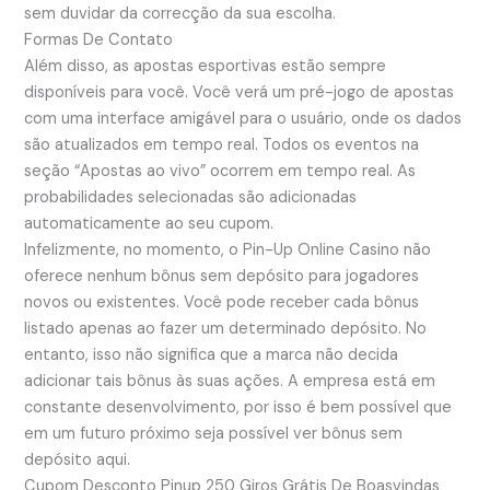
sem duvidar da correcção da sua escolha.
Formas De Contato
Além disso, as apostas esportivas estão sempre
disponíveis para você. Você verá um pré-jogo de apostas
com uma interface amigável para o usuário, onde os dados
são atualizados em tempo real. Todos os eventos na
seção “Apostas ao vivo” ocorrem em tempo real. As
probabilidades selecionadas são adicionadas
automaticamente ao seu cupom.
Infelizmente, no momento, o Pin-Up Online Casino não
oferece nenhum bônus sem depósito para jogadores
novos ou existentes. Você pode receber cada bônus
listado apenas ao fazer um determinado depósito. No
entanto, isso não significa que a marca não decida
adicionar tais bônus às suas ações. A empresa está em
constante desenvolvimento, por isso é bem possível que
em um futuro próximo seja possível ver bônus sem
depósito aqui.
Cupom Desconto Pinup 250 Giros Grátis De Boasvindas