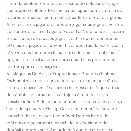
a fim de conhecê-los, antes mesmo de colocar em jogo
seu próprio dinheiro. Existem ainda jogos com alta taxa de
retorno e recursos como multiplicadores e rodadas grátis.
Além disso, os jogadores podem jogar seus jogos favoritos
adicionando-os à categoria “Favoritos”, o que facilita assim
o acesso rápido a esses jogos. Dentro de um período de
30 dias, os jogadores devem fazer apostas de valor igual a
12 vezes o valor recebido na forma de bônus. Tanto as
opções de apostas vencedoras quanto as perdedoras
contam para essa exigência.
As Máquinas De Pin Up Proporcionam Grandes Ganhos
Os Pincoins acumulados podem ser trocados por bônus a
uma taxa favorável. O aspecto interessante é que a taxa
de câmbio se torna mais vantajosa à medida que a
classificação VIP do jogador aumenta. Uma vez instalado, o
ícone do aplicativo Pin-Up Casino aparecerá na área de
trabalho do seu dispositivo móvel. Dependendo do
método de pagamento escolhido, a velocidade do
depósito pode variar. Aguarde até que o dinheiro seja