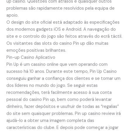
up casino. Questões com atrasos e quaisquer outros
problemas são rapidamente resolvidos pela equipa de
apoio.
O design do site oficial está adaptado às especificações
dos modernos gadgets iOS e Android. A navegação do
site e o controlo do jogo são feitos através do ecrã táctil.
Os visitantes das slots do casino Pin up dão muitas
emoções positivas brilhantes.
Pin-up Casino Aplicativo
Pin Up é um cassino online que vem operando com
sucesso há 10 anos. Durante este tempo, Pin Up Casino
conseguiu ganhar a confiança dos clientes e se tornar um
dos líderes no mundo do jogo. Se seguir estas
recomendações, terá facilmente acesso à sua conta
pessoal do casino Pin up, bem como poderá levantar
dinheiro, fazer depósitos e usufruir de todas as “regalias”
do site sem quaisquer problemas. Pin up casino review irá
ajudá-lo a obter uma imagem completa das
características do clube. E depois pode começar a jogar