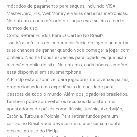
métodos de pagamento para saques, incluindo VISA,
MasterCard, PIX, WebMoney e várias carteiras eletrônicas.
No entanto, cada método de saque está sujeito a certos
termos de uso.
Como Retirar Fundos Para O Cartão No Brasil?
Isso irá ajudá-lo a entender a essência do jogo e aumentar
suas chances de ganhar quando você começar a jogar com
dinheiro. Não há bônus especiais para jogadores que usam
a versão mobile do site. No entanto, cada bônus também
está disponível em seu smartphone.
A Pin Up está disponível para jogadores de diversos países,
proporcionando uma experiência de qualidade para
pessoas de todo o mundo. Além dos jogadores brasileiros,
também pode aproveitar os recursos da plataforma
apostadores de países como Rússia, Ucrânia, Azerbaijão,
Estônia, Turquia e Polônia. Para retirar fundos para um
cartão no Brasil, você deve primeiro acessar sua conta
pessoal no site do PinUp.