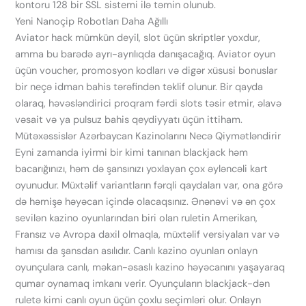
kontoru 128 bir SSL sistemi ilə təmin olunub.
Yeni Nanoçip Robotları Daha Ağıllı
Aviator hack mümkün deyil, slot üçün skriptlər yoxdur,
amma bu barədə ayrı-ayrılıqda danışacağıq. Aviator oyun
üçün voucher, promosyon kodları və digər xüsusi bonuslar
bir neçə idman bahis tərəfindən təklif olunur. Bir qayda
olaraq, həvəsləndirici proqram fərdi slots təsir etmir, əlavə
vəsait və ya pulsuz bahis qeydiyyatı üçün ittiham.
Mütəxəssislər Azərbaycan Kazinolarını Necə Qiymətləndirir
Eyni zamanda iyirmi bir kimi tanınan blackjack həm
bacarığınızı, həm də şansınızı yoxlayan çox əyləncəli kart
oyunudur. Müxtəlif variantların fərqli qaydaları var, ona görə
də həmişə həyəcan içində olacaqsınız. Ənənəvi və ən çox
sevilən kazino oyunlarından biri olan ruletin Amerikan,
Fransız və Avropa daxil olmaqla, müxtəlif versiyaları var və
hamısı da şansdan asılıdır. Canlı kazino oyunları onlayn
oyunçulara canlı, məkan-əsaslı kazino həyəcanını yaşayaraq
qumar oynamaq imkanı verir. Oyunçuların blackjack-dən
ruletə kimi canlı oyun üçün çoxlu seçimləri olur. Onlayn