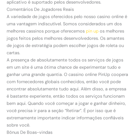
aplicativo é suportado pelos desenvolvedores.
Comentários De Jogadores Reais
A variedade de jogos oferecidos pelo nosso casino online é
uma vantagem indiscutível. Somos considerados um dos
melhores cassinos porque oferecemos
pin up
os melhores
jogos feitos pelos melhores desenvolvedores. Os amantes
de jogos de estratégia podem escolher jogos de roleta ou
cartas.
A presença de absolutamente todos os serviços de jogos
em um site é uma ótima chance de experimentar tudo e
ganhar uma grande quantia. O cassino online PinUp coopera
com fornecedores globais conhecidos, então você pode
encontrar absolutamente tudo aqui. Além disso, a empresa
é bastante experiente, então todos os serviços funcionam
bem aqui. Quando você começar a jogar e ganhar dinheiro,
você precisa ir para a seção “Retirar”. É por isso que é
extremamente importante indicar informações confiáveis ​​
sobre você.
Bônus De Boas-vindas