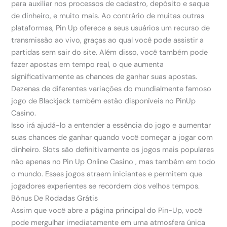
para auxiliar nos processos de cadastro, depósito e saque
de dinheiro, e muito mais. Ao contrário de muitas outras
plataformas, Pin Up oferece a seus usuários um recurso de
transmissão ao vivo, graças ao qual você pode assistir a
partidas sem sair do site. Além disso, você também pode
fazer apostas em tempo real, o que aumenta
significativamente as chances de ganhar suas apostas.
Dezenas de diferentes variações do mundialmente famoso
jogo de Blackjack também estão disponíveis no PinUp
Casino.
Isso irá ajudá-lo a entender a essência do jogo e aumentar
suas chances de ganhar quando você começar a jogar com
dinheiro. Slots são definitivamente os jogos mais populares
não apenas no Pin Up Online Casino , mas também em todo
o mundo. Esses jogos atraem iniciantes e permitem que
jogadores experientes se recordem dos velhos tempos.
Bônus De Rodadas Grátis
Assim que você abre a página principal do Pin-Up, você
pode mergulhar imediatamente em uma atmosfera única