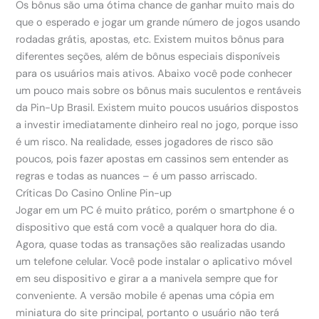
Os bônus são uma ótima chance de ganhar muito mais do
que o esperado e jogar um grande número de jogos usando
rodadas grátis, apostas, etc. Existem muitos bônus para
diferentes seções, além de bônus especiais disponíveis
para os usuários mais ativos. Abaixo você pode conhecer
um pouco mais sobre os bônus mais suculentos e rentáveis
da Pin-Up Brasil. Existem muito poucos usuários dispostos
a investir imediatamente dinheiro real no jogo, porque isso
é um risco. Na realidade, esses jogadores de risco são
poucos, pois fazer apostas em cassinos sem entender as
regras e todas as nuances – é um passo arriscado.
Críticas Do Casino Online Pin-up
Jogar em um PC é muito prático, porém o smartphone é o
dispositivo que está com você a qualquer hora do dia.
Agora, quase todas as transações são realizadas usando
um telefone celular. Você pode instalar o aplicativo móvel
em seu dispositivo e girar a a manivela sempre que for
conveniente. A versão mobile é apenas uma cópia em
miniatura do site principal, portanto o usuário não terá