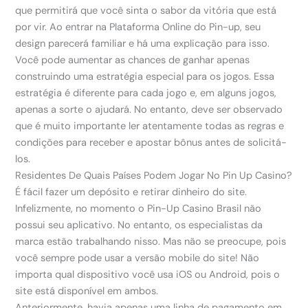
que permitirá que você sinta o sabor da vitória que está
por vir. Ao entrar na Plataforma Online do Pin-up, seu
design parecerá familiar e há uma explicação para isso.
Você pode aumentar as chances de ganhar apenas
construindo uma estratégia especial para os jogos. Essa
estratégia é diferente para cada jogo e, em alguns jogos,
apenas a sorte o ajudará. No entanto, deve ser observado
que é muito importante ler atentamente todas as regras e
condições para receber e apostar bônus antes de solicitá-
los.
Residentes De Quais Países Podem Jogar No Pin Up Casino?
É fácil fazer um depósito e retirar dinheiro do site.
Infelizmente, no momento o Pin-Up Casino Brasil não
possui seu aplicativo. No entanto, os especialistas da
marca estão trabalhando nisso. Mas não se preocupe, pois
você sempre pode usar a versão mobile do site! Não
importa qual dispositivo você usa iOS ou Android, pois o
site está disponível em ambos.
Anteriormente, havia apenas uma linha de pagamento em