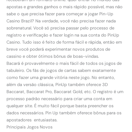
apostas e grandes ganhos o mais rápido possível, mas não
sabe o que precisa fazer para começar a jogar Pin-Up
Casino Brazil? Na verdade, você não precisa fazer nada
sobrenatural. Você só precisa passar pelo processo de
registro e verificação e fazer login na sua conta do PinUp
Casino. Tudo isso é feito de forma fácil e rápida, então em
breve você poderá experimentar novos produtos de
cassino e obter ótimos bônus de boas-vindas.
Bacará é provavelmente o mais fácil de todos os jogos de
tabuleiro. Os fãs de jogos de cartas sabem exatamente
como fazer uma grande vitória neste jogo. No entanto,
além da versão clássica, PinUp também oferece 3D
Baccarat, Baccarat Pro, Baccarat Gold, etc. O registro é um
processo padrão necessário para criar uma conta em
qualquer site. É muito fácil porque basta preencher os
dados necessários. Pin Up também oferece bônus para os
apostadores entusiastas.
Principais Jogos Novos