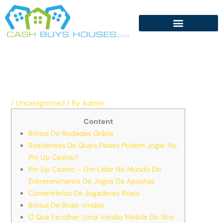
Skip
to
content
/
Uncategorized
/ By
Admin
Content
Bônus De Rodadas Grátis
Residentes De Quais Países Podem Jogar No
Pin Up Casino?
Pin Up Casino – Um Líder No Mundo Do
Entretenimento De Jogos De Apostas
Comentários De Jogadores Reais
Bônus De Boas-vindas
O Que Escolher: Uma Versão Mobile Do Site