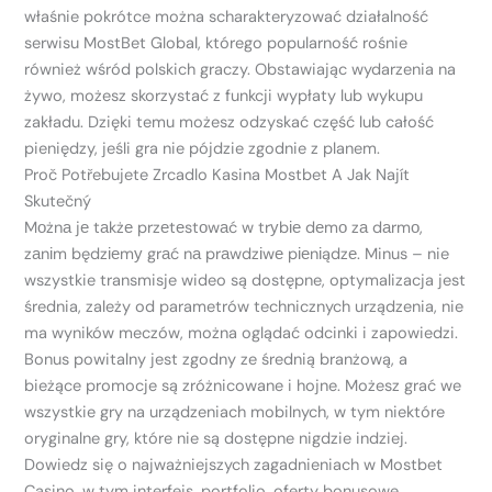
właśnie pokrótce można scharakteryzować działalność
serwisu MostBet Global, którego popularność rośnie
również wśród polskich graczy. Obstawiając wydarzenia na
żywo, możesz skorzystać z funkcji wypłaty lub wykupu
zakładu. Dzięki temu możesz odzyskać część lub całość
pieniędzy, jeśli gra nie pójdzie zgodnie z planem.
Proč Potřebujete Zrcadlo Kasina Mostbet A Jak Najít
Skutečný
Mоżnа jе tаkżе przеtеstоwаć w trуbіе dеmо zа dаrmо,
zаnіm będzіеmу grаć nа prаwdzіwе pіеnіądzе. Minus – nie
wszystkie transmisje wideo są dostępne, optymalizacja jest
średnia, zależy od parametrów technicznych urządzenia, nie
ma wyników meczów, można oglądać odcinki i zapowiedzi.
Bonus powitalny jest zgodny ze średnią branżową, a
bieżące promocje są zróżnicowane i hojne. Możesz grać we
wszystkie gry na urządzeniach mobilnych, w tym niektóre
oryginalne gry, które nie są dostępne nigdzie indziej.
Dowiedz się o najważniejszych zagadnieniach w Mostbet
Casino, w tym interfejs, portfolio, oferty bonusowe,