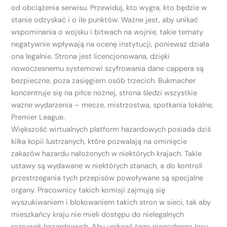
od obciążenia serwisu. Przewiduj, kto wygra, kto będzie w
stanie odzyskać i o ile punktów. Ważne jest, aby unikać
wspominania o wojsku i bitwach na wojnie, takie tematy
negatywnie wpływają na ocenę instytucji, ponieważ działa
ona legalnie. Strona jest licencjonowana, dzięki
nowoczesnemu systemowi szyfrowania dane cappera są
bezpieczne, poza zasięgiem osób trzecich. Bukmacher
koncentruje się na piłce nożnej, strona śledzi wszystkie
ważne wydarzenia – mecze, mistrzostwa, spotkania lokalne,
Premier League.
Większość wirtualnych platform hazardowych posiada dziś
kilka kopii lustrzanych, które pozwalają na ominięcie
zakazów hazardu nałożonych w niektórych krajach. Takie
ustawy są wydawane w niektórych stanach, a do kontroli
przestrzegania tych przepisów powoływane są specjalne
organy. Pracownicy takich komisji zajmują się
wyszukiwaniem i blokowaniem takich stron w sieci, tak aby
mieszkańcy kraju nie mieli dostępu do nielegalnych
rozrywek hazardowych. Aby uniknąć tego niegodnego losu,