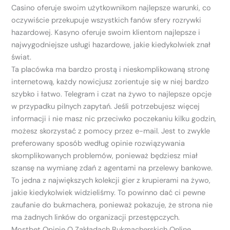
Casino oferuje swoim użytkownikom najlepsze warunki, co
oczywiście przekupuje wszystkich fanów sfery rozrywki
hazardowej. Kasyno oferuje swoim klientom najlepsze i
najwygodniejsze usługi hazardowe, jakie kiedykolwiek znał
świat.
Ta placówka ma bardzo prostą i nieskomplikowaną stronę
internetową, każdy nowicjusz zorientuje się w niej bardzo
szybko i łatwo. Telegram i czat na żywo to najlepsze opcje
w przypadku pilnych zapytań. Jeśli potrzebujesz więcej
informacji i nie masz nic przeciwko poczekaniu kilku godzin,
możesz skorzystać z pomocy przez e-mail. Jest to zwykle
preferowany sposób według opinie rozwiązywania
skomplikowanych problemów, ponieważ będziesz miał
szansę na wymianę zdań z agentami na przelewy bankowe.
To jedna z największych kolekcji gier z krupierami na żywo,
jakie kiedykolwiek widzieliśmy. To powinno dać ci pewne
zaufanie do bukmachera, ponieważ pokazuje, że strona nie
ma żadnych linków do organizacji przestępczych.
Mostbet Opinie O Zakładach Bukmacherskich Online