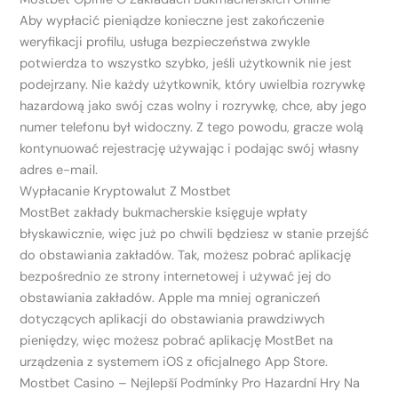
Aby wypłacić pieniądze konieczne jest zakończenie
weryfikacji profilu, usługa bezpieczeństwa zwykle
potwierdza to wszystko szybko, jeśli użytkownik nie jest
podejrzany. Nie każdy użytkownik, który uwielbia rozrywkę
hazardową jako swój czas wolny i rozrywkę, chce, aby jego
numer telefonu był widoczny. Z tego powodu, gracze wolą
kontynuować rejestrację używając i podając swój własny
adres e-mail.
Wypłacanie Kryptowalut Z Mostbet
MostBet zakłady bukmacherskie księguje wpłaty
błyskawicznie, więc już po chwili będziesz w stanie przejść
do obstawiania zakładów. Tak, możesz pobrać aplikację
bezpośrednio ze strony internetowej i używać jej do
obstawiania zakładów. Apple ma mniej ograniczeń
dotyczących aplikacji do obstawiania prawdziwych
pieniędzy, więc możesz pobrać aplikację MostBet na
urządzenia z systemem iOS z oficjalnego App Store.
Mostbet Casino – Nejlepší Podmínky Pro Hazardní Hry Na