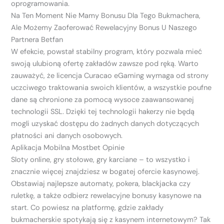
oprogramowania.
Na Ten Moment Nie Mamy Bonusu Dla Tego Bukmachera,
Ale Możemy Zaoferować Rewelacyjny Bonus U Naszego
Partnera Betfan
W efekcie, powstał stabilny program, który pozwala mieć
swoją ulubioną ofertę zakładów zawsze pod ręką. Warto
zauważyć, że licencja Curacao eGaming wymaga od strony
uczciwego traktowania swoich klientów, a wszystkie poufne
dane są chronione za pomocą wysoce zaawansowanej
technologii SSL. Dzięki tej technologii hakerzy nie będą
mogli uzyskać dostępu do żadnych danych dotyczących
płatności ani danych osobowych.
Aplikacja Mobilna Mostbet Opinie
Sloty online, gry stołowe, gry karciane – to wszystko i
znacznie więcej znajdziesz w bogatej ofercie kasynowej.
Obstawiaj najlepsze automaty, pokera, blackjacka czy
ruletkę, a także odbierz rewelacyjne bonusy kasynowe na
start. Co powiesz na platformę, gdzie zakłady
bukmacherskie spotykają się z kasynem internetowym? Tak