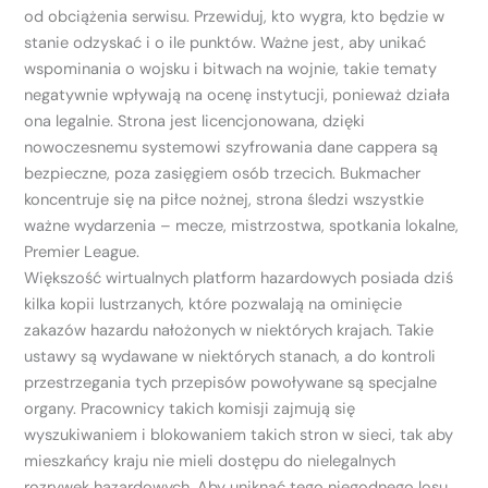
od obciążenia serwisu. Przewiduj, kto wygra, kto będzie w
stanie odzyskać i o ile punktów. Ważne jest, aby unikać
wspominania o wojsku i bitwach na wojnie, takie tematy
negatywnie wpływają na ocenę instytucji, ponieważ działa
ona legalnie. Strona jest licencjonowana, dzięki
nowoczesnemu systemowi szyfrowania dane cappera są
bezpieczne, poza zasięgiem osób trzecich. Bukmacher
koncentruje się na piłce nożnej, strona śledzi wszystkie
ważne wydarzenia – mecze, mistrzostwa, spotkania lokalne,
Premier League.
Większość wirtualnych platform hazardowych posiada dziś
kilka kopii lustrzanych, które pozwalają na ominięcie
zakazów hazardu nałożonych w niektórych krajach. Takie
ustawy są wydawane w niektórych stanach, a do kontroli
przestrzegania tych przepisów powoływane są specjalne
organy. Pracownicy takich komisji zajmują się
wyszukiwaniem i blokowaniem takich stron w sieci, tak aby
mieszkańcy kraju nie mieli dostępu do nielegalnych
rozrywek hazardowych. Aby uniknąć tego niegodnego losu,