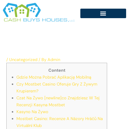
Skip
to
content
/
Uncategorized
/ By
Admin
Content
Gdzie Można Pobrać Aplikację Mobilną
Czy Mostbet Casino Oferuje Gry Z Żywym
Krupierem?
Czat Na Żywo [newline]co Znajdziesz W Tej
Recenzji Kasyna Mostbet
Kasyno Na Żywo
Mostbet Casino: Recenze A Názory Hráčů Na
Virtuální Klub