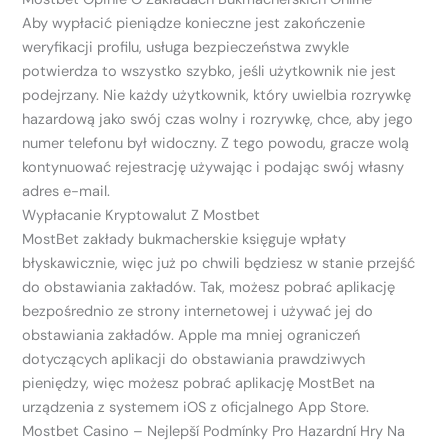
Aby wypłacić pieniądze konieczne jest zakończenie
weryfikacji profilu, usługa bezpieczeństwa zwykle
potwierdza to wszystko szybko, jeśli użytkownik nie jest
podejrzany. Nie każdy użytkownik, który uwielbia rozrywkę
hazardową jako swój czas wolny i rozrywkę, chce, aby jego
numer telefonu był widoczny. Z tego powodu, gracze wolą
kontynuować rejestrację używając i podając swój własny
adres e-mail.
Wypłacanie Kryptowalut Z Mostbet
MostBet zakłady bukmacherskie księguje wpłaty
błyskawicznie, więc już po chwili będziesz w stanie przejść
do obstawiania zakładów. Tak, możesz pobrać aplikację
bezpośrednio ze strony internetowej i używać jej do
obstawiania zakładów. Apple ma mniej ograniczeń
dotyczących aplikacji do obstawiania prawdziwych
pieniędzy, więc możesz pobrać aplikację MostBet na
urządzenia z systemem iOS z oficjalnego App Store.
Mostbet Casino – Nejlepší Podmínky Pro Hazardní Hry Na