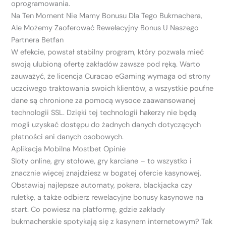
oprogramowania.
Na Ten Moment Nie Mamy Bonusu Dla Tego Bukmachera,
Ale Możemy Zaoferować Rewelacyjny Bonus U Naszego
Partnera Betfan
W efekcie, powstał stabilny program, który pozwala mieć
swoją ulubioną ofertę zakładów zawsze pod ręką. Warto
zauważyć, że licencja Curacao eGaming wymaga od strony
uczciwego traktowania swoich klientów, a wszystkie poufne
dane są chronione za pomocą wysoce zaawansowanej
technologii SSL. Dzięki tej technologii hakerzy nie będą
mogli uzyskać dostępu do żadnych danych dotyczących
płatności ani danych osobowych.
Aplikacja Mobilna Mostbet Opinie
Sloty online, gry stołowe, gry karciane – to wszystko i
znacznie więcej znajdziesz w bogatej ofercie kasynowej.
Obstawiaj najlepsze automaty, pokera, blackjacka czy
ruletkę, a także odbierz rewelacyjne bonusy kasynowe na
start. Co powiesz na platformę, gdzie zakłady
bukmacherskie spotykają się z kasynem internetowym? Tak