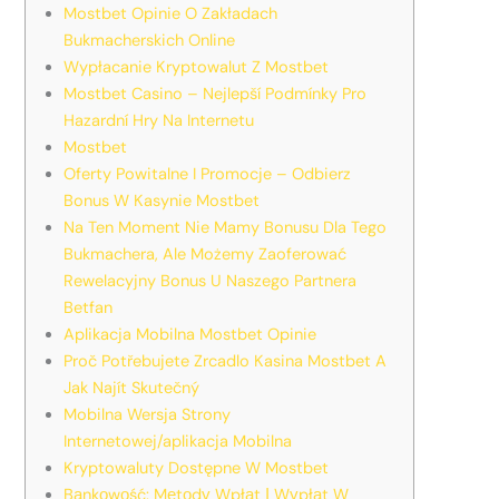
Mostbet Opinie O Zakładach
Bukmacherskich Online
Wypłacanie Kryptowalut Z Mostbet
Mostbet Casino – Nejlepší Podmínky Pro
Hazardní Hry Na Internetu
Mostbet
Oferty Powitalne I Promocje – Odbierz
Bonus W Kasynie Mostbet
Na Ten Moment Nie Mamy Bonusu Dla Tego
Bukmachera, Ale Możemy Zaoferować
Rewelacyjny Bonus U Naszego Partnera
Betfan
Aplikacja Mobilna Mostbet Opinie
Proč Potřebujete Zrcadlo Kasina Mostbet A
Jak Najít Skutečný
Mobilna Wersja Strony
Internetowej/aplikacja Mobilna
Kryptowaluty Dostępne W Mostbet
Bаnkоwоść: Mеtоdу Wpłаt І Wуpłаt W