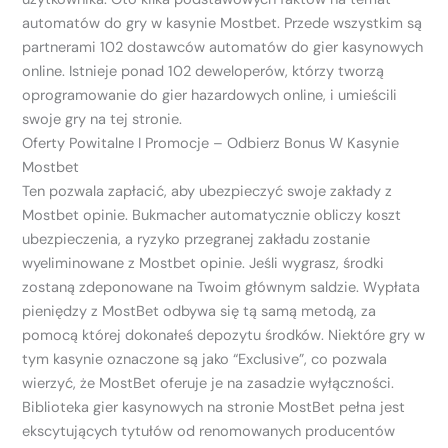
automatów do gry w kasynie Mostbet. Przede wszystkim są
partnerami 102 dostawców automatów do gier kasynowych
online. Istnieje ponad 102 deweloperów, którzy tworzą
oprogramowanie do gier hazardowych online, i umieścili
swoje gry na tej stronie.
Oferty Powitalne I Promocje – Odbierz Bonus W Kasynie
Mostbet
Ten pozwala zapłacić, aby ubezpieczyć swoje zakłady z
Mostbet opinie. Bukmacher automatycznie obliczy koszt
ubezpieczenia, a ryzyko przegranej zakładu zostanie
wyeliminowane z Mostbet opinie. Jeśli wygrasz, środki
zostaną zdeponowane na Twoim głównym saldzie. Wypłata
pieniędzy z MostBet odbywa się tą samą metodą, za
pomocą której dokonałeś depozytu środków. Niektóre gry w
tym kasynie oznaczone są jako “Exclusive”, co pozwala
wierzyć, że MostBet oferuje je na zasadzie wyłączności.
Biblioteka gier kasynowych na stronie MostBet pełna jest
ekscytujących tytułów od renomowanych producentów