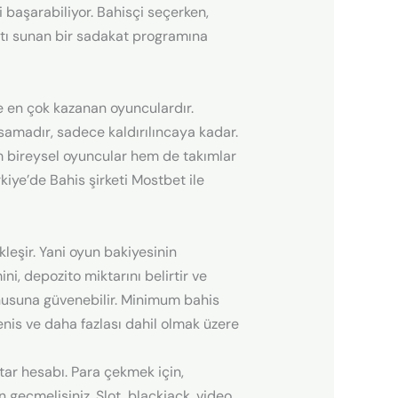
 başarabiliyor. Bahisçi seçerken,
atı sunan bir sadakat programına
e en çok kazanan oyunculardır.
ksamadır, sadece kaldırılıncaya kadar.
em bireysel oyuncular hem de takımlar
kiye’de Bahis şirketi Mostbet ile
leşir. Yani oyun bakiyesinin
, depozito miktarını belirtir ve
nusuna güvenebilir. Minimum bahis
enis ve daha fazlası dahil olmak üzere
ar hesabı. Para çekmek için,
 geçmelisiniz. Slot, blackjack, video