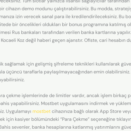
eksiniz. Tüm slotlar yalnızca lisanslı sağlayıcılar tarafından s
bir cihazın demo modunu çalıştırabilirsiniz. Bu modda, stratejiy
manıza izin verecek sanal para ile kredilendirileceksiniz. Bu bon
sitede bir öncelikleri oldukları bir bonus programına katılmış ol
lmesi Rus bankaları tarafından verilen banka kartlarına yapılır
Kocaeli Koz değil haberi geçen ajanstır. Ofiste, cari hesabın d
 sağlamak için gelişmiş şifreleme teknikleri kullanılarak güven
asla üçüncü taraflarla paylaşılmayacağından emin olabilirsiniz.
abilirsiniz.
ara çekme işlemlerinde de limitler vardır, ancak işlem birkaç 
ı bahis yapabilirsiniz. Mostbet uygulamasını indirmek ve yüklem
iniz. Uygulamayı
mostbet
cihazınıza bağlı olarak App Store vey
mek için kasiyer bölümündeki “Para Çekme” seçeneğine tıklayın
 Bahis sevenler, banka hesaplarına katlanmış yatırımlarını güvenl