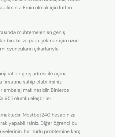
bilirsiniz. Emin olmak için lütfen
arasında muhtemelen en geniş
mlar bırakır ve para çekmek için uzun
i oyuncuların çıkarlarıyla
ijinal bir giriş adresi ile açma
 fırsatına sahip olabilirsiniz.
bir ambalaj makinesidir. Binlerce
 95’i olumlu eleştiriler
sunmaktadır. Mostbet240 hesabınıza
rak yapabilirsiniz. Diğer öğrenci bu
üyelerinin, her türlü problemine karşı