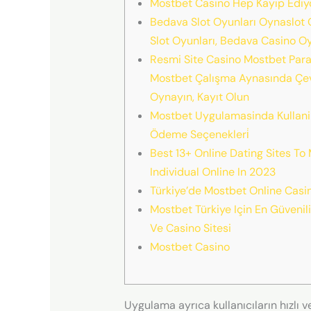
Mostbet Casino Hep Kayıp Edi
Bedava Slot Oyunları Oynaslot 
Slot Oyunları, Bedava Casino O
Resmi Site Casino Mostbet Para
Mostbet Çalışma Aynasında Çev
Oynayın, Kayıt Olun
Mostbet Uygulamasinda Kullani
Ödeme Seçenekleri̇
Best 13+ Online Dating Sites To
Individual Online In 2023
Türkiye’de Mostbet Online Casi
Mostbet Türkiye Için En Güvenili
Ve Casino Sitesi
Mostbet Casino
Uygulama ayrıca kullanıcıların hızlı ve