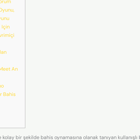
yorum
Oyunu,
yunu
 Için
rimiçi
lan
 Meet An
no
r Bahis
 kolay bir şekilde bahis oynamasına olanak tanıyan kullanışlı bir