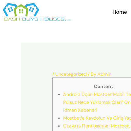
Skip
to
Home
content
/
Uncategorized
/ By
Admin
Content
Android Üçün Mostbet Mobil Tə
Pulsuz Necə Yükləmək Olar? Ən
Idman Xəbərləri
Mostbet’e Kaydolun Ve Giriş Ya
Скачать Приложения Mostbet,