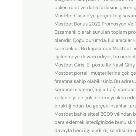
poker, rulet ve daha fazlasını içeren 
MostBet Casino’yu gerçek bilgisayarın
Mostbet Bonus 2022 Promosyon Ve P
Eşzamanlı olarak sunulan toplam pro
olanıdır. Çoğu durumda, kullanıcılar 
süre bekler. Bu kapsamda Mostbet he
ilgilenmeye devam ediyor, bu neden
Mostbet Giris: E-posta Ile Nasıl Giriş 
Mostbet portalı, müşterilerine çok çeş
fırsatına sahip olabilirsiniz. Bu adres
Karaocel sistemi (tuğla tipi), standar
kullanıcıyı en çok indirmeye ikna eden
bıraktığından, bu gerçek insanlar tara
Mostbet bahis sitesi 2009 yılından b
para eklemek istediğinizde bunu skril
davayla beni ilgilendirdi, kendisi de