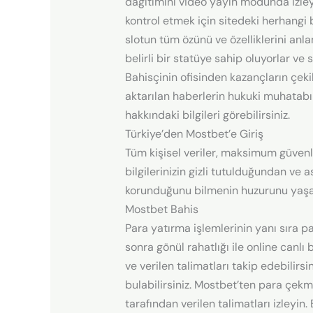
dağıtımını video yayın modunda izleyec
kontrol etmek için sitedeki herhangi 
slotun tüm özünü ve özelliklerini anla
belirli bir statüye sahip oluyorlar ve 
Bahisçinin ofisinden kazançların çeki
aktarılan haberlerin hukuki muhatabı 
hakkındaki bilgileri görebilirsiniz.
Türkiye’den Mostbet’e Giriş
Tüm kişisel veriler, maksimum güvenlik
bilgilerinizin gizli tutulduğundan ve 
korunduğunu bilmenin huzurunu yaşay
Mostbet Bahis
Para yatırma işlemlerinin yanı sıra p
sonra gönül rahatlığı ile online canl
ve verilen talimatları takip edebilirs
bulabilirsiniz. Mostbet’ten para çek
tarafından verilen talimatları izleyin.