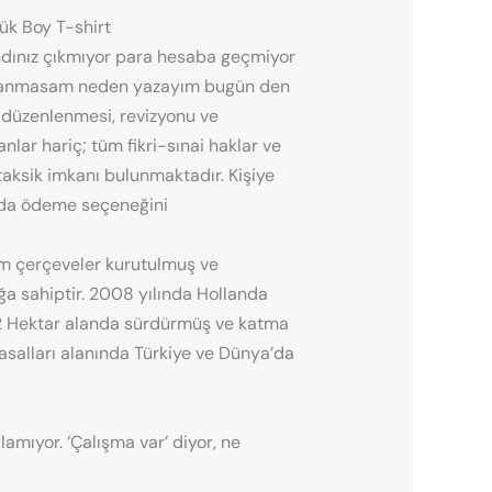
ük Boy T-shirt
ınız çıkmıyor para hesaba geçmiyor
kazanmasam neden yazayım bugün den
n düzenlenmesi, revizyonu ve
ar hariç; tüm fikri-sınai haklar ve
taksik imkanı bulunmaktadır. Kişiye
pıda ödeme seçeneğini
çam çerçeveler kurutulmuş ve
ığa sahiptir. 2008 yılında Hollanda
i 12 Hektar alanda sürdürmüş ve katma
asalları alanında Türkiye ve Dünya’da
lamıyor. ‘Çalışma var’ diyor, ne