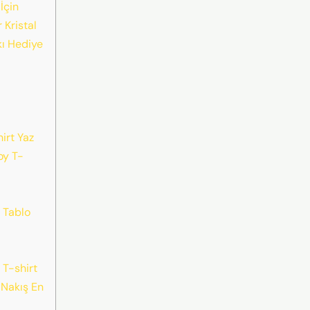
̇çin
 Kristal
ı Hediye
irt Yaz
oy T-
 Tablo
 T-shirt
 Nakış En