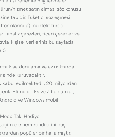
tilen suretler ile bilgilenmeleri
bir ürün/hizmet satın alması söz konusu
sine tabidir. Tüketici sözleşmesi
latformlarında) muhtelif türde
i, analiz çerezleri, ticari çerezler ve
yla, kişisel verileriniz bu sayfada
 3.
atta kısa durulama ve az miktarda
risinde kuruyacaktır.
ak kabul edilmektedir. 20 milyondan
rik. Etimoloji, Eş ve Zıt anlamlar,
S, Android ve Windows mobil
ns Moda Takı Hediye
ı seçimlere hem kendilerini hoş
rardan popüler bir hal almıştır.