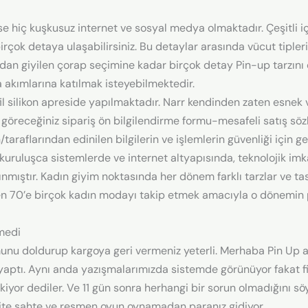
se hiç kuşkusuz internet ve sosyal medya olmaktadır. Çeşitli iç
çok detaya ulaşabilirsiniz. Bu detaylar arasında vücut tipler
ajdan giyilen çorap seçimine kadar birçok detay Pin-up tarzın
a akımlarına katılmak isteyebilmektedir.
il silikon apreside yapılmaktadır. Narr kendinden zaten esnek v
a göreceğiniz sipariş ön bilgilendirme formu-mesafeli satış sözl
taraflarından edinilen bilgilerin ve işlemlerin güvenliği için ge
 kuruluşca sistemlerde ve internet altyapısında, teknolojik imk
lınmıştır. Kadın giyim noktasında her dönem farklı tarzlar ve t
n 70’e birçok kadın modayı takip etmek amacıyla o dönemin po
medi
rmunu doldurup kargoya geri vermeniz yeterli. Merhaba Pin Up a
 yaptı. Aynı anda yazışmalarımızda sistemde görünüyor fakat 
iyor dediler. Ve 11 gün sonra herhangi bir sorun olmadığını söy
site sahte ve resmen oyun oynamadan paranız gidiyor.