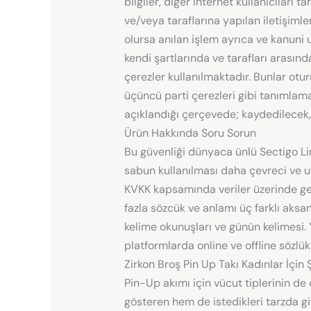
bilgiler, diğer internet kullanıcıları 
ve/veya taraflarına yapılan iletişimle
olursa anılan işlem ayrıca ve kanuni u
kendi şartlarında ve tarafları arasın
çerezler kullanılmaktadır. Bunlar oturum
üçüncü parti çerezleri gibi tanımlama 
açıklandığı çerçevede; kaydedilecek,
Ürün Hakkında Soru Sorun
Bu güvenliği dünyaca ünlü Sectigo Li
sabun kullanılması daha çevreci ve uy
KVKK kapsamında veriler üzerinde gerç
fazla sözcük ve anlamı üç farklı aksan
kelime okunuşları ve günün kelimesi. 
platformlarda online ve offline sözlük
Zirkon Broş Pin Up Takı Kadınlar İçin
Pin-Up akımı için vücut tiplerinin de
gösteren hem de istedikleri tarzda g