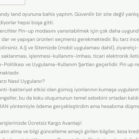
y land oyununa bahis yaptım. Güvenilir bir site değil yanlış b
yorlar hepsi boşa gitti.
ercihler Pin-up modasını yansıtabilmek için çok daha uygundur
dar ve yapışan ürünleri seçmeniz gerekmektedir. Bu tarz ince
rsiniz. A.Ş ve Sitemizde (mobil uygulaması dahil), ziyaretçi-üye
sı, saklanması, işlenmesi-kullanımı-imhası, ticari elektronik ile
alları-Politikası ve Uygulama-Kullanım Şartları geçerlidir. Pin 
nmaktadır.
rzı Nasıl Uygulanır?
 anti-bakteriyel etkisi olan gümüş iyonlarının kumaşa uygulanm
ngeller, bu da koku oluşumunun temel sebebini ortadan kaldırır
a IBAN yöntemiyle ödeme gerçekleştirdim ama hesabıma düşme
rişlerinizde Ücretsiz Kargo Avantajı!
tın alma ve bilgi güncelleme amaçlı girilen bilgiler, keza kredi 