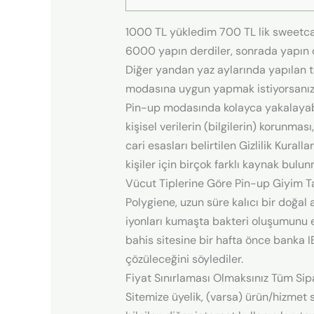
1000 TL yükledim 700 TL lik sweetcand
6000 yapın derdiler, sonrada yapın di
Diğer yandan yaz aylarında yapılan t
modasına uygun yapmak istiyorsanız 
Pin-up modasında kolayca yakalayabili
kişisel verilerin (bilgilerin) korunma
cari esasları belirtilen Gizlilik Kur
kişiler için birçok farklı kaynak bulu
Vücut Tiplerine Göre Pin-up Giyim Ta
Polygiene, uzun süre kalıcı bir doğal
iyonları kumaşta bakteri oluşumunu e
bahis sitesine bir hafta önce bank
çözüleceğini söylediler.
Fiyat Sınırlaması Olmaksınız Tüm Sipa
Sitemize üyelik, (varsa) ürün/hizmet sa