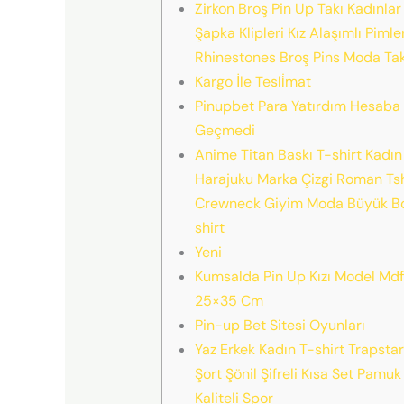
Zirkon Broş Pin Up Takı Kadınlar I
Şapka Klipleri Kız Alaşımlı Pimler
Rhinestones Broş Pins Moda Tak
Kargo İle Tesli̇mat
Pinupbet Para Yatırdım Hesaba
Geçmedi
Anime Titan Baskı T-shirt Kadın
Harajuku Marka Çizgi Roman Tsh
Crewneck Giyim Moda Büyük B
shirt
Yeni
Kumsalda Pin Up Kızı Model Mdf
25×35 Cm
Pin-up Bet Sitesi Oyunları
Yaz Erkek Kadın T-shirt Trapstar
Şort Şönil Şifreli Kısa Set Pamuk
Kaliteli Spor