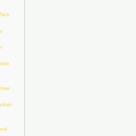
arzı
su
n
tiler
itesi
urkish
emli