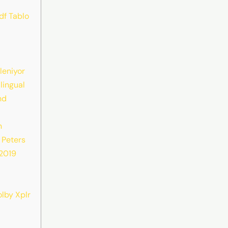
df Tablo
leniyor
lingual
nd
n
 Peters
 2019
olby Xplr