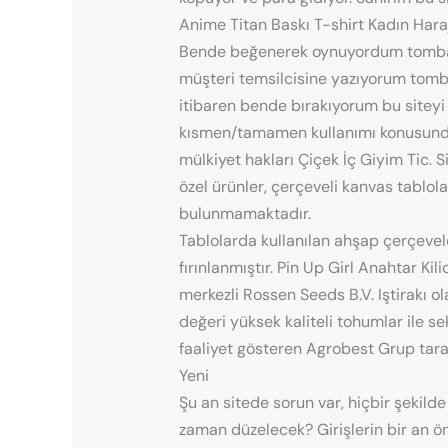
Anime Titan Baskı T-shirt Kadın Har
Bende beğenerek oynuyordum tombal
müşteri temsilcisine yazıyorum tom
itibaren bende bırakıyorum bu siteyi 
kısmen/tamamen kullanımı konusunda; 
mülkiyet hakları Çiçek İç Giyim Tic. 
özel ürünler, çerçeveli kanvas tablo
bulunmamaktadır.
Tablolarda kullanılan ahşap çerçevel
fırınlanmıştır. Pin Up Girl Anahtar K
merkezli Rossen Seeds B.V. Iştirakı o
değeri yüksek kaliteli tohumlar ile s
faaliyet gösteren Agrobest Grup tara
Yeni
Şu an sitede sorun var, hiçbir şekilde
zaman düzelecek? Girişlerin bir an ö