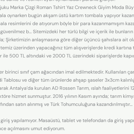
ajuku Marka Çizgi Roman Tshirt Yaz Crewneck Giyim Moda Büy
a oynarken bugün akşam üstü kartım tombala yapıyor kazand
bala resimlerini de atıyorum böyle bir para kazanmamışım 
güvenilmez b… Sitemizdeki her türlü bilgi ve içerik ile bunları
Şirketimizin anlaşmasına göre diğer üçüncü şahıslara ait olanl
Sitemiz üzerinden yapacağınız tüm alışverişlerde kredi kartına 
lar ile 500 TL altındaki ve 2000 TL üzerindeki siparişlerde ka
er birinci sınıf çam ağacından imal edilmektedir. Kullanılan 
ilidi Tablosu ve diğer tüm ürünlerde ahşap şaseler 3x3cm kalınl
larak Antalya’da kurulan AD Rossen Tarım, ıslah faaliyetlerin
ektöre hizmet sunmuştur. 2016 yılının Kasım ayında; tarım kimy
fından satın alınmış ve Türk Tohumculuğuna kazandırılmıştır…
 giriş yapılamıyor. Masaüstü, tablet ve telefondan da giriş yapı
nce açılmasını umut ediyorum.