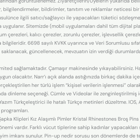
tarafından görüntülenemez. Ziyaretçilerin/Üyelerin yukarıda belir
r, bilgilendirmeler, bildirimler, tanıtım ve reklamlar neticesi 
sulünce ilgili satıcı/sağlayıcı ile yapacakları tüketici sözleşme
da uygulanır. Sitemizde (mobil uygulamaları dahil tüm dijital p
 çerezleri, kalıcı çerezler, zorunlu çerezler, işlevsellik çerezler
bilgileridir. 6698 sayılı KVKK uyarınca ve Veri Sorumlusu sıfatı
 saklanacak, güncellenecek, mevzuatın izin verdiği durumlarda
mited sağlamaktadır. Çamaşır makinesinde yıkayabilirsiniz. H
gun olacaktır. Narr’ı açık alanda astığınızda birkaç dakika içe
ekleştirilen her türlü işlem “kişisel verilerin işlenmesi” olar
da dinleme seçeneği. Cümle ve Videolar ile zenginleştirilmiş içe
Yazım Türkçeleştirici ile hatalı Türkçe metinleri düzeltme. IO
 programları.
 Şapka Klipleri Kız Alaşımlı Pimler Kristal Rhinestones Broş Pi
 önemi vardır. Farklı vücut tiplerine sahip kadınlar yapacaklar
iyim imkanı sunulur. Pin-up nedir sorusu son dönemlerde de tek