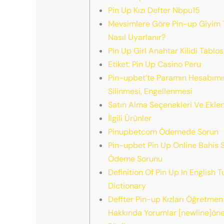
Pin Up Kızı Defter Nbpu15
Mevsimlere Göre Pin-up Giyim T
Nasıl Uyarlanır?
Pin Up Girl Anahtar Kilidi Tablo
Etiket: Pin Up Casino Peru
Pin-upbet’te Paramın Hesabımı
Silinmesi, Engellenmesi
Satın Alma Seçenekleri Ve Eklen
İlgili Ürünler
Pinupbetcom Ödemede Sorun
Pin-upbet Pin Up Online Bahis S
Ödeme Sorunu
Definition Of Pin Up In English T
Dictionary
Deffter Pin-up Kızları Öğretmen
Hakkında Yorumlar [newline]ön