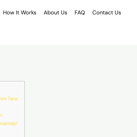
How It Works
About Us
FAQ
Contact Us
im Tarzı
m
Avantajı!