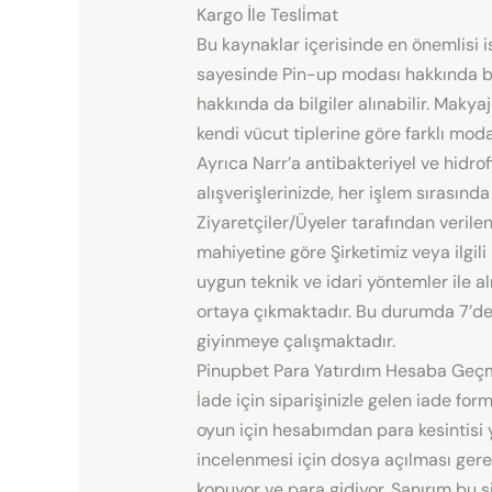
Kargo İle Tesli̇mat
Bu kaynaklar içerisinde en önemlisi i
sayesinde Pin-up modası hakkında bir
hakkında da bilgiler alınabilir. Maky
kendi vücut tiplerine göre farklı mod
Ayrıca Narr’a antibakteriyel ve hidrof
alışverişlerinizde, her işlem sırasınd
Ziyaretçiler/Üyeler tarafından verilen/
mahiyetine göre Şirketimiz veya ilgili
uygun teknik ve idari yöntemler ile a
ortaya çıkmaktadır. Bu durumda 7’de
giyinmeye çalışmaktadır.
Pinupbet Para Yatırdım Hesaba Geç
İade için siparişinizle gelen iade fo
oyun için hesabımdan para kesintisi
incelenmesi için dosya açılması gerek
kopuyor ve para gidiyor. Sanırım bu 