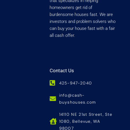
that specializes in helping
homeowners get rid of
burdensome houses fast. We are
investors and problem solvers who
can buy your house fast with a fair
all cash offer.
Contact Us
425-947-2040
info@cash-
buyshouses.com
14110 NE 21st Street, Ste
1080, Bellevue, WA
98007