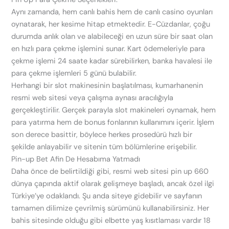
Aynı zamanda, hem canlı bahis hem de canlı casino oyunları
oynatarak, her kesime hitap etmektedir. E-Cüzdanlar, çoğu
durumda anlık olan ve alabileceği en uzun süre bir saat olan
en hızlı para çekme işlemini sunar. Kart ödemeleriyle para
çekme işlemi 24 saate kadar sürebilirken, banka havalesi ile
para çekme işlemleri 5 günü bulabilir.
Herhangi bir slot makinesinin başlatılması, kumarhanenin
resmi web sitesi veya çalışma aynası aracılığıyla
gerçekleştirilir. Gerçek parayla slot makineleri oynamak, hem
para yatırma hem de bonus fonlarının kullanımını içerir. İşlem
son derece basittir, böylece herkes prosedürü hızlı bir
şekilde anlayabilir ve sitenin tüm bölümlerine erişebilir.
Pin-up Bet Afin De Hesabıma Yatmadı
Daha önce de belirtildiği gibi, resmi web sitesi pin up 660
dünya çapında aktif olarak gelişmeye başladı, ancak özel ilgi
Türkiye’ye odaklandı. Şu anda siteye gidebilir ve sayfanın
tamamen dilimize çevrilmiş sürümünü kullanabilirsiniz. Her
bahis sitesinde olduğu gibi elbette yaş kısıtlaması vardır 18