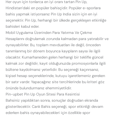
Her oyun için tonlarca en iyi oranı tartan Pin Up,
Hindistan’daki en popüler bahisçidir. Popüler e-sporlara
bahis yapmak istiyorsanız Pin Up India sizin için en iyi
seçenektir. Pin Up, herhangi bir ülkede gerçekleşen etkinliğe
bahisleri kabul eder.
Mobil Uygulama Üzerinden Para Yatırma Ve Çekme
Hesaplarını doğrulamak zorunda kalmadan para yatırabilir ve
oynayabilirler. Bu, toplam mevduatları ile değil, önceden
tanımlanmış bir dönem boyunca kayıpların sayısı ile ilgili
olacaktır. Kumarhaneden gelen herhangi bir teklifle güncel
kalmak zor değildir, kayıt olduğunuzda promosyonlarla ilgili
bültene kaydolmanız yeterlidir. Bu seçeneği kaçırırsanız,
kişisel hesap seçeneklerinde, kutuyu işaretlemeniz gereken
bir satır vardır. Yapacağınız site tercihlerinde bu kriteri göz
önünde bulundurmanız ehemmiyetlidir.
Pin-upbet Pin Up Oyun Sitesi Para Kesintisi
Bahsiniz yapıldıktan sonra, sonuçlar doğrudan ekranda
gösterilecektir. Canlı Bahis seçeneği, spor etkinliği devam
ederken bahis oynayabilecekleri için özellikle spor