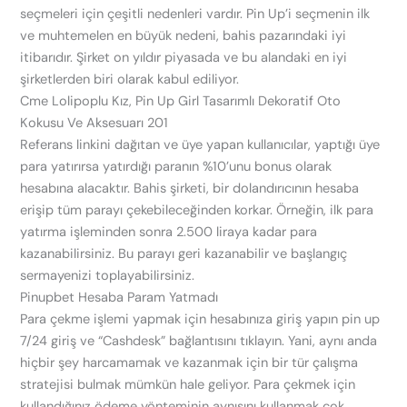
seçmeleri için çeşitli nedenleri vardır. Pin Up’i seçmenin ilk
ve muhtemelen en büyük nedeni, bahis pazarındaki iyi
itibarıdır. Şirket on yıldır piyasada ve bu alandaki en iyi
şirketlerden biri olarak kabul ediliyor.
Cme Lolipoplu Kız, Pin Up Girl Tasarımlı Dekoratif Oto
Kokusu Ve Aksesuarı 201
Referans linkini dağıtan ve üye yapan kullanıcılar, yaptığı üye
para yatırırsa yatırdığı paranın %10’unu bonus olarak
hesabına alacaktır. Bahis şirketi, bir dolandırıcının hesaba
erişip tüm parayı çekebileceğinden korkar. Örneğin, ilk para
yatırma işleminden sonra 2.500 liraya kadar para
kazanabilirsiniz. Bu parayı geri kazanabilir ve başlangıç
sermayenizi toplayabilirsiniz.
Pinupbet Hesaba Param Yatmadı
Para çekme işlemi yapmak için hesabınıza giriş yapın pin up
7/24 giriş ve “Cashdesk” bağlantısını tıklayın. Yani, aynı anda
hiçbir şey harcamamak ve kazanmak için bir tür çalışma
stratejisi bulmak mümkün hale geliyor. Para çekmek için
kullandığınız ödeme yönteminin aynısını kullanmak çok