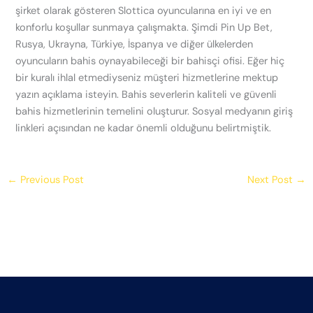
şirket olarak gösteren Slottica oyuncularına en iyi ve en
konforlu koşullar sunmaya çalışmakta. Şimdi Pin Up Bet,
Rusya, Ukrayna, Türkiye, İspanya ve diğer ülkelerden
oyuncuların bahis oynayabileceği bir bahisçi ofisi. Eğer hiç
bir kuralı ihlal etmediyseniz müşteri hizmetlerine mektup
yazın açıklama isteyin. Bahis severlerin kaliteli ve güvenli
bahis hizmetlerinin temelini oluşturur. Sosyal medyanın giriş
linkleri açısından ne kadar önemli olduğunu belirtmiştik.
←
Previous Post
Next Post
→