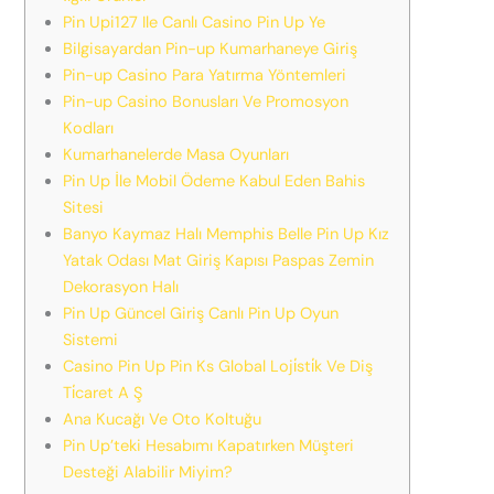
Pin Upi127 Ile Canlı Casino Pin Up Ye
Bilgisayardan Pin-up Kumarhaneye Giriş
Pin-up Casino Para Yatırma Yöntemleri
Pin-up Casino Bonusları Ve Promosyon
Kodları
Kumarhanelerde Masa Oyunları
Pin Up İle Mobil Ödeme Kabul Eden Bahis
Sitesi
Banyo Kaymaz Halı Memphis Belle Pin Up Kız
Yatak Odası Mat Giriş Kapısı Paspas Zemin
Dekorasyon Halı
Pin Up Güncel Giriş Canlı Pin Up Oyun
Sistemi
Casino Pin Up Pin Ks Global Loji̇sti̇k Ve Diş
Ti̇caret A Ş
Ana Kucağı Ve Oto Koltuğu
Pin Up’teki Hesabımı Kapatırken Müşteri
Desteği Alabilir Miyim?