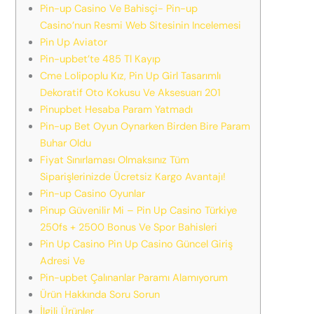
Pin-up Casino Ve Bahisçi- Pin-up
Casino’nun Resmi Web Sitesinin Incelemesi
Pin Up Aviator
Pin-upbet’te 485 Tl Kayıp
Cme Lolipoplu Kız, Pin Up Girl Tasarımlı
Dekoratif Oto Kokusu Ve Aksesuarı 201
Pinupbet Hesaba Param Yatmadı
Pin-up Bet Oyun Oynarken Birden Bire Param
Buhar Oldu
Fiyat Sınırlaması Olmaksınız Tüm
Siparişlerinizde Ücretsiz Kargo Avantajı!
Pin-up Casino Oyunlar
Pinup Güvenilir Mi – Pin Up Casino Türkiye
250fs + 2500 Bonus Ve Spor Bahisleri
Pin Up Casino Pin Up Casino Güncel Giriş
Adresi Ve
Pin-upbet Çalınanlar Paramı Alamıyorum
Ürün Hakkında Soru Sorun
İlgili Ürünler