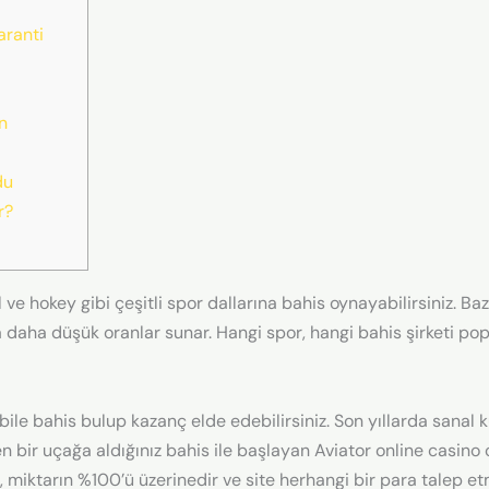
aranti
n
du
r?
bol ve hokey gibi çeşitli spor dallarına bahis oynayabilirsiniz. B
a daha düşük oranlar sunar. Hangi spor, hangi bahis şirketi pop
ile bahis bulup kazanç elde edebilirsiniz. Son yıllarda sanal 
 bir uçağa aldığınız bahis ile başlayan Aviator online casi
 miktarın %100’ü üzerinedir ve site herhangi bir para talep et