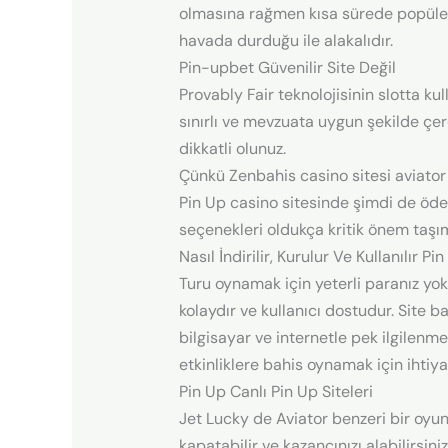
olmasına rağmen kısa sürede popüler
havada durduğu ile alakalıdır.
Pin-upbet Güvenilir Site Değil
Provably Fair teknolojisinin slotta ku
sınırlı ve mevzuata uygun şekilde çer
dikkatli olunuz.
Çünkü Zenbahis casino sitesi aviator 
Pin Up casino sitesinde şimdi de öde
seçenekleri oldukça kritik önem taşı
Nasıl İndirilir, Kurulur Ve Kullanılır
Turu oynamak için yeterli paranız yo
kolaydır ve kullanıcı dostudur. Site ba
bilgisayar ve internetle pek ilgilenme
etkinliklere bahis oynamak için ihtiy
Pin Up Canlı Pin Up Siteleri
Jet Lucky de Aviator benzeri bir oyun
kapatabilir ve kazancınızı alabilirsi