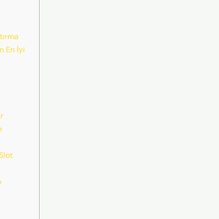
tırma
En İyi
r
e
Slot
p