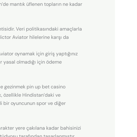
’de mantık üflenen topların ne kadar
tisidir. Veri politikasındaki amaçlarla
ctor Aviator hilelerine karşı da
viator oynamak için giriş yaptığınız
ar yasal olmadığı için ödeme
de gezinmek pin up bet casino
, özellikle Hindistan’daki ve
tli bir oyuncunun spor ve diğer
arakter yere çakılana kadar bahisinizi
stüdyosu tarafından tasarlanmıştır.