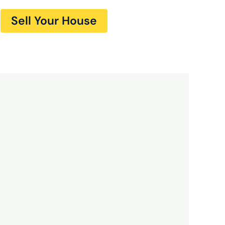
Sell Your House