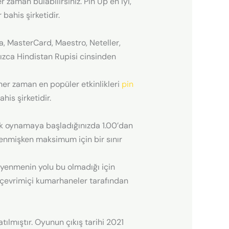
r zaman bulabilirsiniz. Pin Up en iyi,
 bahis şirketidir.
sa, MasterCard, Maestro, Neteller,
lnızca Hindistan Rupisi cinsinden
 her zaman en popüler etkinlikleri
pin
is şirketidir.
 İlk oynamaya başladığınızda 1.00’dan
enmişken maksimum için bir sınır
ı yenmenin yolu bu olmadığı için
 çevrimiçi kumarhaneler tarafından
ılmıştır. Oyunun çıkış tarihi 2021