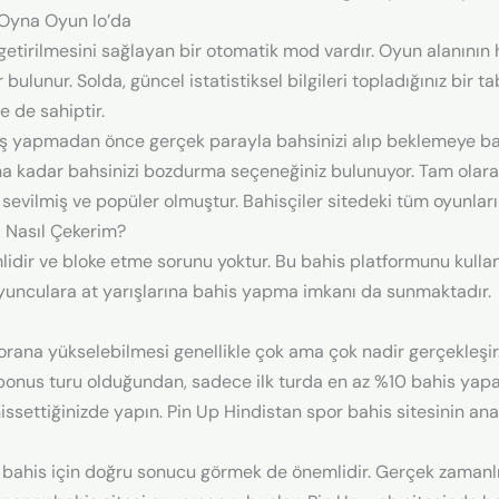
 Oyna Oyun Io’da
tirilmesini sağlayan bir otomatik mod vardır. Oyun alanının 
er bulunur. Solda, güncel istatistiksel bilgileri topladığınız bir
 de sahiptir.
ış yapmadan önce gerçek parayla bahsinizi alıp beklemeye başl
a kadar bahsinizi bozdurma seçeneğiniz bulunuyor. Tam olara
sevilmiş ve popüler olmuştur. Bahisçiler sitedeki tüm oyunları 
 Nasıl Çekerim?
imlidir ve bloke etme sorunu yoktur. Bu bahis platformunu kull
oyunculara at yarışlarına bahis yapma imkanı da sunmaktadır.
na yükselebilmesi genellikle çok ama çok nadir gerçekleşir. 
ir bonus turu olduğundan, sadece ilk turda en az %10 bahis yapa
ssettiğinizde yapın. Pin Up Hindistan spor bahis sitesinin ana 
ahis için doğru sonucu görmek de önemlidir. Gerçek zamanlı 