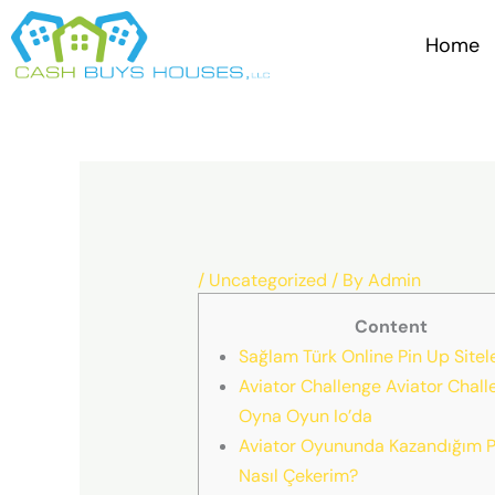
Skip
to
Home
content
/
Uncategorized
/ By
Admin
Content
Sağlam Türk Online Pin Up Sitele
Aviator Challenge Aviator Chall
Oyna Oyun Io’da
Aviator Oyununda Kazandığım P
Nasıl Çekerim?