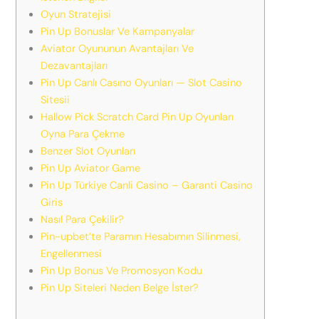
Oyun Stratejisi
Pin Up Bonuslar Ve Kampanyalar
Aviator Oyununun Avantajları Ve
Dezavantajları
Pin Up Canlı Casıno Oyunları — Slot Casino
Sitesii
Hallow Pick Scratch Card Pin Up Oyunları
Oyna Para Çekme
Benzer Slot Oyunları
Pin Up Aviator Game
Pin Up Türkiye Canli Casino – Garanti Casino
Giris
Nasıl Para Çekilir?
Pin-upbet’te Paramın Hesabımın Silinmesi,
Engellenmesi
Pin Up Bonus Ve Promosyon Kodu
Pin Up Siteleri Neden Belge İster?