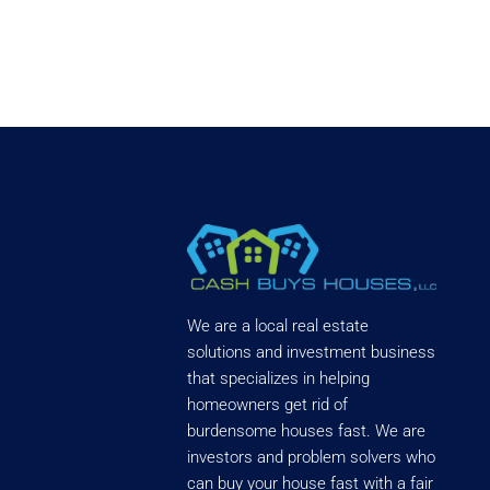
We are a local real estate
solutions and investment business
that specializes in helping
homeowners get rid of
burdensome houses fast. We are
investors and problem solvers who
can buy your house fast with a fair