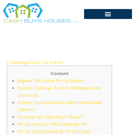
Skip
to
content
/
Uncategorized
/ By
Admin
Content
Sağlam Türk Online Pin Up Siteleri
Aviator Challenge Aviator Challenge Oyna
Oyun Io’da
Aviator Oyununda Kazandığım Parayı Nasıl
Çekerim?
Oynamak Için Nasıl Kayıt Olunur?
Pin Up Kayıt İçin Mobil Kullanılır Mı?
Pin Up Güncel Adres İle Pin Up Üyelik