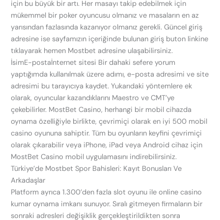
için bu büyük bir artı. Her masayı takip edebilmek için
mükemmel bir poker oyuncusu olmanız ve masaların en az
yarısından fazlasında kazanıyor olmanız gerekli. Güncel giriş
adresine ise sayfamızın içeriğinde bulunan giriş buton linkine
tıklayarak hemen Mostbet adresine ulaşabilirsiniz.
İsimE-postaİnternet sitesi Bir dahaki sefere yorum
yaptığımda kullanılmak üzere adımı, e-posta adresimi ve site
adresimi bu tarayıcıya kaydet. Yukarıdaki yöntemlere ek
olarak, oyuncular kazandıklarını Maestro ve CMT’ye
çekebilirler. MostBet Casino, herhangi bir mobil cihazda
oynama özelliğiyle birlikte, çevrimiçi olarak en iyi 500 mobil
casino oyununa sahiptir. Tüm bu oyunların keyfini çevrimiçi
olarak çıkarabilir veya iPhone, iPad veya Android cihaz için
MostBet Casino mobil uygulamasını indirebilirsiniz.
Türkiye’de Mostbet Spor Bahisleri: Kayıt Bonusları Ve
Arkadaşlar
Platform ayrıca 1.300’den fazla slot oyunu ile online casino
kumar oynama imkanı sunuyor. Sıralı gitmeyen firmaların bir
sonraki adresleri değişiklik gerçekleştirildikten sonra