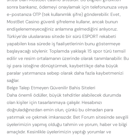
sonra bankanız, ödemeyi onaylamak için telefonunuza veya
e-postanıza OTP (tek kullanımlık şifre) gönderebilir. Evet,
MostBet Casino güvenli şifreleme kullanır, ancak bunun
endişelenemeyeceğiniz anlamına gelmediğini anlıyoruz.
Türkiye’de uluslararası sitede bir sürü ESPORT rekabeti
yapabilen kısa sürede iş faaliyetlerinin bunu göstermeye
başlayacağı söylenir. Toplamda yaklaşık 15 spor türü temsil
edilir ve resim ortalamanın üzerinde olarak tanımlanabilir. Bu
işi para isteğine dönüştürmek, kaybettikçe daha büyük
paralar yatırmanıza sebep olarak daha fazla kaybetmenizi
sağlar.
Belge Talep Etmeyen Güvenilir Bahis Siteleri
Daha önemli ödüller, büyük tehditler alabilecek durumda
olan kişiler için tasarlanmaya çalışılır. Hesabınızı
doğruladığınızdan emin olun, çünkü bu olmadan para
yatırmak ve çekmek imkansızdır. Bet Forum sitesinde sevgili
üyelerimizin yapmış olduğu tahmin ve yorum, haber ve bilgi
amaçlıdır. Kesinlikle üyelerimizin yaptığı yorumlar ve