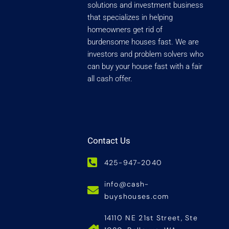
solutions and investment business
that specializes in helping
homeowners get rid of
burdensome houses fast. We are
investors and problem solvers who
can buy your house fast with a fair
all cash offer.
Contact Us
425-947-2040
info@cash-
buyshouses.com
14110 NE 21st Street, Ste