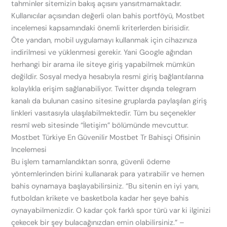
tahminler sitemizin bakış açısını yansıtmamaktadır.
Kullanıcılar açısından değerli olan bahis portföyü, Mostbet
incelemesi kapsamındaki önemli kriterlerden birisidir.
Öte yandan, mobil uygulamayı kullanmak için cihazınıza
indirilmesi ve yüklenmesi gerekir. Yani Google ağından
herhangi bir arama ile siteye giriş yapabilmek mümkün
değildir. Sosyal medya hesabıyla resmi giriş bağlantılarına
kolaylıkla erişim sağlanabiliyor. Twitter dışında telegram
kanalı da bulunan casino sitesine gruplarda paylaşılan giriş
linkleri vasıtasıyla ulaşılabilmektedir. Tüm bu seçenekler
resmî web sitesinde “İletişim” bölümünde mevcuttur.
Mostbet Türkiye En Güvenilir Mostbet Tr Bahisçi Ofisinin
Incelemesi
Bu işlem tamamlandıktan sonra, güvenli ödeme
yöntemlerinden birini kullanarak para yatırabilir ve hemen
bahis oynamaya başlayabilirsiniz. “Bu sitenin en iyi yanı,
futboldan krikete ve basketbola kadar her şeye bahis
oynayabilmenizdir. O kadar çok farklı spor türü var ki ilginizi
çekecek bir şey bulacağınızdan emin olabilirsiniz.” –