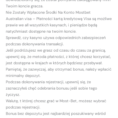
Twoim koncie gracza.
Nie Zostały Wpłacone Środki Na Konto Mostbet
Australian visa – Płatności kartą kredytową Visa są możliwe
prawie we all wszystkich kasynach, i pieniądze będą
natychmiast dostępne na twoim koncie.
Sprawdź, czy kasyno używa odpowiednich zabezpieczeń
podczas dokonywania transakcji.
Jeśli podróżujesz we grasz od czasu do czasu za granicą,
upewnij się, że metoda płatności, z której chcesz korzystać,
jest dostępna w krajach w których będziesz przebywał.
Pamiętaj, że zazwyczaj, aby otrzymać bonus, należy wpłacić
minimalny depozyt.
Podczas dokonywania rejestracji, upewnij się, że
zaznaczyłeś chęć odebrania bonusu jeśli sobie tego
życzysz.
Walutę, t której chcesz grać w Most-Bet, możesz wybrać
podczas rejestracji.
Bonus bez depozytu jest najbardziej poszukiwany wśród