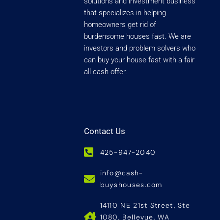
solutions and investment business
that specializes in helping
homeowners get rid of
burdensome houses fast. We are
investors and problem solvers who
can buy your house fast with a fair
all cash offer.
Contact Us
425-947-2040
info@cash-
buyshouses.com
14110 NE 21st Street, Ste
1080, Bellevue, WA