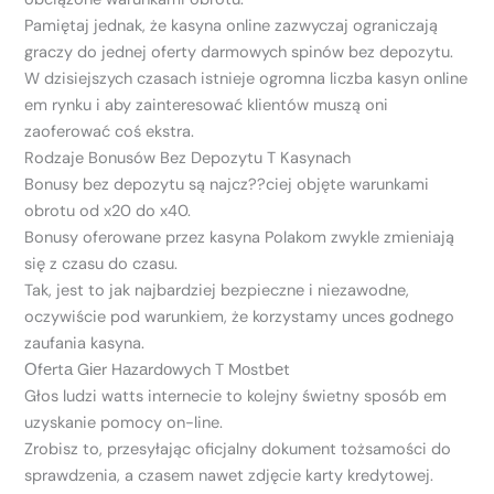
Pamiętaj jednak, że kasyna online zazwyczaj ograniczają
graczy do jednej oferty darmowych spinów bez depozytu.
W dzisiejszych czasach istnieje ogromna liczba kasyn online
em rynku i aby zainteresować klientów muszą oni
zaoferować coś ekstra.
Rodzaje Bonusów Bez Depozytu T Kasynach
Bonusy bez depozytu są najcz??ciej objęte warunkami
obrotu od x20 do x40.
Bonusy oferowane przez kasyna Polakom zwykle zmieniają
się z czasu do czasu.
Tak, jest to jak najbardziej bezpieczne i niezawodne,
oczywiście pod warunkiem, że korzystamy unces godnego
zaufania kasyna.
Оfеrtа Gіеr Hаzаrdоwуch T Mоstbеt
Głos ludzi watts internecie to kolejny świetny sposób em
uzyskanie pomocy on-line.
Zrobisz to, przesyłając oficjalny dokument tożsamości do
sprawdzenia, a czasem nawet zdjęcie karty kredytowej.