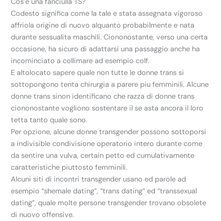
Cos’e una fanciulla TS?
Codesto significa come la tale e stata assegnata vigoroso
affriola origine di nuovo alquanto probabilmente e nata
durante sessualita maschili. Ciononostante, verso una certa
occasione, ha sicuro di adattarsi una passaggio anche ha
incominciato a collimare ad esempio colf.
E altolocato sapere quale non tutte le donne trans si
sottopongono tenta chirurgia a parere piu femminili. Alcune
donne trans sinon identificano che razza di donne trans
ciononostante vogliono sostentare il se asta ancora il loro
tetta tanto quale sono.
Per opzione, alcune donne transgender possono sottoporsi
a indivisible condivisione operatorio intero durante come
da sentire una vulva, certain petto ed cumulativamente
caratteristiche piuttosto femminili.
Alcuni siti di incontri transgender usano ed parole ad
esempio “shemale dating”, “trans dating” ed “transsexual
dating”, quale molte persone transgender trovano obsolete
di nuovo offensive.