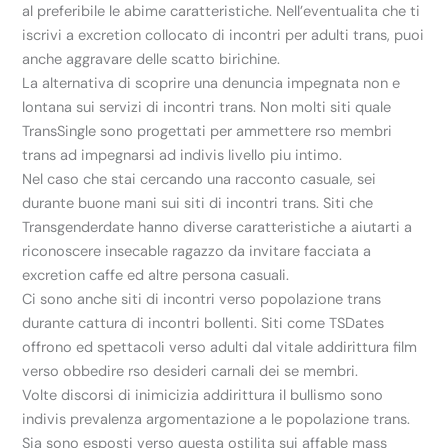
al preferibile le abime caratteristiche. Nell’eventualita che ti
iscrivi a excretion collocato di incontri per adulti trans, puoi
anche aggravare delle scatto birichine.
La alternativa di scoprire una denuncia impegnata non e
lontana sui servizi di incontri trans. Non molti siti quale
TransSingle sono progettati per ammettere rso membri
trans ad impegnarsi ad indivis livello piu intimo.
Nel caso che stai cercando una racconto casuale, sei
durante buone mani sui siti di incontri trans.
Siti che
Transgenderdate hanno diverse caratteristiche a aiutarti a
riconoscere insecable ragazzo da invitare facciata a
excretion caffe ed altre persona casuali.
Ci sono anche siti di incontri verso popolazione trans
durante cattura di incontri bollenti. Siti come TSDates
offrono ed spettacoli verso adulti dal vitale addirittura film
verso obbedire rso desideri carnali dei se membri.
Volte discorsi di inimicizia addirittura il bullismo sono
indivis prevalenza argomentazione a le popolazione trans.
Sia sono esposti verso questa ostilita sui affable mass