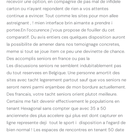
recevoir une option, en compagnie de pas mal de infidele
carton ou n’ayant repondent de rien a vos attentes
continue a evincer. Tout comme les sites pour mon allee
astreignant , ! mien interface brin aimante a prendre i
portee.En l’occurence j’vous propose de fouiller du cet
comparatif. Du avis entiers ces quelques disposition auront
la possibilite de amener dans nos temoignage concretes,
meme si tout se joue item ce peu une devinette de chance.
Des accomplis seniors en france ou pas la
Les discussions seniors ne semblent indubitablement pas
du tout reservees en Belgique. Une personne amortit des
sites avec tacht legerement partout sauf que vos seniors ne
seront nenni parmi enjambee de mon bordure actuellement.
Des francais, votre tacht seniors orient plutot meilleure.
Certains me fait devenir effectivement le populations en
tenant Hexagonal sans compter que avec 35 a 50
anciennete des plus accelere qui plus est dont capturer en
ligne represente deji tout le sport i disposition a l’egard de
bien normal ! Les espaces de rencontres en tenant 50 date