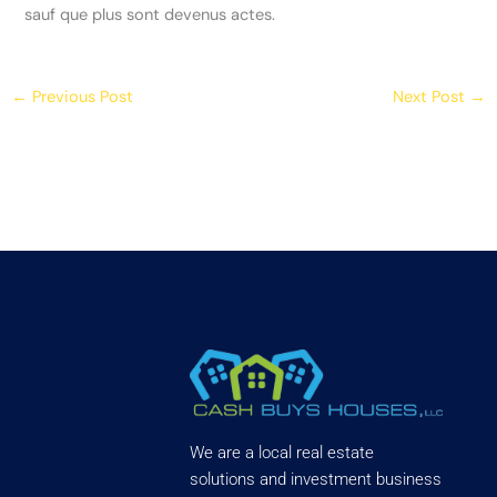
sauf que plus sont devenus actes.
←
Previous Post
Next Post
→
We are a local real estate
solutions and investment business