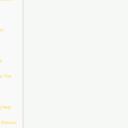
ri
ə
de The
q Nəşr
 Slotunu