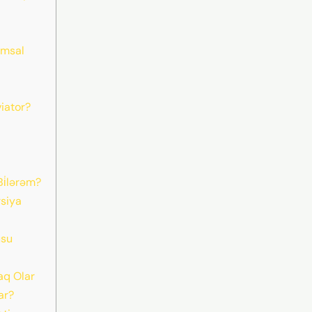
Əmsal
iator?
i̇lərəm?
rsiya
usu
aq Olar
ar?