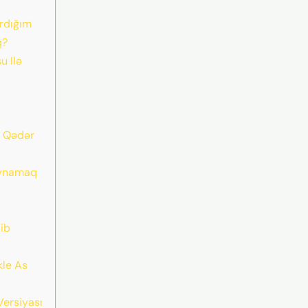
rdığım
q?
u Ilə
ə Qədər
Oynamaq
ib
le As
ersiyası