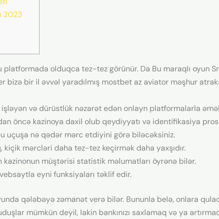
ti
ı 2023
 platformada olduqca tez-tez görünür. Da Bu maraqlı oyun S
der bizə bir il əvvəl yaradılmış mostbet az aviator məşhur atra
q işləyən və dürüstlük nəzarət edən onlayn platformalarla əmək
n öncə kazinoya daxil olub qeydiyyatı və identifikasiya pros
u uçuşa nə qədər mərc etdiyini görə biləcəksiniz.
, kiçik mərcləri daha tez-tez keçirmək daha yaxşıdır.
azinonun müştərisi statistik məlumatları öyrənə bilər.
bsaytla eyni funksiyaları təklif edir.
oyunda qələbəyə zəmanət verə bilər. Bununla belə, onlara qul
uduşlar mümkün deyil, lakin bankınızı saxlamaq və ya artır