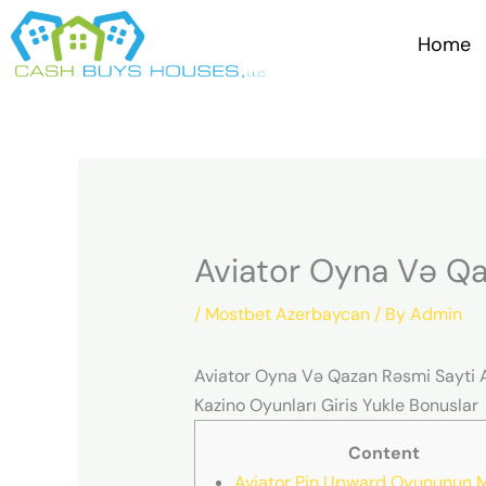
Skip
to
Home
content
Aviator Oyna Və Qa
/
Mostbet Azerbaycan
/ By
Admin
Aviator Oyna Və Qazan Rəsmi Sayti 
Kazino Oyunları Giris Yukle Bonuslar
Content
Aviator Pin Upward Oyununun 