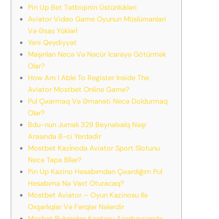
Pin Up Bet Tətbiqinin Üstünlükləri
Aviator Video Game Oyunun Müslümanlari
Və Əsas Yükləri̇
Yeni Qeydiyyat
Maşınları Necə Və Nəcür Icarəyə Götürmək
Olar?
How Am I Able To Register Inside The
Aviator Mostbet Online Game?
Pul Çıxarmaq Və Əmanəti Necə Doldurmaq
Olar?
Bdu-nun Jurnalı 329 Beynəlxalq Nəşr
Arasında 8-ci Yerdədir
Mostbet Kazi̇noda Aviator Sport Slotunu
Necə Tapa Bi̇lər?
Pin Up Kazino Hesabımdan Çıxardığım Pul
Hesabıma Nə Vaxt Oturacaq?
Mostbet Aviator – Oyun Kazinosu Ilə
Oxşarlıqlar Və Fərqlər Nələrdir
Mosbet Bukmeker Kontoru Azerbaycanda