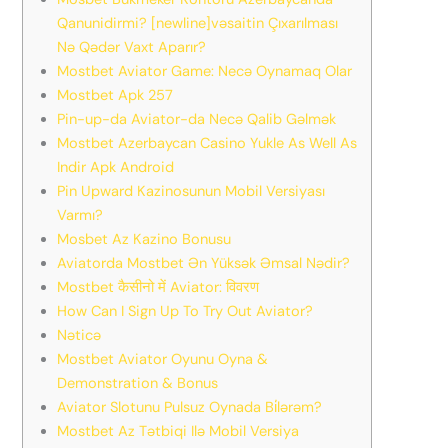
Qanunidirmi? [newline]vəsaitin Çıxarılması
Nə Qədər Vaxt Aparır?
Mostbet Aviator Game: Necə Oynamaq Olar
Mostbet Apk 257
Pin-up-da Aviator-da Necə Qalib Gəlmək
Mostbet Azerbaycan Casino Yukle As Well As
Indir Apk Android
Pin Upward Kazinosunun Mobil Versiyası
Varmı?
Mosbet Az Kazino Bonusu
Aviatorda Mostbet Ən Yüksək Əmsal Nədir?
Mostbet कैसीनो में Aviator: विवरण
How Can I Sign Up To Try Out Aviator?
Nəticə
Mostbet Aviator Oyunu Oyna &
Demonstration & Bonus
Aviator Slotunu Pulsuz Oynada Bi̇lərəm?
Mostbet Az Tətbiqi Ilə Mobil Versiya