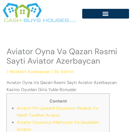
Skip
to
content
Aviator Oyna Və Qazan Rəsmi
Sayti Aviator Azerbaycan
/
Mostbet Azerbaycan
/ By
Admin
Aviator Oyna Və Qazan Rəsmi Sayti Aviator Azerbaycan
Kazino Oyunları Giris Yukle Bonuslar
Content
Aviator Pin Upward Oyununun Müsbət Və
Mənfi Tərəfləri Aviator
Aviator Oyununun Mahiyyəti Və Qaydaları
Aviator