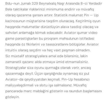
Bdu-nun Jurnalı 329 Beynəlxalq Nəşr Arasında 8-ci Yerdədir
Belə taktikalar risklərinizi minimuma endirir və müvafiq
olaraq qazanma şansını artırır. Statistik məlumat Pin — Up
kazinosunun müştərisinə təqdim olunacaq. Keçirilmiş oyun
haqqında məlumatlar dürüstlüyün əlavə təsdiqi olacaq və
səhvləri anlamağa kömək edəcəkdir. Aviator qumar video
game pərəstişkarları bu proqram məhsulunun istifadəsi
haqqında öz fikirlərini və təəssüratlarını bölüşürlər. Aviator
intuitiv olaraq seçdim və heç vaxt peşman olmadım.
Siz müxtəlif strategiyalara əməl edə bilərsiniz, lakin
zəmanətli qazanc əldə etməyə ümid etməməlisiniz.
Strategiyalar sizə oyunu qurmağa olanak verir, ancaq
qazanmağa deyil. Üçün qarşılığında oynamaq siz pul
Aviator-da qeydiyyatdan keçməli, Pin-Up hesabınızı
maliyyələşdirməli və slotu işə salmalısınız. Müvafiq
pəncərədə mərc məbləğini göstərin və raundun başlamasını
gözləyin.