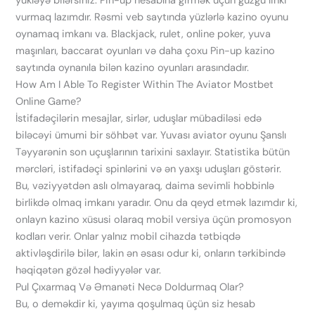
yükləyə bilərsiniz. Pin-up hesabına girmək üçün güzgü linki
vurmaq lazımdır. Rəsmi veb saytında yüzlərlə kazino oyunu
oynamaq imkanı va. Blackjack, rulet, online poker, yuva
maşınları, baccarat oyunları və daha çoxu Pin-up kazino
saytında oynanıla bilən kazino oyunları arasındadır.
How Am I Able To Register Within The Aviator Mostbet
Online Game?
İstifadəçilərin mesajlar, sirlər, uduşlar mübadiləsi edə
biləcəyi ümumi bir söhbət var. Yuvası aviator oyunu Şanslı
Təyyarənin son uçuşlarının tarixini saxlayır. Statistika bütün
mərcləri, istifadəçi spinlərini və ən yaxşı uduşları göstərir.
Bu, vəziyyətdən aslı olmayaraq, daima sevimli hobbinlə
birlikdə olmaq imkanı yaradır. Onu da qeyd etmək lazımdır ki,
onlayn kazino xüsusi olaraq mobil versiya üçün promosyon
kodları verir. Onlar yalnız mobil cihazda tətbiqdə
aktivləşdirilə bilər, lakin ən əsası odur ki, onların tərkibində
həqiqətən gözəl hədiyyələr var.
Pul Çıxarmaq Və Əmanəti Necə Doldurmaq Olar?
Bu, o deməkdir ki, yayıma qoşulmaq üçün siz hesab