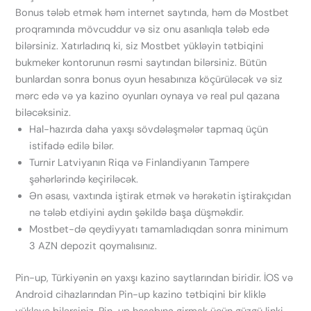
Bonus tələb etmək həm internet saytında, həm də Mostbet
proqramında mövcuddur və siz onu asanlıqla tələb edə
bilərsiniz. Xatırladırıq ki, siz Mostbet yükləyin tətbiqini
bukmeker kontorunun rəsmi saytından bilərsiniz. Bütün
bunlardan sonra bonus oyun hesabınıza köçürüləcək və siz
mərc edə və ya kazino oyunları oynaya və real pul qazana
biləcəksiniz.
Hal-hazırda daha yaxşı sövdələşmələr tapmaq üçün
istifadə edilə bilər.
Turnir Latviyanın Riqa və Finlandiyanın Tampere
şəhərlərində keçiriləcək.
Ən əsası, vaxtında iştirak etmək və hərəkətin iştirakçıdan
nə tələb etdiyini aydın şəkildə başa düşməkdir.
Mostbet-də qeydiyyatı tamamladıqdan sonra minimum
3 AZN depozit qoymalısınız.
Pin-up, Türkiyənin ən yaxşı kazino saytlarından biridir. İOS və
Android cihazlarından Pin-up kazino tətbiqini bir kliklə