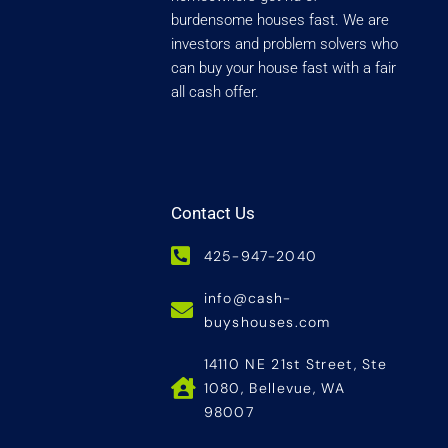
burdensome houses fast. We are
investors and problem solvers who
can buy your house fast with a fair
all cash offer.
Contact Us
425-947-2040
info@cash-
buyshouses.com
14110 NE 21st Street, Ste
1080, Bellevue, WA
98007