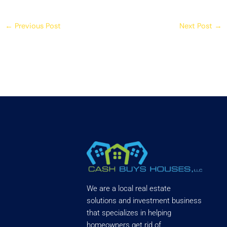
←
Previous Post
Next Post
→
We are a local real estate
solutions and investment business
that specializes in helping
homeowners get rid of