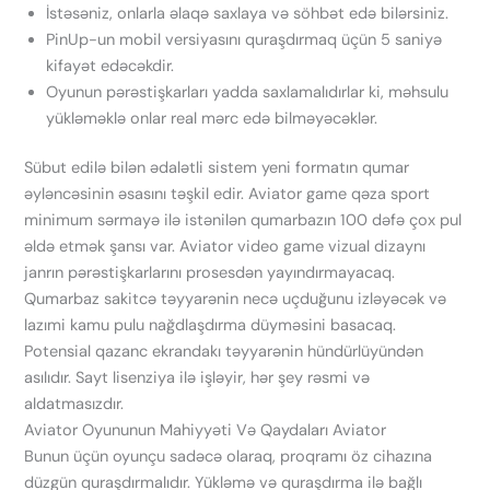
İstəsəniz, onlarla əlaqə saxlaya və söhbət edə bilərsiniz.
PinUp-un mobil versiyasını quraşdırmaq üçün 5 saniyə
kifayət edəcəkdir.
Oyunun pərəstişkarları yadda saxlamalıdırlar ki, məhsulu
yükləməklə onlar real mərc edə bilməyəcəklər.
Sübut edilə bilən ədalətli sistem yeni formatın qumar
əyləncəsinin əsasını təşkil edir. Aviator game qəza sport
minimum sərmayə ilə istənilən qumarbazın 100 dəfə çox pul
əldə etmək şansı var. Aviator video game vizual dizaynı
janrın pərəstişkarlarını prosesdən yayındırmayacaq.
Qumarbaz sakitcə təyyarənin necə uçduğunu izləyəcək və
lazımi kamu pulu nağdlaşdırma düyməsini basacaq.
Potensial qazanc ekrandakı təyyarənin hündürlüyündən
asılıdır. Sayt lisenziya ilə işləyir, hər şey rəsmi və
aldatmasızdır.
Aviator Oyununun Mahiyyəti Və Qaydaları Aviator
Bunun üçün oyunçu sadəcə olaraq, proqramı öz cihazına
düzgün quraşdırmalıdır. Yükləmə və quraşdırma ilə bağlı