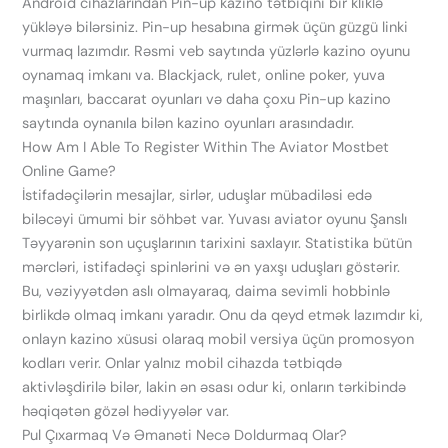
Android cihazlarından Pin-up kazino tətbiqini bir kliklə
yükləyə bilərsiniz. Pin-up hesabına girmək üçün güzgü linki
vurmaq lazımdır. Rəsmi veb saytında yüzlərlə kazino oyunu
oynamaq imkanı va. Blackjack, rulet, online poker, yuva
maşınları, baccarat oyunları və daha çoxu Pin-up kazino
saytında oynanıla bilən kazino oyunları arasındadır.
How Am I Able To Register Within The Aviator Mostbet
Online Game?
İstifadəçilərin mesajlar, sirlər, uduşlar mübadiləsi edə
biləcəyi ümumi bir söhbət var. Yuvası aviator oyunu Şanslı
Təyyarənin son uçuşlarının tarixini saxlayır. Statistika bütün
mərcləri, istifadəçi spinlərini və ən yaxşı uduşları göstərir.
Bu, vəziyyətdən aslı olmayaraq, daima sevimli hobbinlə
birlikdə olmaq imkanı yaradır. Onu da qeyd etmək lazımdır ki,
onlayn kazino xüsusi olaraq mobil versiya üçün promosyon
kodları verir. Onlar yalnız mobil cihazda tətbiqdə
aktivləşdirilə bilər, lakin ən əsası odur ki, onların tərkibində
həqiqətən gözəl hədiyyələr var.
Pul Çıxarmaq Və Əmanəti Necə Doldurmaq Olar?