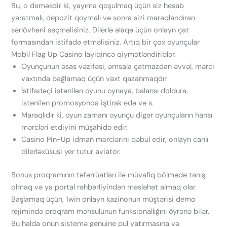
Bu, o deməkdir ki, yayıma qoşulmaq üçün siz hesab
yaratmalı, depozit qoymalı və sonra sizi maraqlandıran
sərlövhəni seçməlisiniz. Dilerlə əlaqə üçün onlayn çat
formasından istifadə etməlisiniz. Artıq bir çox oyunçular
Mobil Flag Up Casino layiqincə qiymətləndiriblər.
Oyunçunun əsas vəzifəsi, əmsala çatmazdan əvvəl, mərci
vaxtında bağlamaq üçün vaxt qazanmaqdır.
İstifadəçi istənilən oyunu oynaya, balansı doldura,
istənilən promosyonda iştirak edə və s.
Maraqlıdır ki, oyun zamanı oyunçu digər oyunçuların hansı
mərcləri etdiyini müşahidə edir.
Casino Pin-Up idman mərclərini qəbul edir, onlayn canlı
dilerləxüsusi yer tutur aviator.
Bonus proqramının təfərrüatları ilə müvafiq bölmədə tanış
olmaq və ya portal rəhbərliyindən məsləhət almaq olar.
Başlamaq üçün, 1win onlayn kazinonun müştərisi demo
rejimində proqram məhsulunun funksionallığını öyrənə bilər.
Bu halda onun sistemə genuine pul yatırmasına və