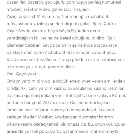
qazanırlar. Bazarda çox uğurlu görünüşün parlaq nümunəsi
mosbet aviator video game slot maşınıdır.
Yazıçı publisist Məhəmməd Nərimanoğlu məhəbbət
mövzusunda yazılmış şeirləri diqqəti çəkdi. Şairə Xatirə
Yaşar Sevda xanımla birgə böyüdüyündən onun
yaradıcılığının ilk illərinə də bələd olduğunu bildirdi. Şair
Ələmdar Cabbarlı Sevda xanımın şeirlərində atayaanaya
qardaşa olan dərin məhəbbət hisslərindən söhbət açdı.
Kitabxanın vəzifəsi We və II qrup gözdən əlillərə kitabxana –
informasiya xidməti göstərməkdir.
Yeni Qeydiyyat
Onlayn yardım pin-up-a böyük əhəmiyyət verən amillərdən
biridir. Axı, canlı yardım kazino oyunçularına kazino rəsmiləri
ilə əlaqə qurmaq imkanı verir. Bahsgel Casino Onlayn Kömək
həftənin hər günü 24/7 aktivdir. Casino istifadəçiləri
istənilən vaxt müştəri dəstəyi nümayəndələri ilə əlaqə
saxlaya bilərlər. Mosbet Azerbaycan bukmeker kontoru
ölkədə rəsmi olaraq təmsil olunmasa da, bu, onun oyunçular
arasında yüksək populyarlıq qazanmasına mane olmayıb.