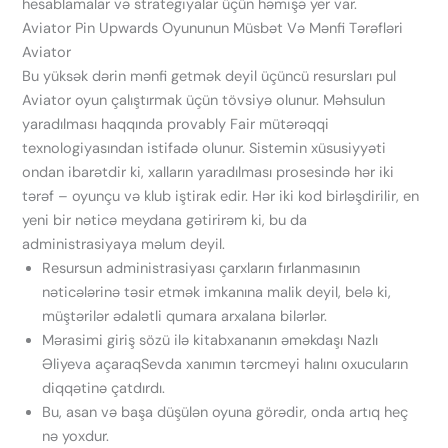
hesablamalar və strategiyalar üçün həmişə yer var.
Aviator Pin Upwards Oyununun Müsbət Və Mənfi Tərəfləri
Aviator
Bu yüksək dərin mənfi getmək deyil üçüncü resursları pul
Aviator oyun çalıştırmak üçün tövsiyə olunur. Məhsulun
yaradılması haqqında provably Fair mütərəqqi
texnologiyasından istifadə olunur. Sistemin xüsusiyyəti
ondan ibarətdir ki, xalların yaradılması prosesində hər iki
tərəf – oyunçu və klub iştirak edir. Hər iki kod birləşdirilir, en
yeni bir nəticə meydana gətirirəm ki, bu da
administrasiyaya məlum deyil.
Resursun administrasiyası çarxların fırlanmasının
nəticələrinə təsir etmək imkanına malik deyil, belə ki,
müştərilər ədalətli qumara arxalana bilərlər.
Mərasimi giriş sözü ilə kitabxananın əməkdaşı Nazlı
Əliyeva açaraqSevda xanımın tərcmeyi halını oxucuların
diqqətinə çatdırdı.
Bu, asan və başa düşülən oyuna görədir, onda artıq heç
nə yoxdur.