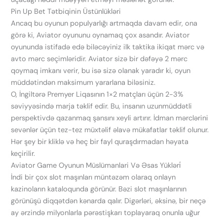
Pin Up Bet Tətbiqinin Üstünlükləri
Ancaq bu oyunun populyarlığı artmaqda davam edir, ona
görə ki, Aviator oyununu oynamaq çox asandır. Aviator
oyununda istifadə edə biləcəyiniz ilk taktika ikiqat mərc və
avto mərc seçimləridir. Aviator sizə bir dəfəyə 2 mərc
qoymaq imkanı verir, bu isə sizə olanak yaradır ki, oyun
müddətindən maksimum yararlana biləsiniz.
O, İngiltərə Premyer Liqasının 1×2 matçları üçün 2-3%
səviyyəsində marja təklif edir. Bu, insanın uzunmüddətli
perspektivdə qazanmaq şansını xeyli artırır. İdman mərclərini
sevənlər üçün tez-tez müxtəlif əlavə mükafatlar təklif olunur.
Hər şey bir kliklə və heç bir fayl quraşdırmadan həyata
keçirilir.
Aviator Game Oyunun Müslümanlari Və Əsas Yükləri̇
İndi bir çox slot maşınları müntəzəm olaraq onlayn
kazinoların kataloqunda görünür. Bəzi slot maşınlarının
görünüşü diqqətdən kənarda qalır. Digərləri, əksinə, bir neçə
ay ərzində milyonlarla pərəstişkarı toplayaraq onunla uğur