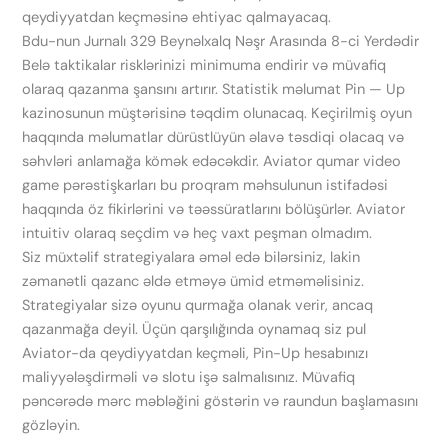
qeydiyyatdan keçməsinə ehtiyac qalmayacaq.
Bdu-nun Jurnalı 329 Beynəlxalq Nəşr Arasında 8-ci Yerdədir
Belə taktikalar risklərinizi minimuma endirir və müvafiq
olaraq qazanma şansını artırır. Statistik məlumat Pin — Up
kazinosunun müştərisinə təqdim olunacaq. Keçirilmiş oyun
haqqında məlumatlar dürüstlüyün əlavə təsdiqi olacaq və
səhvləri anlamağa kömək edəcəkdir. Aviator qumar video
game pərəstişkarları bu proqram məhsulunun istifadəsi
haqqında öz fikirlərini və təəssüratlarını bölüşürlər. Aviator
intuitiv olaraq seçdim və heç vaxt peşman olmadım.
Siz müxtəlif strategiyalara əməl edə bilərsiniz, lakin
zəmanətli qazanc əldə etməyə ümid etməməlisiniz.
Strategiyalar sizə oyunu qurmağa olanak verir, ancaq
qazanmağa deyil. Üçün qarşılığında oynamaq siz pul
Aviator-da qeydiyyatdan keçməli, Pin-Up hesabınızı
maliyyələşdirməli və slotu işə salmalısınız. Müvafiq
pəncərədə mərc məbləğini göstərin və raundun başlamasını
gözləyin.