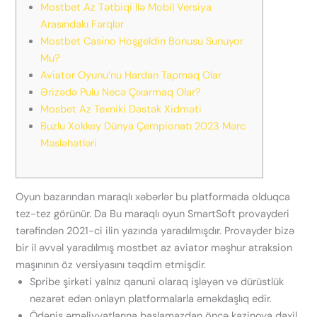
Mostbet Az Tətbiqi Ilə Mobil Versiya
Arasındakı Fərqlər
Mostbet Casino Hoşgeldin Bonusu Sunuyor
Mu?
Aviator Oyunu’nu Hardan Tapmaq Olar
Ərizədə Pulu Necə Çıxarmaq Olar?
Mosbet Az Texniki Dəstək Xidməti
Buzlu Xokkey Dünya Çempionatı 2023 Mərc
Məsləhətləri
Oyun bazarından maraqlı xəbərlər bu platformada olduqca
tez-tez görünür. Da Bu maraqlı oyun SmartSoft provayderi
tərəfindən 2021-ci ilin yazında yaradılmışdır. Provayder bizə
bir il əvvəl yaradılmış mostbet az aviator məşhur atraksion
maşınının öz versiyasını təqdim etmişdir.
Spribe şirkəti yalnız qanuni olaraq işləyən və dürüstlük
nəzarət edən onlayn platformalarla əməkdaşlıq edir.
Ödəniş əməliyyatlarına başlamazdan öncə kazinoya daxil