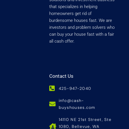
that specializes in helping
homeowners get rid of
burdensome houses fast. We are
investors and problem solvers who
can buy your house fast with a fair
all cash offer.
Contact Us
425-947-2040
info@cash-
buyshouses.com
14110 NE 21st Street, Ste
1080, Bellevue, WA