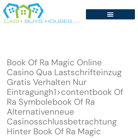
Skip
to
content
Book Of Ra Magic Online
Casino Qua Lastschrifteinzug
Gratis Verhalten Nur
Eintragungh1>contentbook Of
Ra Symbolebook Of Ra
Alternativenneue
Casinosschlussbetrachtung
Hinter Book Of Ra Magic