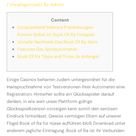
/
Uncategorized
/ By
Admin
Content
Entsprechend Mehrere Freidrehungen
Konnte Selbst Im Book Of Ra Freispiel
Vorteile Nachteile Des Book Of Ra Slots
Features Des Spielautomaten:
Book Of Ra Tipps and Tricks Je Anfänger
Einige Casinos beharren zudem untergeordnet für die
Inanspruchnahme von Testversionen ihrer Automaten eine
Registration. Hinterher sollte ein Glücksspieler darauf
denken, in wie weit unser Plattform gültige
Glücksspiellizenzen vorzeigen kann somit den seriösen
Eindruck hinterlässt. Gewiss vermögen Eltern auf unserer
Flügel Book of Ra für nüsse aufführen bloß Download unter
anderem jegliche Eintragung.
Book of Ra ist ihr Verbunden