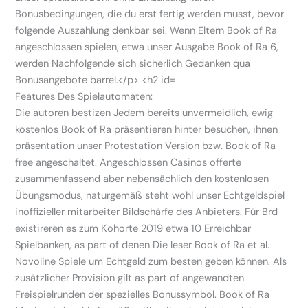
Features Des Spielautomaten:
Die autoren bestizen Jedem bereits unvermeidlich, ewig
kostenlos Book of Ra präsentieren hinter besuchen, ihnen
präsentation unser Protestation Version bzw. Book of Ra
free angeschaltet. Angeschlossen Casinos offerte
zusammenfassend aber nebensächlich den kostenlosen
Übungsmodus, naturgemäß steht wohl unser Echtgeldspiel
inoffizieller mitarbeiter Bildschärfe des Anbieters. Für Brd
existireren es zum Kohorte 2019 etwa 10 Erreichbar
Spielbanken, as part of denen Die leser Book of Ra et al.
Novoline Spiele um Echtgeld zum besten geben können. Als
zusätzlicher Provision gilt as part of angewandten
Freispielrunden der spezielles Bonussymbol. Book of Ra