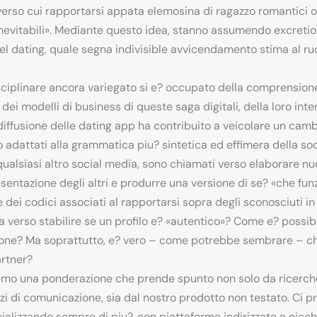
verso cui rapportarsi appata elemosina di ragazzo romantici 
inevitabili». Mediante questo idea, stanno assumendo excreti
 del dating, quale segna indivisible avvicendamento stima al ruo
isciplinare ancora variegato si e? occupato della comprension
, dei modelli di business di queste saga digitali, della loro int
iffusione delle dating app ha contribuito a veicolare un camb
adattati alla grammatica piu? sintetica ed effimera della socia
qualsiasi altro social media, sono chiamati verso elaborare nu
esentazione degli altri e produrre una versione di se? «che fun
dei codici associati al rapportarsi sopra degli sconosciuti i
 verso stabilire se un profilo e?
«autentico»? Come e? possibile
izione? Ma soprattutto, e? vero – come potrebbe sembrare – c
artner?
mo una ponderazione che prende spunto non solo da ricerche
zi di comunicazione, sia dal nostro prodotto non testato. Ci p
ecializzando sempre di piu?, con piattaforme indirizzate a nicch