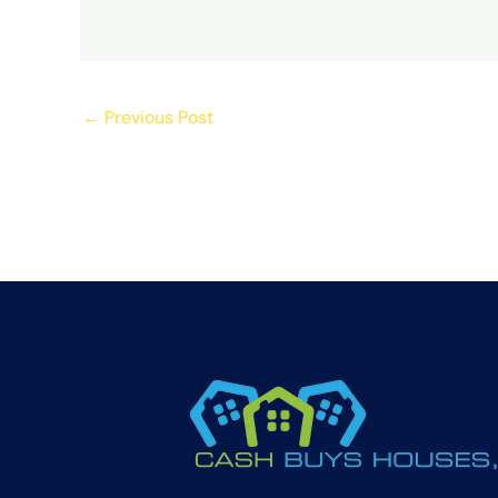
←
Previous Post