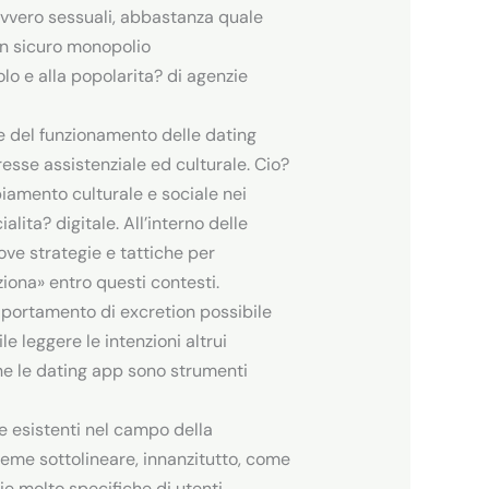
ovvero sessuali, abbastanza quale
on sicuro monopolio
lo e alla popolarita? di agenzie
e del funzionamento delle dating
eresse assistenziale ed culturale. Cio?
iamento culturale e sociale nei
lita? digitale. All’interno delle
ove strategie e tattiche per
ziona» entro questi contesti.
n portamento di excretion possibile
 leggere le intenzioni altrui
he le dating app sono strumenti
 esistenti nel campo della
reme sottolineare, innanzitutto, come
ie molto specifiche di utenti,