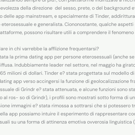
pevolezza della direzione
del sesso, prete, o del background et
delle app mainstream, e specialmente di Tinder, addirittura 
o eterosessuale e generalista. Ciononostante, qualche aspetti 
 piattaforme, possono risultare utili a comprendere il fenomeno 
are in chi varrebbe la afflizione frequentarsi?
ata la prima dating app per persone eterosessuali (anche se i
iffusa. Indubbiamente leader nel settore, nel maggio ha girato
 65 milioni di dollari. Tinder e? stata progettata sul modello di
 dating app verso accingersi la funzione di geolocalizzazione 
suale di Grindr e? stata attenuata, e alcune funzioni sono state
o al ros- so di Grindr), i profili sono mostrati sotto forma di u
ione immagini e? stata rimossa a sottrarsi che si potessero tr
della app possiamo intuire il esperimento di rappresentare cod
essuali su una forma di attinenza emotiva ovverosia linguistica 