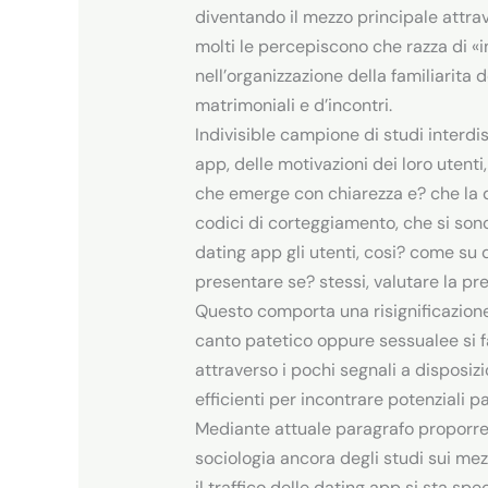
diventando il mezzo principale attra
molti le percepiscono che razza di «
nell’organizzazione della familiarita
matrimoniali e d’incontri.
Indivisible campione di studi interd
app, delle motivazioni dei loro utenti
che emerge con chiarezza e? che la d
codici di corteggiamento, che si sono 
dating app gli utenti, cosi? come su 
presentare se? stessi, valutare la pr
Questo comporta una risignificazione 
canto patetico oppure sessualee si fa
attraverso i pochi segnali a dispos
efficienti per incontrare potenziali p
Mediante attuale paragrafo proporre
sociologia ancora degli studi sui mez
il traffico delle dating app si sta sp