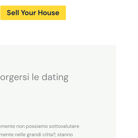
Sell Your House
orgersi le dating
ersamente non possiamo sottovalutare
almente nelle grandi citta?, stanno