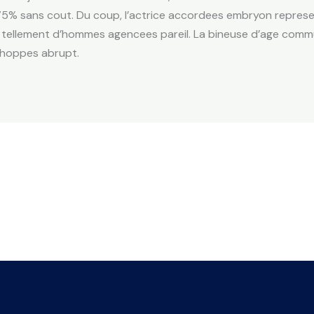
n 75% sans cout. Du coup, l’actrice accordees embryon repres
tout tellement d’hommes agencees pareil. La bineuse d’age co
choppes abrupt.