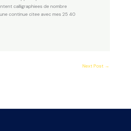
entent calligraphiees de nombre
mmune continue citee avec mes 25 40
Next Post
→