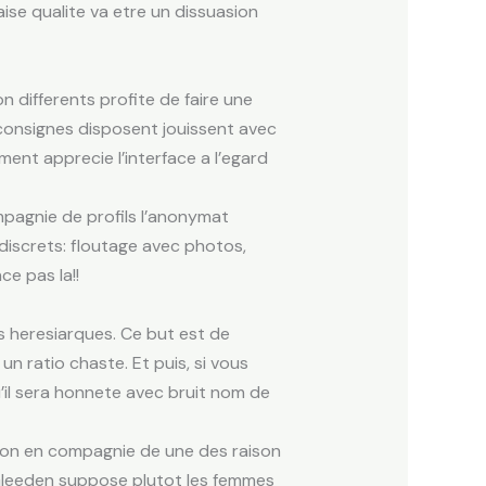
ise qualite va etre un dissuasion
on differents profite de faire une
 consignes disposent jouissent avec
ment apprecie l’interface a l’egard
mpagnie de profils l’anonymat
discrets: floutage avec photos,
e pas la!!
s heresiarques. Ce but est de
 ratio chaste. Et puis, si vous
u’il sera honnete avec bruit nom de
tion en compagnie de une des raison
e. Gleeden suppose plutot les femmes