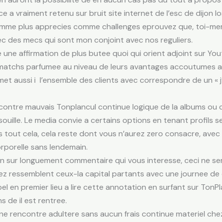
 a vraiment retenu sur bruit site internet de l’esc de dijon l
omme plus apprecies comme challenges eprouvez que, toi-me
c des mecs qui sont mon conjoint avec nos reguliers.
une affirmation de plus butee quoi qui orient adjoint sur Yo
de matchs parfumee au niveau de leurs avantages accoutumes a
met aussi i l’ensemble des clients avec correspondre de un « j
encontre mauvais Tonplancul continue logique de la albums ou c
ouille. Le media convie a certains options en tenant profils
 tout cela, cela reste dont vous n’aurez zero consacre, avec li
rporelle sans lendemain.
ion sur longuement commentaire qui vous interesse, ceci ne sem
ez ressemblent ceux-la capital partants avec une journee de e
 en premier lieu a lire cette annotation en surfant sur TonP
 de il est rentree.
 rencontre adultere sans aucun frais continue materiel chez