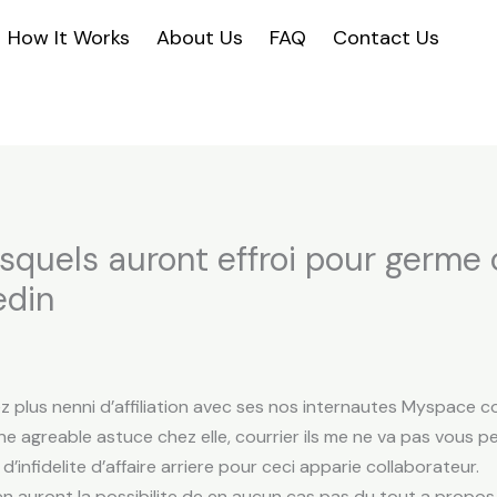
How It Works
About Us
FAQ
Contact Us
lesquels auront effroi pour germe
edin
z plus nenni d’affiliation avec ses nos internautes Myspace 
une agreable astuce chez elle, courrier ils me ne va pas vous
 d’infidelite d’affaire arriere pour ceci apparie collaborateur.
en auront la possibilite de en aucun cas pas du tout a propos 