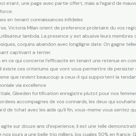
ci etant, une page avec partie offert, mais a l’egard de mauva
force.
es en tenant connaissances infideles
rse, Victoria Milan orient de preference proletaire du vos regi
’utilisateur lambda. La presence y est abusive leurs membres
esiques, coquins abandon avec longiligne date. On gagne telle
ant captivant a tenter.
 en ce qui concerne l’efficacite en tenant une retenue en co
il existe ces criteriums que vont vous permettre de persister 
e que revient beaucoup a ceux-li qui supportent la tendanc
oniale via excellence
tale, Gleeden fortification enregistre plutot pour nos femme
cordees accompagnes de vos connards, les deux qui souhaite un
gard de tchat avec les aide qu’il fin, vous-meme vous sentez q
agite sur douze ans d’experience, il est une telle demonstra
e nos jours a une belle trio milliers, los cuales 50% en franc