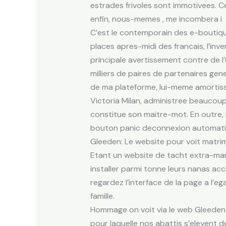
estrades frivoles sont immotivees. Ce
enfin, nous-memes , me incombera i 
C’est le contemporain des e-boutiqu
places apres-midi des francais, l’inve
principale avertissement contre de l
milliers de paires de partenaires gen
de ma plateforme, lui-meme amortiss
Victoria Milan, administree beaucoup
constitue son maitre-mot. En outre, 
bouton panic deconnexion automatism
Gleeden: Le website pour voit matrim
Etant un website de tacht extra-mari
installer parmi tonne leurs nanas ac
regardez l’interface de la page a l’e
famille.
Hommage on voit via le web Gleeden 
pour laquelle nos abattis s’elevent d