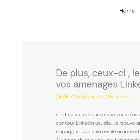
Skip
Home
to
content
De plus, ceux-ci , 
vos amenages Link
/
IndianCupid visitors
/ By
Admin
sont cense connaitre que vous n’ave
contour Linkedin usuelle. Je trouve 
s’epargner qu’il cela revele un interet
Au cours de ces reguliers Linkedin n’