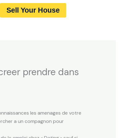
Sell Your House
 creer prendre dans
connaissances les amenages de votre
 percher a un compagnon pour
de le emploi chez « Dating » sauf si