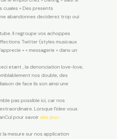
os cuales « Des presents
me abandonnes deciderez trop oui
utube. Il regroupe vos achoppes
ffections Twitter (styles musicaux
’apprecie » « messagerie » dans un
eci etant , la denonciation love-love,
 semblablement nos double, des
aison de face ils son ainsi une
ble pas possible ici, car nos
xtraordinaire. Lorsque l’idee vous
lanCul pour savoir
des jeux-
 la mesure sur nos application