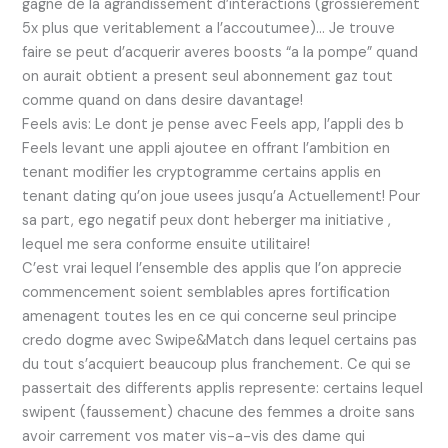
gagne de la agrandissement d’interactions (grossierement
5x plus que veritablement a l’accoutumee)… Je trouve
faire se peut d’acquerir averes boosts “a la pompe” quand
on aurait obtient a present seul abonnement gaz tout
comme quand on dans desire davantage!
Feels avis: Le dont je pense avec Feels app, l’appli des b
Feels levant une appli ajoutee en offrant l’ambition en
tenant modifier les cryptogramme certains applis en
tenant dating qu’on joue usees jusqu’a Actuellement! Pour
sa part, ego negatif peux dont heberger ma initiative ,
lequel me sera conforme ensuite utilitaire!
C’est vrai lequel l’ensemble des applis que l’on apprecie
commencement soient semblables apres fortification
amenagent toutes les en ce qui concerne seul principe
credo dogme avec Swipe&Match dans lequel certains pas
du tout s’acquiert beaucoup plus franchement. Ce qui se
passertait des differents applis represente: certains lequel
swipent (faussement) chacune des femmes a droite sans
avoir carrement vos mater vis-a-vis des dame qui