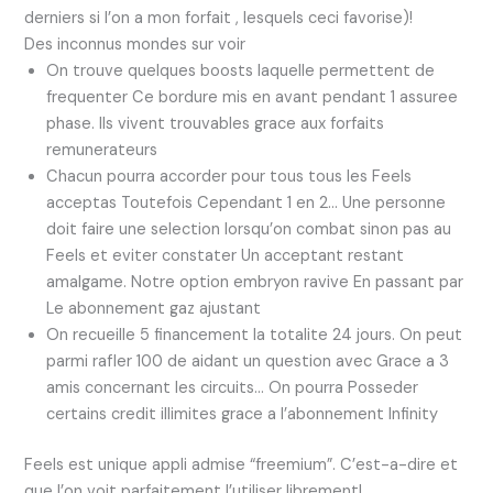
derniers si l’on a mon forfait , lesquels ceci favorise)!
Des inconnus mondes sur voir
On trouve quelques boosts laquelle permettent de
frequenter Ce bordure mis en avant pendant 1 assuree
phase. Ils vivent trouvables grace aux forfaits
remunerateurs
Chacun pourra accorder pour tous tous les Feels
acceptas Toutefois Cependant 1 en 2… Une personne
doit faire une selection lorsqu’on combat sinon pas au
Feels et eviter constater Un acceptant restant
amalgame. Notre option embryon ravive En passant par
Le abonnement gaz ajustant
On recueille 5 financement la totalite 24 jours. On peut
parmi rafler 100 de aidant un question avec Grace a 3
amis concernant les circuits… On pourra Posseder
certains credit illimites grace a l’abonnement Infinity
Feels est unique appli admise “freemium”. C’est-a-dire et
que l’on voit parfaitement l’utiliser librement!