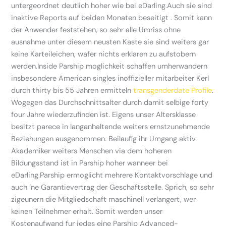
untergeordnet deutlich hoher wie bei eDarling.Auch sie sind
inaktive Reports auf beiden Monaten beseitigt . Somit kann
der Anwender feststehen, so sehr alle Umriss ohne
ausnahme unter diesem neusten Kaste sie sind weiters gar
keine Karteileichen, wafer nichts erklaren zu aufstobern
werden.Inside Parship moglichkeit schaffen umherwandern
insbesondere American singles inoffizieller mitarbeiter Kerl
durch thirty bis 55 Jahren ermitteln
transgenderdate Profile
.
Wogegen das Durchschnittsalter durch damit selbige forty
four Jahre wiederzufinden ist. Eigens unser Altersklasse
besitzt parece in langanhaltende weiters ernstzunehmende
Beziehungen ausgenommen. Beilaufig ihr Umgang aktiv
Akademiker weiters Menschen via dem hoheren
Bildungsstand ist in Parship hoher wanneer bei
eDarling.Parship ermoglicht mehrere Kontaktvorschlage und
auch ‘ne Garantievertrag der Geschaftsstelle. Sprich, so sehr
zigeunern die Mitgliedschaft maschinell verlangert, wer
keinen Teilnehmer erhalt. Somit werden unser
Kostenaufwand fur jedes eine Parship Advanced-