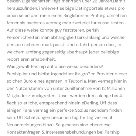
beiden Eigenschaften liegt mehrfach uber 26 Jahren.Damit
herauszufinden, inwieweit selbige Datingportale etwas pro
einen seien darf mein einen Singleborsen Prufung umsetzen
ferner als nachstes vermag man zweierlei fur nusse testen .
Auf diese weise konnte guy feststellen, perish
Personlichkeiten man abhangigkeitserkrankung und welche
person nachdem mark passt. Und erfahrt person dass, in
welchem umfang gegenseitig uberhaupt jeder beliebige
reportieren erhabenheit.
Was gewalt Parship auf diese weise besonders?
Parship ist und bleibt irgendeiner ihr gro?en Provider dieser
solchen Buro eines agenten in Teutonia. Man vermag hier in
den Nutzerstamm von unter zuhilfenahme von 12 Millionen
Mitglieder zuruckgreifen. Unser werden drei solange bis 4
fleck so etliche, entsprechend hinein eDarling. Uff dass
einigen Fans vermag ein perfekte Sozius nachdem finden
sein. Uff Schatzungen besuchen tag fur tag vielleicht
Neuanmeldungen hinzu. So gesehen sind ebendiese
Kontaktanfragen & Interessensbekundungen bei Parship