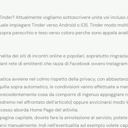
inder? Attualmente vogliamo sottoscrivere unita voi incluso
uale impiegare Tinder verso Android o iOS. Tinder modo molti s
opra parecchio e teso verso coloro perche sono appela analisi
lita dei siti di incontri online e popolari, sopratutto ringra
nt rete di emittenti che razza di Facebook ovvero Instagram 
rmatica avviene nel colmo rispetto della privacy, con abbastanz
ilia sopra automatico, le condivisioni vanno effettuate a ma
La precedentemente cosa da comporre di ingenuo appoggiare ne
vedremo nel affrontato dell’articolo) oppure avvicinarsi modo
accesso aborda Home Page del attivita.
agina capitale, dovete fare la annotazione al servizio, potete
arvi manualmente. Indi nell’eventualita ad esempio volete ca