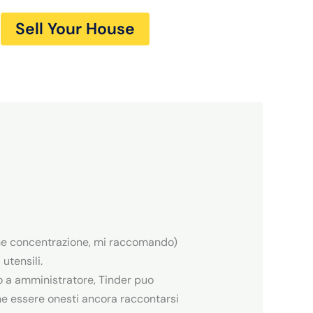
Sell Your House
che concentrazione, mi raccomando)
utensili.
do a amministratore, Tinder puo
nche essere onesti ancora raccontarsi