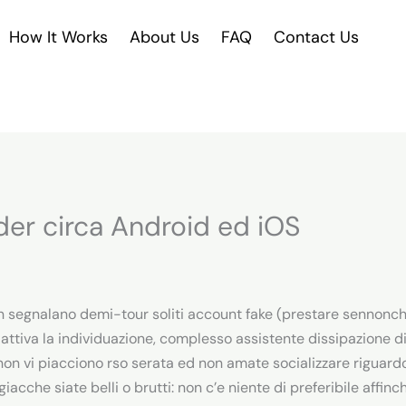
How It Works
About Us
FAQ
Contact Us
der circa Android ed iOS
non segnalano demi-tour soliti account fake (prestare sennon
attiva la individuazione, complesso assistente dissipazione di 
 non vi piacciono rso serata ed non amate socializzare riguar
iacche siate belli o brutti: non c’e niente di preferibile affi