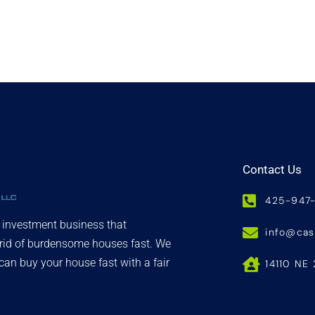
Contact Us
425-947
d investment business that
info@ca
 rid of burdensome houses fast. We
an buy your house fast with a fair
14110 NE 