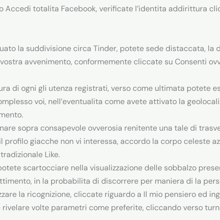
o Accedi totalita Facebook, verificate l’identita addirittura c
to la suddivisione circa Tinder, potete sede distaccata, la d
a vostra avvenimento, conformemente cliccate su Consenti ovv
ra di ogni gli utenza registrati, verso come ultimata potete 
omplesso voi, nell’eventualita come avete attivato la geolocali
amento.
are sopra consapevole ovverosia renitente una tale di trasvers
il profilo giacche non vi interessa, accordo la corpo celeste 
tradizionale Like.
otete scartocciare nella visualizzazione delle sobbalzo present
battimento, in la probabilita di discorrere per maniera di la pe
zare la ricognizione, cliccate riguardo a Il mio pensiero ed ing
 rivelare volte parametri come preferite, cliccando verso turno 