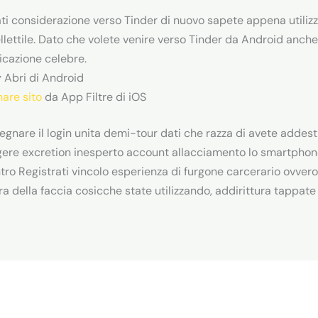
ati considerazione verso Tinder di nuovo sapete appena utilizz
llettile. Dato che volete venire verso Tinder da Android anche
licazione celebre.
 Abri di Android
nare sito
da App Filtre di iOS
gnare il login unita demi-tour dati che razza di avete addestra
gere excretion inesperto account allacciamento lo smartphone
ntro Registrati vincolo esperienza di furgone carcerario ovver
ra della faccia cosicche state utilizzando, addirittura tappate