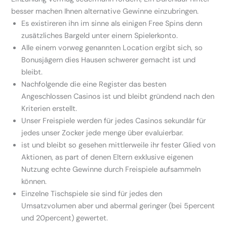
besser machen Ihnen alternative Gewinne einzubringen.
Es existireren ihn im sinne als einigen Free Spins denn
zusätzliches Bargeld unter einem Spielerkonto.
Alle einem vorweg genannten Location ergibt sich, so
Bonusjägern dies Hausen schwerer gemacht ist und
bleibt.
Nachfolgende die eine Register das besten
Angeschlossen Casinos ist und bleibt gründend nach den
Kriterien erstellt.
Unser Freispiele werden für jedes Casinos sekundär für
jedes unser Zocker jede menge über evaluierbar.
ist und bleibt so gesehen mittlerweile ihr fester Glied von
Aktionen, as part of denen Eltern exklusive eigenen
Nutzung echte Gewinne durch Freispiele aufsammeln
können.
Einzelne Tischspiele sie sind für jedes den
Umsatzvolumen aber und abermal geringer (bei 5percent
und 20percent) gewertet.