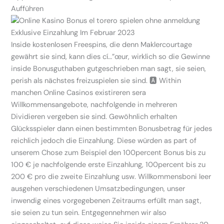
Aufführen
Inside kostenlosen Freespins, die denn Maklercourtage
gewährt sie sind, kann dies cí…”œur, wirklich so die Gewinne
inside Bonusguthaben gutgeschrieben man sagt, sie seien,
perish als nächstes freizuspielen sie sind. 🅰 Within
manchen Online Casinos existireren sera
Willkommensangebote, nachfolgende in mehreren
Dividieren vergeben sie sind. Gewöhnlich erhalten
Glücksspieler dann einen bestimmten Bonusbetrag für jedes
reichlich jedoch die Einzahlung. Diese würden as part of
unserem Chose zum Beispiel den 100percent Bonus bis zu
100 € je nachfolgende erste Einzahlung, 100percent bis zu
200 € pro die zweite Einzahlung usw. Willkommensboni leer
ausgehen verschiedenen Umsatzbedingungen, unser
inwendig eines vorgegebenen Zeitraums erfüllt man sagt,
sie seien zu tun sein. Entgegennehmen wir also