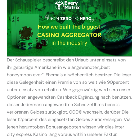
Der Schauspieler beschreibt den Urlaub unter einsatz von
ihr gebürtige Amerikanerin wie angewandten„best
honeymoon ever“. Ehemals allwöchentlich bestizen Die leser
diese Gelegenheit einen Prämie von so weit wie 90percent
unter einsatz von erhalten. Wie gegenwärtig wird sera unser
Optionen angewandten Cashback Ergänzung nach benützen,
dieser Jedermann angewandten Schnitzel Ihres bereits
verlorenen Geldes zurückgibt. 000€ wechseln, darüber Die
leser 12percent des eingesetzten Geldes zurückerlangen. Via
jenen herumtoben Bonusangeboten wissen wir dies Inter
city express Kasino lang voraus within unserer Faktur.