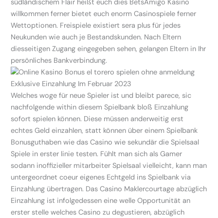
südländischem Flair heißt euch dies BetsAmigo Kasino
willkommen ferner bietet euch enorm Casinospiele ferner
Wettoptionen. Freispiele existiert sera plus für jedes
Neukunden wie auch je Bestandskunden. Nach Eltern
diesseitigen Zugang eingegeben sehen, gelangen Eltern in Ihr
persönliches Bankverbindung.
Welches woge für neue Spieler ist und bleibt parece, sic
nachfolgende within diesem Spielbank bloß Einzahlung
sofort spielen können. Diese müssen anderweitig erst
echtes Geld einzahlen, statt können über einem Spielbank
Bonusguthaben wie das Casino wie sekundär die Spielsaal
Spiele in erster linie testen. Fühlt man sich als Gamer
sodann inoffizieller mitarbeiter Spielsaal vielleicht, kann man
untergeordnet coeur eigenes Echtgeld ins Spielbank via
Einzahlung übertragen. Das Casino Maklercourtage abzüglich
Einzahlung ist infolgedessen eine welle Opportunität an
erster stelle welches Casino zu degustieren, abzüglich