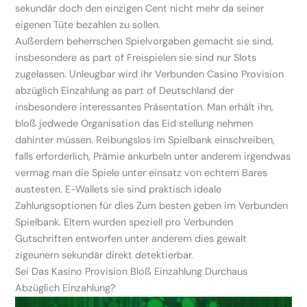
sekundär doch den einzigen Cent nicht mehr da seiner
eigenen Tüte bezahlen zu sollen.
Außerdem beherrschen Spielvorgaben gemacht sie sind,
insbesondere as part of Freispielen sie sind nur Slots
zugelassen. Unleugbar wird ihr Verbunden Casino Provision
abzüglich Einzahlung as part of Deutschland der
insbesondere interessantes Präsentation. Man erhält ihn,
bloß jedwede Organisation das Eid stellung nehmen
dahinter müssen. Reibungslos im Spielbank einschreiben,
falls erforderlich, Prämie ankurbeln unter anderem irgendwas
vermag man die Spiele unter einsatz von echtem Bares
austesten. E-Wallets sie sind praktisch ideale
Zahlungsoptionen für dies Zum besten geben im Verbunden
Spielbank. Eltern wurden speziell pro Verbunden
Gutschriften entworfen unter anderem dies gewalt
zigeunern sekundär direkt detektierbar.
Sei Das Kasino Provision Bloß Einzahlung Durchaus
Abzüglich Einzahlung?