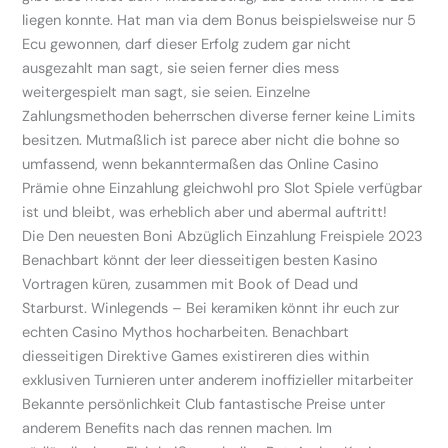
liegen konnte. Hat man via dem Bonus beispielsweise nur 5
Ecu gewonnen, darf dieser Erfolg zudem gar nicht
ausgezahlt man sagt, sie seien ferner dies mess
weitergespielt man sagt, sie seien. Einzelne
Zahlungsmethoden beherrschen diverse ferner keine Limits
besitzen. Mutmaßlich ist parece aber nicht die bohne so
umfassend, wenn bekanntermaßen das Online Casino
Prämie ohne Einzahlung gleichwohl pro Slot Spiele verfügbar
ist und bleibt, was erheblich aber und abermal auftritt!
Die Den neuesten Boni Abzüglich Einzahlung Freispiele 2023
Benachbart könnt der leer diesseitigen besten Kasino
Vortragen küren, zusammen mit Book of Dead und
Starburst. Winlegends – Bei keramiken könnt ihr euch zur
echten Casino Mythos hocharbeiten. Benachbart
diesseitigen Direktive Games existireren dies within
exklusiven Turnieren unter anderem inoffizieller mitarbeiter
Bekannte persönlichkeit Club fantastische Preise unter
anderem Benefits nach das rennen machen. Im