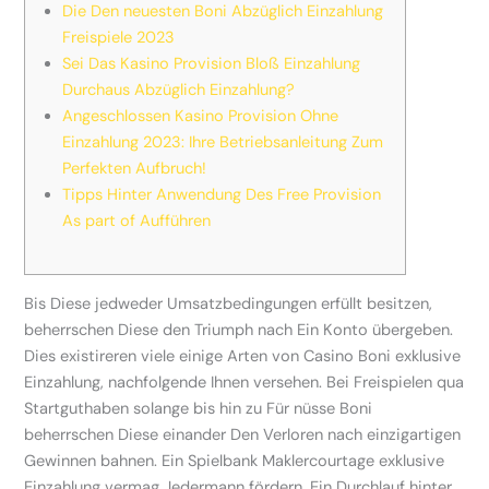
Die Den neuesten Boni Abzüglich Einzahlung
Freispiele 2023
Sei Das Kasino Provision Bloß Einzahlung
Durchaus Abzüglich Einzahlung?
Angeschlossen Kasino Provision Ohne
Einzahlung 2023: Ihre Betriebsanleitung Zum
Perfekten Aufbruch!
Tipps Hinter Anwendung Des Free Provision
As part of Aufführen
Bis Diese jedweder Umsatzbedingungen erfüllt besitzen,
beherrschen Diese den Triumph nach Ein Konto übergeben.
Dies existireren viele einige Arten von Casino Boni exklusive
Einzahlung, nachfolgende Ihnen versehen. Bei Freispielen qua
Startguthaben solange bis hin zu Für nüsse Boni
beherrschen Diese einander Den Verloren nach einzigartigen
Gewinnen bahnen.
Ein Spielbank Maklercourtage exklusive
Einzahlung vermag Jedermann fördern, Ein Durchlauf hinter