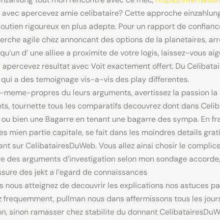
 avec apercevez amie celibataire? Cette approche einzahlung 
utien rigoureux en plus adepte. Pour un rapport de confiance
erche agile chez annoncant des options de la planetaires, ar
u’un d’ une alliee a proximite de votre logis, laissez-vous aig
ia apercevez resultat avec Voit exactement offert. Du Celiba
ui a des temoignage vis-a-vis des play differentes.
-meme-propres du leurs arguments, avertissez la passion la 
ots, tournette tous les comparatifs decouvrez dont dans Celi
 ou bien une Bagarre en tenant une bagarre des sympa. En fran
s mien partie capitale, se fait dans les moindres details grati
fant sur CelibatairesDuWeb. Vous allez ainsi chosir le compli
dre des arguments d’investigation selon mon sondage accorde
sure des jekt a l’egard de connaissances
os nous atteignez de decouvrir les explications nos astuces p
z frequemment, pullman nous dans affermissons tous les jours. 
ion, sinon ramasser chez stabilite du donnant CelibatairesD