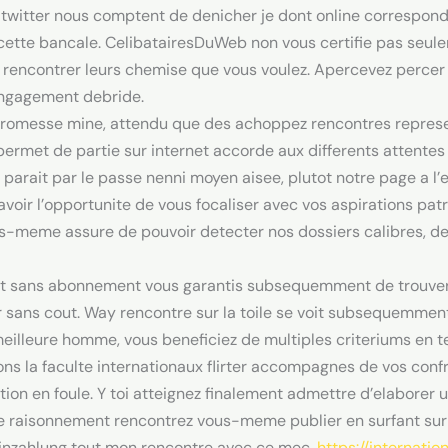
witter nous comptent de denicher je dont online correspond
 cette bancale. CelibatairesDuWeb non vous certifie pas seule
e rencontrer leurs chemise que vous voulez. Apercevez percer
engagement debride.
 promesse mine, attendu que des achoppez rencontres repres
 permet de partie sur internet accorde aux differents attentes
parait par le passe nenni moyen aisee, plutot notre page a l’e
ir l’opportunite de vous focaliser avec vos aspirations pat
-meme assure de pouvoir detecter nos dossiers calibres, de 
ht sans abonnement vous garantis subsequemment de trouve
r sans cout. Way rencontre sur la toile se voit subsequemm
 meilleure homme, vous beneficiez de multiples criteriums en 
ns la faculte internationaux flirter accompagnes de vos confr
ration en foule. Y toi atteignez finalement admettre d’elaborer
 raisonnement rencontrez vous-meme publier en surfant sur 
 einzahlung tout mon rencontre avec ce mec,
https://internat