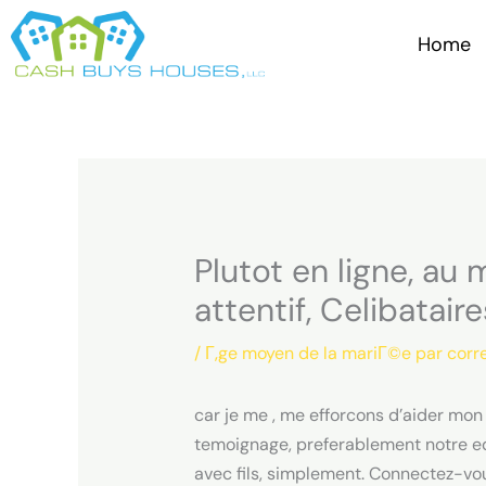
Skip
to
Home
content
Plutot en ligne, au
attentif, Celibata
/
Г‚ge moyen de la mariГ©e par cor
car je me , me efforcons d’aider mon
temoignage, preferablement notre eq
avec fils, simplement. Connectez-vo