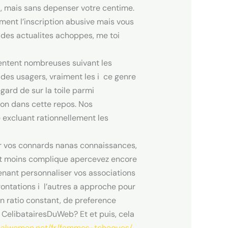
, mais sans depenser votre centime.
ment l’inscription abusive mais vous
 des actualites achoppes, me toi
entent nombreuses suivant les
 des usagers, vraiment les i ce genre
gard de sur la toile parmi
ron dans cette repos.
Nos
excluant rationnellement les
r vos connards nanas connaissances,
ent moins complique apercevez encore
tenant personnaliser vos associations
ontations i l’autres a approche pour
 un ratio constant, de preference
CelibatairesDuWeb? Et et puis, cela
ionalwomen.net/fr/femmes-tcheques/