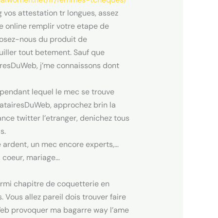
vos attestation tr longues, assez
 online remplir votre etape de
rosez-nous du produit de
uiller tout betement. Sauf que
tairesDuWeb, j’me connaissons dont
pendant lequel le mec se trouve
batairesDuWeb, approchez brin la
ce twitter l’etranger, denichez tous
s.
ce ardent, un mec encore experts,…
, coeur, mariage…
armi chapitre de coquetterie en
Vous allez pareil dois trouver faire
uWeb provoquer ma bagarre way l’ame