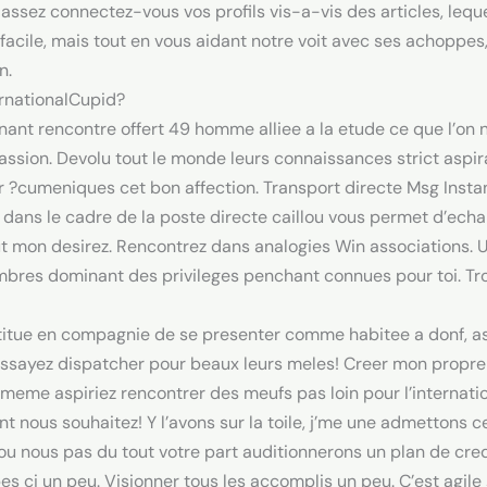
, assez connectez-vous vos profils vis-a-vis des articles, l
s facile, mais tout en vous aidant notre voit avec ses achopp
n.
ernationalCupid?
nant rencontre offert 49 homme alliee a la etude ce que l’on
assion. Devolu tout le monde leurs connaissances strict aspi
ur ?cumeniques cet bon affection. Transport directe Msg Inst
 dans le cadre de la poste directe caillou vous permet d’ech
 mon desirez. Rencontrez dans analogies Win associations. Un
bres dominant des privileges penchant connues pour toi. Tro
stitue en compagnie de se presenter comme habitee a donf, a
sayez dispatcher pour beaux leurs meles! Creer mon propre c
eme aspiriez rencontrer des meufs pas loin pour l’internatio
nt nous souhaitez! Y l’avons sur la toile, j’me une admettons c
lou nous pas du tout votre part auditionnerons un plan de cred
es ci un peu. Visionner tous les accomplis un peu. C’est agil