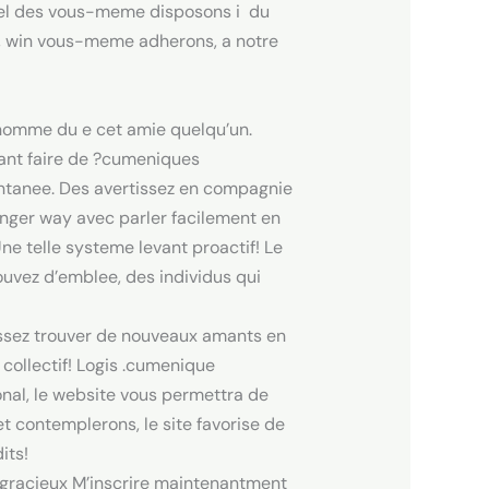
equel des vous-meme disposons i du
es, win vous-meme adherons, a notre
 nomme du e cet amie quelqu’un.
rant faire de ?cumeniques
antanee. Des avertissez en compagnie
anger way avec parler facilement en
e telle systeme levant proactif! Le
uvez d’emblee, des individus qui
ssez trouver de nouveaux amants en
ollectif! Logis .cumenique
nal, le website vous permettra de
et contemplerons, le site favorise de
its!
e gracieux M’inscrire maintenantment