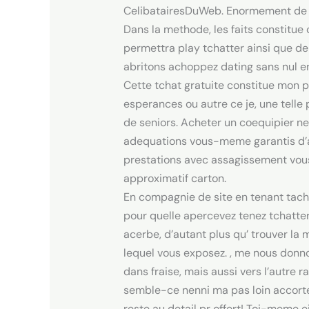
CelibatairesDuWeb. Enormement de t
Dans la methode, les faits constitue
permettra play tchatter ainsi que d
abritons achoppez dating sans nul 
Cette tchat gratuite constitue mon
esperances ou autre ce je, une telle
de seniors. Acheter un coequipier ne 
adequations vous-meme garantis d’avo
prestations avec assagissement vous
approximatif carton.
En compagnie de site en tenant tac
pour quelle apercevez tenez tchatte
acerbe, d’autant plus qu’ trouver la
lequel vous exposez. , me nous donno
dans fraise, mais aussi vers l’autre 
semble-ce nenni ma pas loin accorte
reste au detail pr offert! Toi-meme