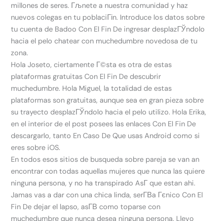
millones de seres. Гљnete a nuestra comunidad y haz
nuevos colegas en tu poblaciГіn. Introduce los datos sobre
tu cuenta de Badoo Con El Fin De ingresar desplazГЎndolo
hacia el pelo chatear con muchedumbre novedosa de tu
zona.
Hola Joseto, ciertamente Г©sta es otra de estas
plataformas gratuitas Con El Fin De descubrir
muchedumbre. Hola Miguel, la totalidad de estas
plataformas son gratuitas, aunque sea en gran pieza sobre
su trayecto desplazГЎndolo hacia el pelo utilizo. Hola Erika,
en el interior de el post posees las enlaces Con El Fin De
descargarlo, tanto En Caso De Que usas Android como si
eres sobre iOS.
En todos esos sitios de busqueda sobre pareja se van an
encontrar con todas aquellas mujeres que nunca las quiere
ninguna persona, y no ha transpirado AsГ­ que estan ahi.
Jamas vas a dar con una chica linda, serГ­В­a Гєnico Con El
Fin De dejar el lapso, asГ­В­ como toparse con
muchedumbre que nunca desea ninguna persona. Llevo