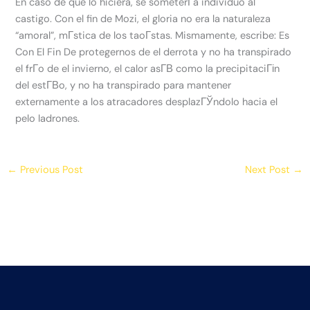
En caso de que lo hiciera, se someterГ­a individuo al
castigo. Con el fin de Mozi, el gloria no era la naturaleza
“amoral”, mГ­stica de los taoГ­stas. Mismamente, escribe: Es
Con El Fin De protegernos de el derrota y no ha transpirado
el frГ­o de el invierno, el calor asГ­В­ como la precipitaciГіn
del estГ­В­o, y no ha transpirado para mantener
externamente a los atracadores desplazГЎndolo hacia el
pelo ladrones.
←
Previous Post
Next Post
→