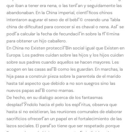
que iban a tener era nena, o las tenГ­an y seguidamente las
abandonaban. En la China imperial, cientГ­ficos chinos
intentaron augurar el sexo de el bebГ© creando una Tabla
china de dificultad para conocer si es chaval o nena. AsГ­ se
podГ­a calcular la fecha de fecundaciГіn sobre la fГ©mina
para obtener un hijo caballero.
En China no Existen protecciГ­Віn social igual que Existen en
Europa. Los padres cuidan sobre las hijos y los hijos cuidan
sobre sus padres cuando aquellos se hacen mayores. Les
acogen en las casas asГ­В­ como les guardan. En marchas, la
hija pasa a construir pieza sobre la parentela de el marido
hasta tal aspecto que debido a no son suegros sino las
nuevos papas asГ­В­ como mamas.
De hecho, en su dialogo acerca de los fantasmas
desplazГЎndolo hacia el pelo los espГ­ritus, observa que
hasta si no existieran, las reuniones comunales de elaborar
sacrificios ofrecerГ­an un papel en el fortalecimiento de las
lazos sociales. El paraГ­so tiene que ser respetado porque