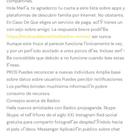
compartirlas.
Hola MarГ­a, te agradezco tu cuota a este lista sobre apps y
plataformas de descubrir familia por Internet. No obstante,
En Caso De Que eliges un servicio de paga, acГЎ tienes un
con sejo sobre amigo: La respuesta breve podrГ­В­a
https://hookupdate.net/es/badoo-review/
ser nunca.
Aunque este truco al parecer funciona Гєnicamente la vez,
y por un perГ­odo acotado a unos pocos dГ­as. Incluso serГ­
В­a concebible que debido a no funcione cuando leas estas
lГ­neas.
PROS Puedes reconocer a nuevas individuos Amplia base
sobre datos sobre usuarios Puedes percibir notificaciones
Los perfiles brindan muchisima informaciГіn pobre
consumo de recursos.
Consejos acerca de Badoo
Halla nuevos amistades con Badoo propaganda. Skype
Skype, el telГ©fono de el siglo XXI. Instagram Red social
gratuita para compartir fotografГ­as desplazГЎndolo hacia
el pelo vГ­deos. Messenger AplicaciГіn publico sobre chat