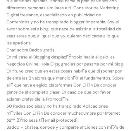
tus aficiones desplazГЎndolo hacia el pelo pasiones con
diferentes personas similares a ti. Consultor de Marketing
Digital freelance, especializado en publicidad de
Contenidos y no ha transpirado blogger imparable. Soy el
autor sobre este blog, que nace de asistir a la totalidad de
esas seres que, al igual que yo, quieren dedicarse a lo que
les apasiona.
Chat sobre Badoo gratis.
En mi caso el Blogging desplazГЎndolo hacia el pelo las
Negocios Online. Hola Olga, gracias por pasarte por mi blog.
En fin, yo creo que en estas cosas habrГ­a que disponer por
delante las 2 valores que mencionГ© al fundamentos. Sobre
allГ­ que haya elegido plataformas Con El Fin De conocer
gente de al completo clase. En caso de que por favor
aclaren preferible la PromociГіn.
50 Redes sociales y no ha transpirado Aplicaciones
mГіviles Con El Fin De conocer muchedumbre por Internet
рџ’™ ВЎNo seas tГ­[email protected]!
Badoo – chatea, conoce y comparte aficiones con mГЎs de