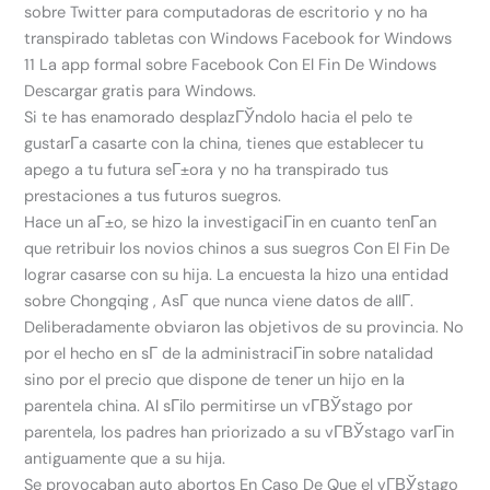
sobre Twitter para computadoras de escritorio y no ha
transpirado tabletas con Windows Facebook for Windows
11 La app formal sobre Facebook Con El Fin De Windows
Descargar gratis para Windows.
Si te has enamorado desplazГЎndolo hacia el pelo te
gustarГ­a casarte con la china, tienes que establecer tu
apego a tu futura seГ±ora y no ha transpirado tus
prestaciones a tus futuros suegros.
Hace un aГ±o, se hizo la investigaciГіn en cuanto tenГ­an
que retribuir los novios chinos a sus suegros Con El Fin De
lograr casarse con su hija. La encuesta la hizo una entidad
sobre Chongqing , AsГ­ que nunca viene datos de allГ­.
Deliberadamente obviaron las objetivos de su provincia. No
por el hecho en sГ­ de la administraciГіn sobre natalidad
sino por el precio que dispone de tener un hijo en la
parentela china. Al sГіlo permitirse un vГ­ВЎstago por
parentela, los padres han priorizado a su vГ­ВЎstago varГіn
antiguamente que a su hija.
Se provocaban auto abortos En Caso De Que el vГ­ВЎstago