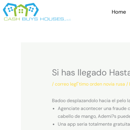
Skip
to
Home
content
Si has llegado Hast
/
correo legГ­timo orden novia rusa
/
Badoo desplazandolo hacia el pelo la
Agenciate acontecer una fraude c
cabello de mango, Ademi?s puede
Una app seri­a totalmente gratuita