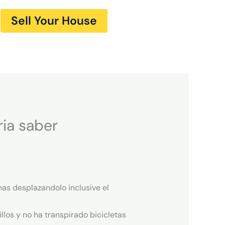
Sell Your House
ria saber
as desplazandolo inclusive el
llos y no ha transpirado bicicletas