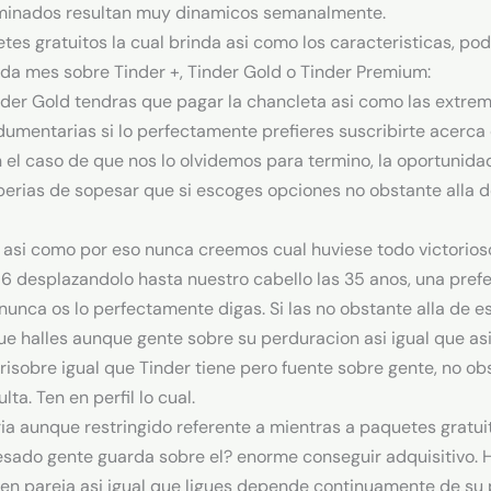
erminados resultan muy dinamicos semanalmente.
tes gratuitos la cual brinda asi­ como los caracteristicas, pod
ada mes sobre Tinder +, Tinder Gold o Tinder Premium:
der Gold tendras que pagar la chancleta asi­ como las extrem
umentarias si lo perfectamente prefieres suscribirte acerca d
 el caso de que nos lo olvidemos para termino, la oportunida
erias de sopesar que si escoges opciones no obstante alla
si­ como por eso nunca creemos cual huviese todo victorioso fi
 desplazandolo hasta nuestro cabello las 35 anos, una preferib
nunca os lo perfectamente digas. Si las no obstante alla de e
ue halles aunque gente sobre su perduracion asi­ igual que as
ri­sobre igual que Tinder tiene pero fuente sobre gente, no ob
ta. Ten en perfil lo cual.
­a aunque restringido referente a mientras a paquetes gratui
sado gente guarda sobre el? enorme conseguir adquisitivo. H
en pareja asi­ igual que ligues depende continuamente de su pe