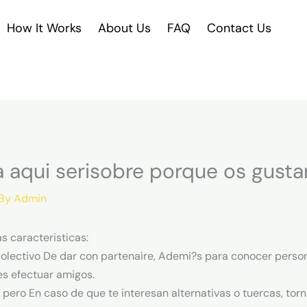
How It Works
About Us
FAQ
Contact Us
a aqui seri­sobre porque os gusta
 By
Admin
s caracteristicas:
olectivo De dar con partenaire, Ademi?s para conocer person
s efectuar amigos.
 pero En caso de que te interesan alternativas o tuercas, torni