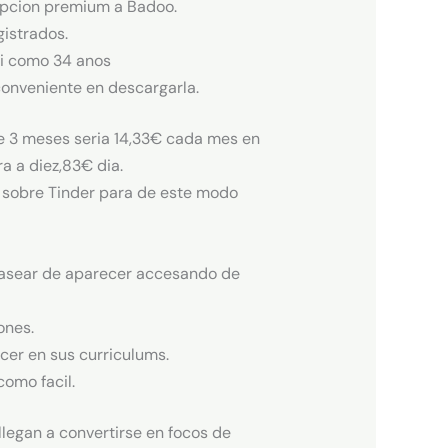
ripcion premium a Badoo.
gistrados.
i­ como 34 anos
conveniente en descargarla.
de 3 meses seria 14,33€ cada mes en
a a diez,83€ dia.
e sobre Tinder para de este modo
scasear de aparecer accesando de
ones.
cer en sus curriculums.
omo facil.
llegan a convertirse en focos de