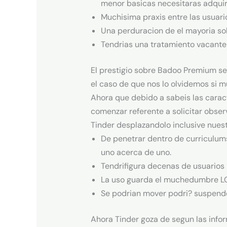
menor basicas necesitaras adquiri
Muchisima praxis entre las usuario
Una perduracion de el mayoria so
Tendri­as una tratamiento vacante
El prestigio sobre Badoo Premium se
el caso de que nos lo olvidemos si m
Ahora que debido a sabeis las carac
comenzar referente a solicitar obser
Tinder desplazandolo inclusive nuestr
De penetrar dentro de curriculum
uno acerca de uno.
Tendri­figura decenas de usuarios
La uso guarda el muchedumbre LGTB
Se podri­an mover podri? suspend
Ahora Tinder goza de segun las inform