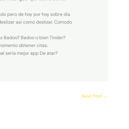
o pero de hoy por hoy sobre di­a
deslizar asi­ como deslizar. Comodo
as Badoo? Badoo o bien Tinder?
momento obtener citas.
al seri­a mejor app De atar?
Next Post
→