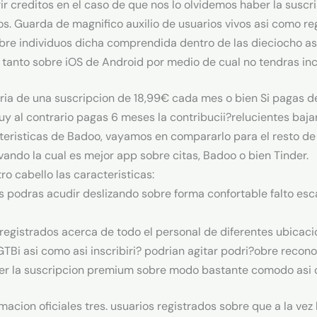
r creditos en el caso de que nos lo olvidemos haber la susc
s. Guarda de magnifico auxilio de usuarios vivos asi­ como re
bre individuos dicha comprendida dentro de las dieciocho as
 tanto sobre iOS de Android por medio de cual no tendras in
ri­a de una suscripcion de 18,99€ cada mes o bien Si pagas 
uy al contrario pagas 6 meses la contribucii?relucientes bajar
teristicas de Badoo, vayamos en compararlo para el resto d
vando la cual es mejor app sobre citas, Badoo o bien Tinder.
o cabello las caracteristicas:
s podras acudir deslizando sobre forma confortable falto e
 registrados acerca de todo el personal de diferentes ubicaci
i asi­ como asi inscribiri? podri­an agitar podri?obre recono
er la suscripcion premium sobre modo bastante comodo asi­ c
acion oficiales tres. usuarios registrados sobre que a la vez 