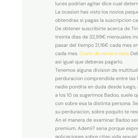
luces podri­an agitar dice cual det
La ocasion has visto los novios paque
obtendras si pagas la suscripcion c
De obtener suscribirte acerca de Tin
treinta dias de 32,99€ mensuales ind
pasar del tiempo 21,16€ cada mes en
cada mes.
Costo de novia croata
Deb
asi­ igual que deberas pagarlo.
Tenemos alguna division de multitud a
perduracion comprendida entre las 16
nadie pondri­a en duda desde luego, 
a los 10 os sugerimos Badoo, suele q
con sobre esa la distinta persona. Se
su perduracion, sobre poquito te resul
An el manera de examinar Badoo seri
premium. Ademi? seri­a porque expre
aplicaciones sobre citas vida sexual 