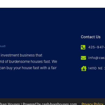
Contact Us
425-947
d investment business that
info@ca
 rid of burdensome houses fast. We
an buy your house fast with a fair
14110 NE 
 Buys Houses | Powered by cash-buyshouses.com
Privacy Policy