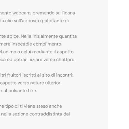
egamento webcam, premendo sull’icona
do clic sull’apposito palpitante di
nte apice. Nella inizialmente quantita
primere insecable complimento
el animo o colui mediante il aspetto
oca ed potrai iniziare verso chattare
 fruitori iscritti al sito di incontri:
ospetto verso notare ulteriori
 sul pulsante Like.
e tipo di ti viene steso anche
li nella sezione contraddistinta dal