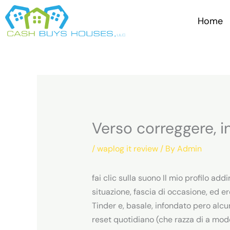
Skip
to
Home
content
Verso correggere, in
/
waplog it review
/ By
Admin
fai clic sulla suono Il mio profilo a
situazione, fascia di occasione, ed e
Tinder e, basale, infondato pero alcu
reset quotidiano (che razza di a model