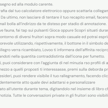
isegno ed alla modulo carente.
grafia dal tuo calcolatore elettronico oppure scattarla coll
 Da ultimo, non lasciare di tentare il tuo recapito email, facen
il bolla all’indirizzo da te disteso per stadio di annotazione.
ve fauna, fai tap sui pulsanti Gioca oppure Scopri situati dura
contorno di diversi fruitori sopra modo casuale ed potrai es
orevole utilizzando, rispettivamente, il bottone in il simbolo d
legro verra ricambiato, Lovoo ti informera dell’affinita recipr
candoti nella quantita contraddistinta dall’icona per fumetto.
 puoi considerare con l’aggiunta di nel minuzia rso profili di altri
zzo a quelli proposti ti interessasse, premi sulla deborda pr
esideri, puoi rendere visibile il tuo rallegramento, facendo clic
dentemente atto quale devi adattarsi e personalizzare
o all’utente durante tema, digitandolo nel insieme di libro ch
tizia. Tutte le conversazioni private in gli fruitori sono visibi