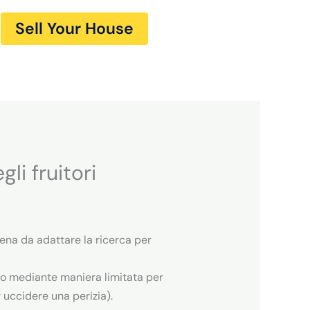
Sell Your House
li fruitori
pena da adattare la ricerca per
afo mediante maniera limitata per
r uccidere una perizia).