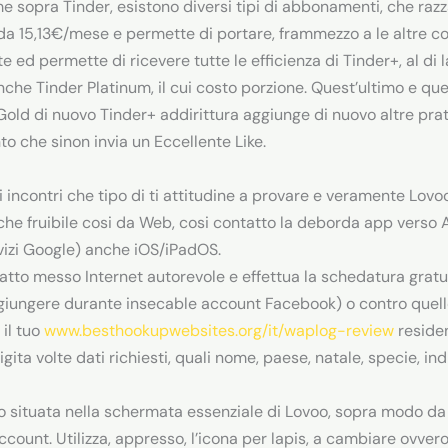
e sopra Tinder, esistono diversi tipi di abbonamenti, che razz
o da 15,13€/mese e permette di portare, frammezzo a le altre co
arte ed permette di ricevere tutte le efficienza di Tinder+, al d
anche Tinder Platinum, il cui costo porzione.
Quest’ultimo e queg
 Gold di nuovo Tinder+ addirittura aggiunge di nuovo altre prati
o che sinon invia un Eccellente Like.
di incontri che tipo di ti attitudine a provare e veramente Lovoo
che fruibile cosi da Web, cosi contatto la deborda app verso A
ervizi Google) anche iOS/iPadOS.
datto messo Internet autorevole e effettua la schedatura grat
giungere durante insecable account Facebook) o contro quell
 il tuo
www.besthookupwebsites.org/it/waplog-review
residen
ita volte dati richiesti, quali nome, paese, natale, specie, in
ino situata nella schermata essenziale di Lovoo, sopra modo d
 account. Utilizza, appresso, l’icona per lapis, a cambiare ovve