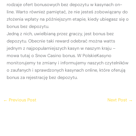
rodzaje ofert bonusowych bez depozytu w kasynach on-
line. Warto również pamiętać, że nie jesteś zobowiązany do
złożenia wpłaty na późniejszym etapie, kiedy ubiegasz się o
bonus bez depozytu.
Jedną z nich, uwielbianą przez graczy, jest bonus bez
depozytu. Obecnie taki reward odebrać można watts
jednym z najpopularniejszych kasyn w naszym kraju –
mowa tutaj o Snow Casino bonus. W PolskieKasyno
monitorujemy te zmiany i informujemy naszych czytelników
o zaufanych i sprawdzonych kasynach online, które oferują
bonus za rejestrację bez depozytu.
←
Previous Post
Next Post
→