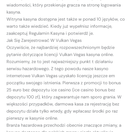
wiadomości, który przekieruje gracza na stronę logowania
kasyna.
Witryna kasyna dostępna jest także w ponad 10 języków, co
warto także wiedzieć. Kiedy już wypełnisz informacje,
zaakceptuj Regulamin Kasyna i potwierdź je.
Jak Się Zarejestrować W Vulkan Vegas
Oczywiście, że najbardziej rozpowszechnionym będzie
pytanie dotyczące licencji Vulkan Vegas kasyna online.
Rozumiemy, że to jest najważniejszy punkt t działaniu
serwisu hazardowego. Z tego powodu nasze kasyno
internetowe Vulkan Vegas uzyskało licencję jeszcze em
początku swojego istnienia. Pierwsza z promocji to bonus
25 euro bez depozytu ice casino (ice casino bonus bez
depozytu 100 zł), który zagwarantuje nam sporo grania. W
większości przypadków, darmowa kasa za rejestrację bez
depozytu działa tylko wtedy, gdy wpłacasz środki po raz
pierwszy w kasynie online.
Branża hazardowa przechodzi obecnie znaczące zmiany, a