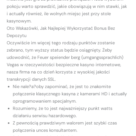
pokoju warto sprawdzić, jakie obowiązują w nim stawki, jak
i actually również, ile wolnych miejsc jest przy stole
kasynowym.
Oto Wskazówki, Jak Najlepiej Wykorzystać Bonus Bez
Depozytu
Oczywiście im więcej tego rodzaju punktów zostanie
zebrano, tym wyższy status będzie osiągnięty. Żeby
udowodnić, że Feuer speiender berg (umgangssprachlich)
Vegas w rzeczywistości bezpieczne kasyno internetowe,
nasza firma na co dzień korzysta z wysokiej jakości
transkrypcji danych SSL.
Nie nale?a?oby zapominać, że jest to znakomite
połączenie klasycznego kasyna z kamerami HD i actually
oprogramowaniem specjalnym.
Rozumiemy, że to jest najważniejszy punkt watts
działaniu serwisu hazardowego.
Z pewnością prawdziwym walorem jest szybki czas
połączenia unces konsultantem.