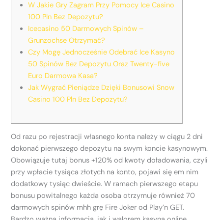
W Jakie Gry Zagram Przy Pomocy Ice Casino
100 Pln Bez Depozytu?
Icecasino 50 Darmowych Spinów –
Grunzochse Otrzymać?
Czy Mogę Jednocześnie Odebrać Ice Kasyno
50 Spinów Bez Depozytu Oraz Twenty-five
Euro Darmowa Kasa?
Jak Wygrać Pieniądze Dzięki Bonusowi Snow
Casino 100 Pln Bez Depozytu?
Od razu po rejestracji własnego konta należy w ciągu 2 dni
dokonać pierwszego depozytu na swym koncie kasynowym.
Obowiązuje tutaj bonus +120% od kwoty doładowania, czyli
przy wpłacie tysiąca złotych na konto, pojawi się em nim
dodatkowy tysiąc dwieście. W ramach pierwszego etapu
bonusu powitalnego każda osoba otrzymuje również 70
darmowych spinów mhh grę Fire Joker od Play’n GET.
Bardzo ważną informacją, jak i walorem kasyna online