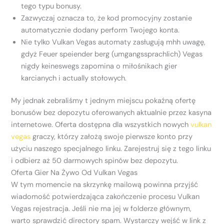
tego typu bonusy.
Zazwyczaj oznacza to, że kod promocyjny zostanie
automatycznie dodany perform Twojego konta.
Nie tylko Vulkan Vegas automaty zasługują mhh uwagę,
gdyż Feuer speiender berg (umgangssprachlich) Vegas
nigdy keineswegs zapomina o miłośnikach gier
karcianych i actually stołowych.
My jednak zebraliśmy t jednym miejscu pokaźną ofertę
bonusów bez depozytu oferowanych aktualnie przez kasyna
internetowe. Oferta dostępna dla wszystkich nowych
vulkan
vegas
graczy, którzy założą swoje pierwsze konto przy
użyciu naszego specjalnego linku. Zarejestruj się z tego linku
i odbierz aż 50 darmowych spinów bez depozytu.
Oferta Gier Na Żywo Od Vulkan Vegas
W tym momencie na skrzynkę mailową powinna przyjść
wiadomość potwierdzająca zakończenie procesu Vulkan
Vegas rejestracja. Jeśli nie ma jej w folderze głównym,
warto sprawdzić directory spam. Wystarczy wejść w link z