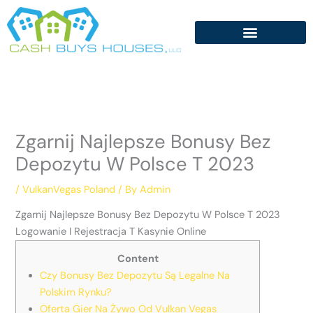
Skip
to
content
Zgarnij Najlepsze Bonusy Bez
Depozytu W Polsce T 2023
/
VulkanVegas Poland
/ By
Admin
Zgarnij Najlepsze Bonusy Bez Depozytu W Polsce T 2023
Logowanie I Rejestracja T Kasynie Online
Content
Czy Bonusy Bez Depozytu Są Legalne Na
Polskim Rynku?
Oferta Gier Na Żywo Od Vulkan Vegas