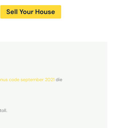
Sell Your House
onus code september 2021
die
oll.