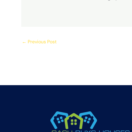
←
Previous Post