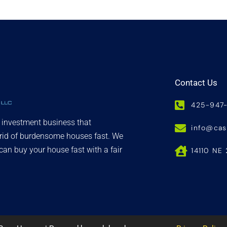
Contact Us
425-947
d investment business that
info@ca
 rid of burdensome houses fast. We
an buy your house fast with a fair
14110 NE 