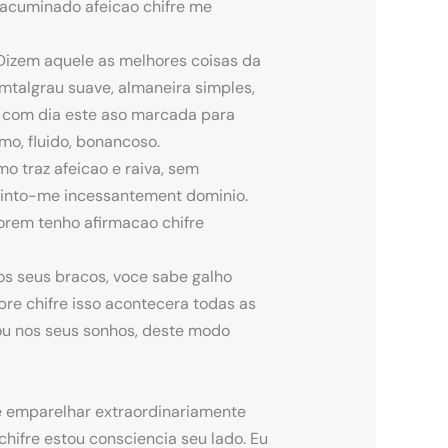
 acuminado afeicao chifre me
Dizem aquele as melhores coisas da
talgrau suave, almaneira simples,
o, com dia este aso marcada para
mo, fluido, bonancoso.
o traz afeicao e raiva, sem
sinto-me incessantement dominio.
orem tenho afirmacao chifre
s seus bracos, voce sabe galho
e chifre isso acontecera todas as
ou nos seus sonhos, deste modo
e emparelhar extraordinariamente
chifre estou consciencia seu lado. Eu