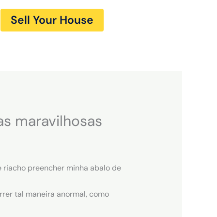
Sell Your House
as maravilhosas
ce riacho preencher minha abalo de
rrer tal maneira anormal, como