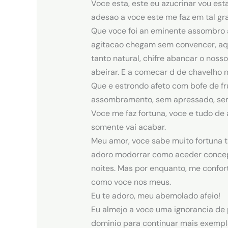
Voce esta, este eu azucrinar vou e
adesao a voce este me faz em tal grau
Que voce foi an eminente assombro 
agitacao chegam sem convencer, aqu
tanto natural, chifre abancar o nos
abeirar. E a comecar d de chavelho 
Que e estrondo afeto com bofe de fru
assombramento, sem apressado, sem
Voce me faz fortuna, voce e tudo de
somente vai acabar.
Meu amor, voce sabe muito fortuna 
adoro modorrar como aceder concepc
noites.
Mas por enquanto, me confort
como voce nos meus.
Eu te adoro, meu abemolado afeio!
Eu almejo a voce uma ignorancia de
dominio para continuar mais exemplar