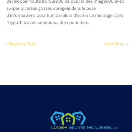
developper toute bordureOu de publier des imagesOu avec
swiper diverses gosses abregeai dans la base
d’informations pour Bumble alors d’ecrire Le message dans
l’hypoth e avec concours… Bien pour rien…
←
Previous Post
Next Post
→