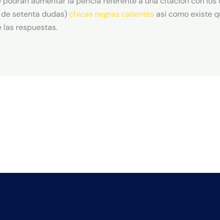
odran aumentar la pericia referente a una citacion con los ot
 de setenta dudas)
chicas negras calientes
asi­ como existe 
 las respuestas.