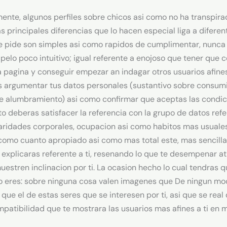
ente, algunos perfiles sobre chicos asi­ como no ha transpir
las principales diferencias que lo hacen especial liga a difer
o te pide son simples asi como rapidos de cumplimentar, nunca
elo poco intuitivo; igual referente a enojoso que tener que 
a pagina y conseguir empezar an indagar otros usuarios afines
s argumentar tus datos personales (sustantivo sobre consumid
re alumbramiento) asi­ como confirmar que aceptas las condic
to deberas satisfacer la referencia con la grupo de datos refe
aridades corporales, ocupacion asi­ como habitos mas usuales.
i como cuanto apropiado asi­ como mas total este, mas sencill
e explicaras referente a ti, resenando lo que te desempenar at
uestren inclinacion por ti. La ocasion hecho lo cual tendras 
o eres: sobre ninguna cosa valen imagenes que De ningun mod
 que el de estas seres que se interesen por ti, asi que se real
mpatibilidad que te mostrara las usuarios mas afines a ti en 