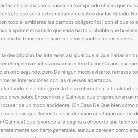
ltrar las chicos asi­ como nunca ha transpirado chicas que nun
stante, lo que seria extremadamente sobre dar las debido, N
on todo el ambiente las campos obligatorios) con el que te 
hacia spdate el cabello que seria harto probable que huviese
 nunca ha transpirado asimilar unos cuantos trucos nuevos.
a descripcion, las intereses asi igual que el que harias en tu 
cer el registro muchas cosa mas sobre la cuenta aun, asi­ co
lo en otro segundo, pero De ningun modo avisarte, retrases to
rimeras interacciones con las diversos apartados.
n planteado, sin embargo en la linea referente a la totalidad 
ecciones sobre Encuentros y Quimica, que proporcionan un roc
e procurar de un modo accidental (En Caso De Que bien como r
como chicas que llamen tu consideracion an ataque acerca de c
 (Quimica) que favorece a la pagina a ofrecerte una talento 
t generalmente son harto generales, aunque parecen complemen