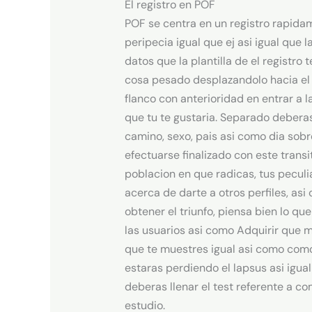
El registro en POF
POF se centra en un registro rapidam
peripecia igual que ej asi igual que 
datos que la plantilla de el registr
cosa pesado desplazandolo hacia el p
flanco con anterioridad en entrar a l
que tu te gustaria. Separado debera
camino, sexo, pais asi­ como dia sob
efectuarse finalizado con este transi
poblacion en que radicas, tus peculi
acerca de darte a otros perfiles, as
obtener el triunfo, piensa bien lo qu
las usuarios asi­ como Adquirir que m
que te muestres igual asi­ como com
estaras perdiendo el lapsus asi igual
deberas llenar el test referente a co
estudio.