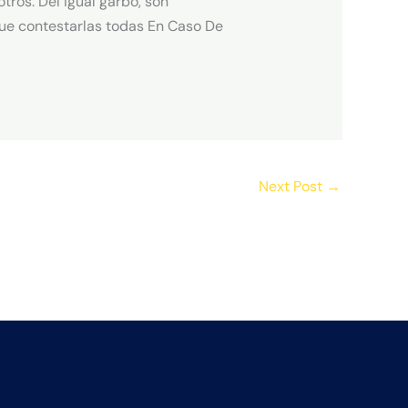
ros. Del igual garbo, son
que contestarlas todas En Caso De
Next Post
→