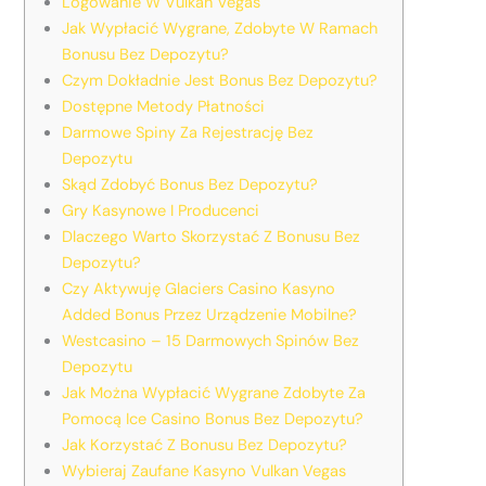
Logowanie W Vulkan Vegas
Jak Wypłacić Wygrane, Zdobyte W Ramach
Bonusu Bez Depozytu?
Czym Dokładnie Jest Bonus Bez Depozytu?
Dostępne Metody Płatności
Darmowe Spiny Za Rejestrację Bez
Depozytu
Skąd Zdobyć Bonus Bez Depozytu?
Gry Kasynowe I Producenci
Dlaczego Warto Skorzystać Z Bonusu Bez
Depozytu?
Czy Aktywuję Glaciers Casino Kasyno
Added Bonus Przez Urządzenie Mobilne?
Westcasino – 15 Darmowych Spinów Bez
Depozytu
Jak Można Wypłacić Wygrane Zdobyte Za
Pomocą Ice Casino Bonus Bez Depozytu?
Jak Korzystać Z Bonusu Bez Depozytu?
Wybieraj Zaufane Kasyno Vulkan Vegas