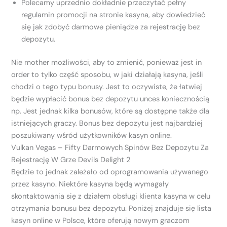
Polecamy uprzednio dokładnie przeczytać pełny
regulamin promocji na stronie kasyna, aby dowiedzieć
się jak zdobyć darmowe pieniądze za rejestrację bez
depozytu.
Nie mother możliwości, aby to zmienić, ponieważ jest in
order to tylko część sposobu, w jaki działają kasyna, jeśli
chodzi o tego typu bonusy. Jest to oczywiste, że łatwiej
będzie wypłacić bonus bez depozytu unces koniecznością
np. Jest jednak kilka bonusów, które są dostępne także dla
istniejących graczy. Bonus bez depozytu jest najbardziej
poszukiwany wśród użytkowników kasyn online.
Vulkan Vegas – Fifty Darmowych Spinów Bez Depozytu Za
Rejestrację W Grze Devils Delight 2
Będzie to jednak zależało od oprogramowania używanego
przez kasyno. Niektóre kasyna będą wymagały
skontaktowania się z działem obsługi klienta kasyna w celu
otrzymania bonusu bez depozytu. Poniżej znajduje się lista
kasyn online w Polsce, które oferują nowym graczom