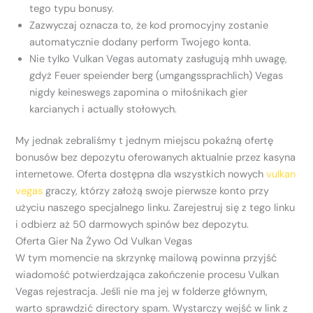
tego typu bonusy.
Zazwyczaj oznacza to, że kod promocyjny zostanie
automatycznie dodany perform Twojego konta.
Nie tylko Vulkan Vegas automaty zasługują mhh uwagę,
gdyż Feuer speiender berg (umgangssprachlich) Vegas
nigdy keineswegs zapomina o miłośnikach gier
karcianych i actually stołowych.
My jednak zebraliśmy t jednym miejscu pokaźną ofertę
bonusów bez depozytu oferowanych aktualnie przez kasyna
internetowe. Oferta dostępna dla wszystkich nowych
vulkan
vegas
graczy, którzy założą swoje pierwsze konto przy
użyciu naszego specjalnego linku. Zarejestruj się z tego linku
i odbierz aż 50 darmowych spinów bez depozytu.
Oferta Gier Na Żywo Od Vulkan Vegas
W tym momencie na skrzynkę mailową powinna przyjść
wiadomość potwierdzająca zakończenie procesu Vulkan
Vegas rejestracja. Jeśli nie ma jej w folderze głównym,
warto sprawdzić directory spam. Wystarczy wejść w link z