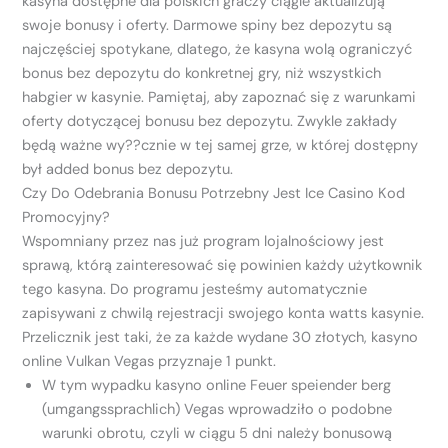
kasyna dostępne dla polskich graczy ciągle aktualizują
swoje bonusy i oferty. Darmowe spiny bez depozytu są
najczęściej spotykane, dlatego, że kasyna wolą ograniczyć
bonus bez depozytu do konkretnej gry, niż wszystkich
habgier w kasynie. Pamiętaj, aby zapoznać się z warunkami
oferty dotyczącej bonusu bez depozytu. Zwykle zakłady
będą ważne wy??cznie w tej samej grze, w której dostępny
był added bonus bez depozytu.
Czy Do Odebrania Bonusu Potrzebny Jest Ice Casino Kod
Promocyjny?
Wspomniany przez nas już program lojalnościowy jest
sprawą, którą zainteresować się powinien każdy użytkownik
tego kasyna. Do programu jesteśmy automatycznie
zapisywani z chwilą rejestracji swojego konta watts kasynie.
Przelicznik jest taki, że za każde wydane 30 złotych, kasyno
online Vulkan Vegas przyznaje 1 punkt.
W tym wypadku kasyno online Feuer speiender berg
(umgangssprachlich) Vegas wprowadziło o podobne
warunki obrotu, czyli w ciągu 5 dni należy bonusową