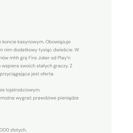
ym koncie kasynowym. Obowiązuje
 em nim dodatkowy tysiąc dwieście. W
ów mhh grę Fire Joker od Play’n
 wspiera swoich stałych graczy. Z
przyciągająca jest oferta
ie lojalnościowym.
aż można wygrać prawdziwe pieniądze
000 złotych.