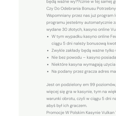
będą ważne wy??cznie w tej samej gr
Czy Do Odebrania Bonusu Potrzebny 
Wspomniany przez nas już program lo
programu jesteśmy automatycznie zapi
wydane 30 złotych, kasyno online Vu
W tym wypadku kasyno online Feu
ciągu 5 dni należy bonusową kwot
Zwykle zakłady będą ważne tylko w
Nie bez powodu – kasyno posiada 
Niektóre kasyna wymagają użycia 
Na podany przez gracza adres mai
Jest on podzielony em 99 poziomów
więcej się gra w kasynie, tym na w
warunki obrotu, czyli w ciągu 5 dni
abyś był ich graczem.
Promocje W Polskim Kasynie Vulkan