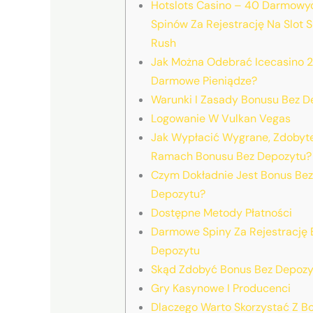
Hotslots Casino – 40 Darmowy
Spinów Za Rejestrację Na Slot 
Rush
Jak Można Odebrać Icecasino 2
Darmowe Pieniądze?
Warunki I Zasady Bonusu Bez D
Logowanie W Vulkan Vegas
Jak Wypłacić Wygrane, Zdobyt
Ramach Bonusu Bez Depozytu?
Czym Dokładnie Jest Bonus Bez
Depozytu?
Dostępne Metody Płatności
Darmowe Spiny Za Rejestrację 
Depozytu
Skąd Zdobyć Bonus Bez Depozy
Gry Kasynowe I Producenci
Dlaczego Warto Skorzystać Z B