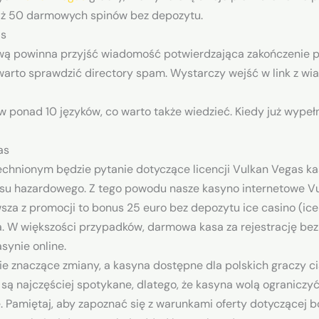
rz aż 50 darmowych spinów bez depozytu.
as
 powinna przyjść wiadomość potwierdzająca zakończenie pr
 warto sprawdzić directory spam. Wystarczy wejść w link z wi
 ponad 10 języków, co warto także wiedzieć. Kiedy już wypełn
as
echnionym będzie pytanie dotyczące licencji Vulkan Vegas kas
wisu hazardowego. Z tego powodu nasze kasyno internetowe Vu
sza z promocji to bonus 25 euro bez depozytu ice casino (ice
. W większości przypadków, darmowa kasa za rejestrację bez 
synie online.
 znaczące zmiany, a kasyna dostępne dla polskich graczy cią
są najczęściej spotykane, dlatego, że kasyna wolą ograniczy
e. Pamiętaj, aby zapoznać się z warunkami oferty dotyczącej