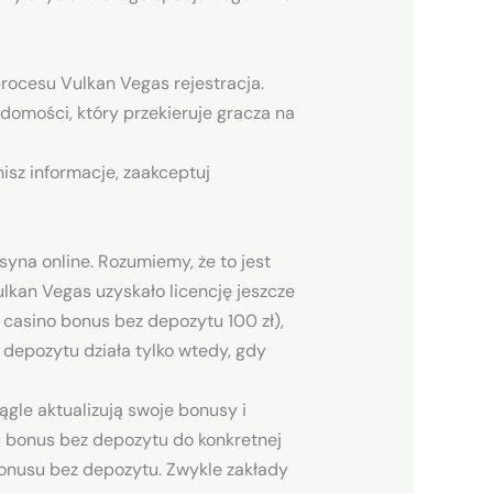
ocesu Vulkan Vegas rejestracja.
adomości, który przekieruje gracza na
isz informacje, zaakceptuj
yna online. Rozumiemy, że to jest
lkan Vegas uzyskało licencję jeszcze
 casino bonus bez depozytu 100 zł),
depozytu działa tylko wtedy, gdy
gle aktualizują swoje bonusy i
ć bonus bez depozytu do konkretnej
 bonusu bez depozytu. Zwykle zakłady