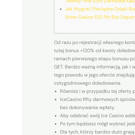
Twenty-five Euro Darmowa Kas
Jak Wygrać Pieniądze Dzięki B
Snow Casino 100 Pln Bez Depoz
Od razu po rejestracji własnego ko
tutaj bonus +120% od kwoty doładowa
ramach pierwszego etapu bonusu pow
GET. Bardzo ważną informacją, jak i 
tego powodu w jego ofercie znajdują 
cotygodniowego doładowania.
Również i w przypadku tej oferty
IceCasino fifty darmowych spinów
bez dokonywania wpłaty.
Aby odebrać swój Ice Casino adde
Po tym będziesz mógł wybrać jedn
Dla tych, którzy bardzo dużo gra