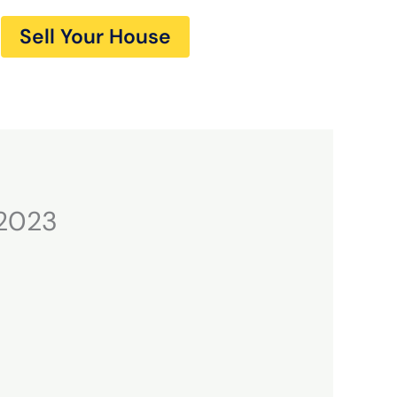
Sell Your House
 2023