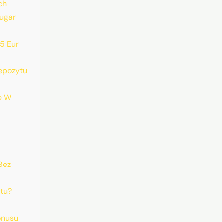
ch
Sugar
5 Eur
epozytu
e W
Bez
tu?
onusu